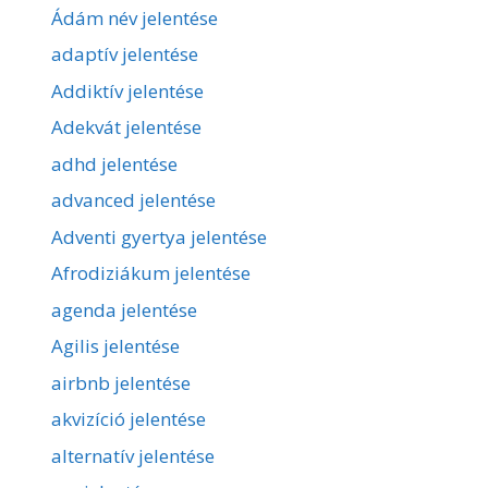
Ádám név jelentése
adaptív jelentése
Addiktív jelentése
Adekvát jelentése
adhd jelentése
advanced jelentése
Adventi gyertya jelentése
Afrodiziákum jelentése
agenda jelentése
Agilis jelentése
airbnb jelentése
akvizíció jelentése
alternatív jelentése