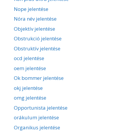
Nope jelentése
Nóra név jelentése
Objektív jelentése
Obstrukció jelentése
Obstruktív jelentése
ocd jelentése
oem jelentése
Ok bommer jelentése
okj jelentése
omg jelentése
Opportunista jelentése
orákulum jelentése
Organikus jelentése