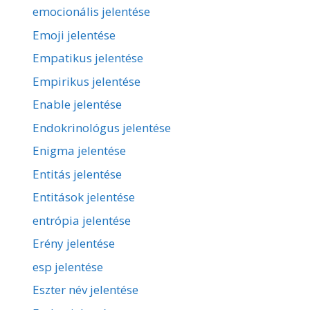
emocionális jelentése
Emoji jelentése
Empatikus jelentése
Empirikus jelentése
Enable jelentése
Endokrinológus jelentése
Enigma jelentése
Entitás jelentése
Entitások jelentése
entrópia jelentése
Erény jelentése
esp jelentése
Eszter név jelentése