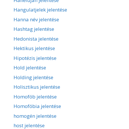
Hallelujah jelentése
Hangulatjelek jelentése
Hanna név jelentése
Hashtag jelentése
Hedonista jelentése
Hektikus jelentése
Hipotézis jelentése
Hold jelentése
Holding jelentése
Holisztikus jelentése
Homofób jelentése
Homofóbia jelentése
homogén jelentése
host jelentése