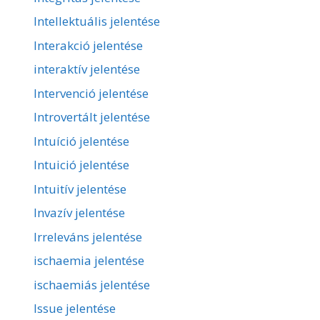
Intellektuális jelentése
Interakció jelentése
interaktív jelentése
Intervenció jelentése
Introvertált jelentése
Intuíció jelentése
Intuició jelentése
Intuitív jelentése
Invazív jelentése
Irreleváns jelentése
ischaemia jelentése
ischaemiás jelentése
Issue jelentése