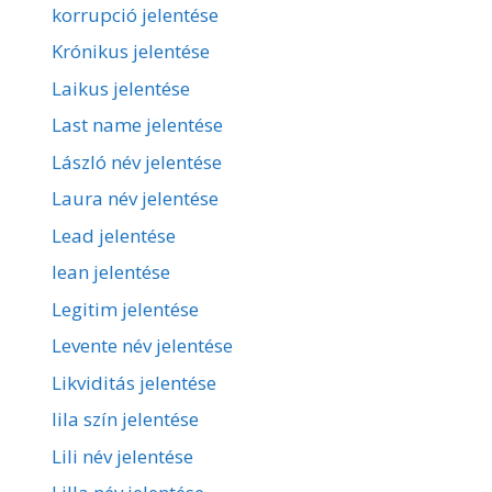
korrupció jelentése
Krónikus jelentése
Laikus jelentése
Last name jelentése
László név jelentése
Laura név jelentése
Lead jelentése
lean jelentése
Legitim jelentése
Levente név jelentése
Likviditás jelentése
lila szín jelentése
Lili név jelentése