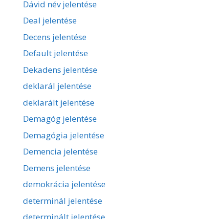
Dávid név jelentése
Deal jelentése
Decens jelentése
Default jelentése
Dekadens jelentése
deklarál jelentése
deklarált jelentése
Demagóg jelentése
Demagógia jelentése
Demencia jelentése
Demens jelentése
demokrácia jelentése
determinál jelentése
determinált jelentése