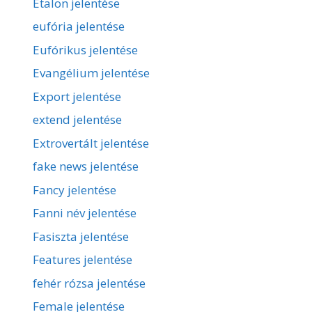
Etalon jelentése
eufória jelentése
Eufórikus jelentése
Evangélium jelentése
Export jelentése
extend jelentése
Extrovertált jelentése
fake news jelentése
Fancy jelentése
Fanni név jelentése
Fasiszta jelentése
Features jelentése
fehér rózsa jelentése
Female jelentése