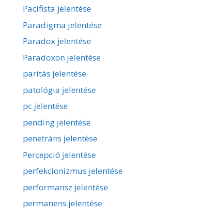
Pacifista jelentése
Paradigma jelentése
Paradox jelentése
Paradoxon jelentése
paritás jelentése
patológia jelentése
pc jelentése
pending jelentése
penetráns jelentése
Percepció jelentése
perfekcionizmus jelentése
performansz jelentése
permanens jelentése