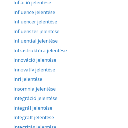
Infláció jelentése
Influence jelentése
Influencer jelentése
Influenszer jelentése
Influential jelentése
Infrastruktúra jelentése
Innováció jelentése
Innovatív jelentése
Inri jelentése
Insomnia jelentése
Integráció jelentése
Integrál jelentése
Integrált jelentése
Integritás jelentése