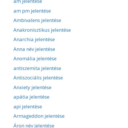
am jelentése
am pm jelentése
Ambivalens jelentése
Anakronisztikus jelentése
Anarchia jelentése
Anna név jelentése
Anomália jelentése
antiszemita jelentése
Antiszociális jelentése
Anxiety jelentése
apátia jelentése
api jelentése
Armageddon jelentése
Áron név jelentése