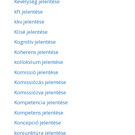
Kevélység jelentése
kft jelentése
kkv jelentése
Klisé jelentése
Kognitív jelentése
Koherens jelentése
kollokvium jelentése
Komissió jelentése
Komissiózás jelentése
Komissiózva jelentése
Kompetencia jelentése
Kompetens jelentése
Koncepció jelentése
konjunktúra jelentése