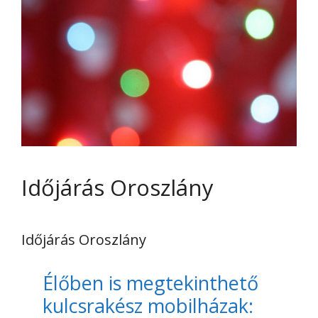
Időjárás Oroszlány
Időjárás Oroszlány
Élőben is megtekinthető
kulcsrakész mobilházak: