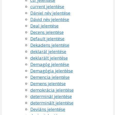
csr jelentése
current jelentése
Dániel név jelentése
Dávid név jelentése
Deal jelentése
Decens jelentése
Default jelentése
Dekadens jelentése
deklarál jelentése
deklarált jelentése
Demagóg jelentése
Demagógia jelentése
Demencia jelentése
Demens jelentése
demokrácia jelentése
determinál jelentése
determinált jelentése
Deviáns jelentése