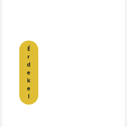
É
r
d
e
k
e
l