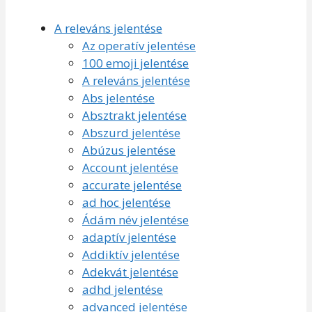
A releváns jelentése
Az operatív jelentése
100 emoji jelentése
A releváns jelentése
Abs jelentése
Absztrakt jelentése
Abszurd jelentése
Abúzus jelentése
Account jelentése
accurate jelentése
ad hoc jelentése
Ádám név jelentése
adaptív jelentése
Addiktív jelentése
Adekvát jelentése
adhd jelentése
advanced jelentése