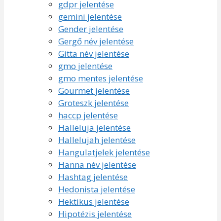
gdpr jelentése
gemini jelentése
Gender jelentése
Gergő név jelentése
Gitta név jelentése
gmo jelentése
gmo mentes jelentése
Gourmet jelentése
Groteszk jelentése
haccp jelentése
Halleluja jelentése
Hallelujah jelentése
Hangulatjelek jelentése
Hanna név jelentése
Hashtag jelentése
Hedonista jelentése
Hektikus jelentése
Hipotézis jelentése