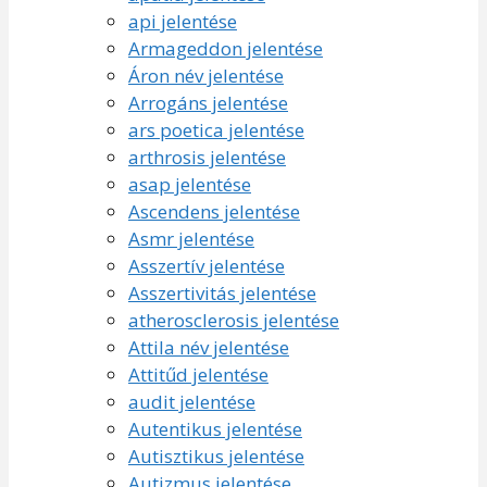
api jelentése
Armageddon jelentése
Áron név jelentése
Arrogáns jelentése
ars poetica jelentése
arthrosis jelentése
asap jelentése
Ascendens jelentése
Asmr jelentése
Asszertív jelentése
Asszertivitás jelentése
atherosclerosis jelentése
Attila név jelentése
Attitűd jelentése
audit jelentése
Autentikus jelentése
Autisztikus jelentése
Autizmus jelentése