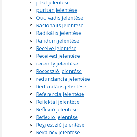
ptsd jelentése
puritán jelentése
Quo vadis jelentése
Racionális jelentése
Radikális jelentése
Random jelentése
Receive jelentése
Received jelentése
recently jelentése
Recesszió jelentése
redundancia jelentése
Redundáns jelentése
Referencia jelentése
Reflektál jelentése
Reflexió jelentése
Reflexió jelentése
Regresszió jelentése
Réka név jelentése