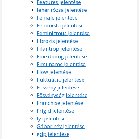
Features jelentése
fehér rózsa jelentése
Female jelentése
Feminista jelentése
Feminizmus jelentése
fibrózis jelentése
Filantróp jelentése
Fine dining jelentése
First name jelentése
Flow jelentése
fluktuáció jelentése
Fösvény jelentése
Fösvénység jelentése
Franchise jelentése
Frigid jelentése
fyi jelentése
Gábor név jelentése
gdp jelentése