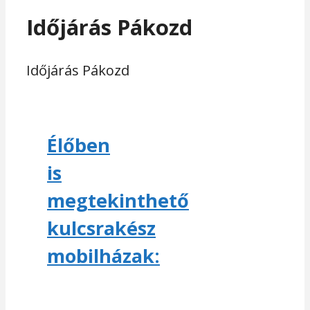
Időjárás Pákozd
Időjárás Pákozd
Élőben
is
megtekinthető
kulcsrakész
mobilházak: