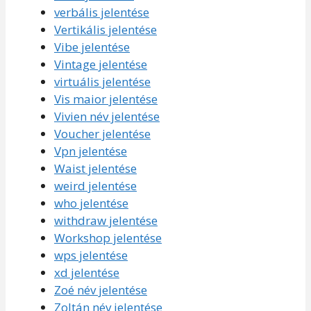
verbális jelentése
Vertikális jelentése
Vibe jelentése
Vintage jelentése
virtuális jelentése
Vis maior jelentése
Vivien név jelentése
Voucher jelentése
Vpn jelentése
Waist jelentése
weird jelentése
who jelentése
withdraw jelentése
Workshop jelentése
wps jelentése
xd jelentése
Zoé név jelentése
Zoltán név jelentése