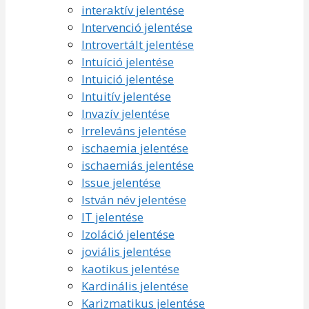
interaktív jelentése
Intervenció jelentése
Introvertált jelentése
Intuíció jelentése
Intuició jelentése
Intuitív jelentése
Invazív jelentése
Irreleváns jelentése
ischaemia jelentése
ischaemiás jelentése
Issue jelentése
István név jelentése
IT jelentése
Izoláció jelentése
joviális jelentése
kaotikus jelentése
Kardinális jelentése
Karizmatikus jelentése