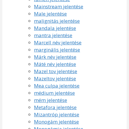
Mainstream jelentése
Male jelentése
malignitás jelentése
Mandala jelentése
mantra jelentése
Marcell név jelentése
marginális jelentése
Márk név jelentése
Máté név jelentése
Mazel tov jelentése
Mazeltov jelentése
Mea culpa jelentése
médium jelentése
mém jelentése
Metafora jelentése
Mizantróp jelentése
Monogám jelentése
Monogámia jelentése