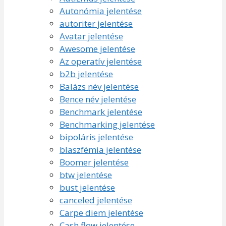
Autonómia jelentése
autoriter jelentése
Avatar jelentése
Awesome jelentése
Az operatív jelentése
b2b jelentése
Balázs név jelentése
Bence név jelentése
Benchmark jelentése
Benchmarking jelentése
bipoláris jelentése
blaszfémia jelentése
Boomer jelentése
btw jelentése
bust jelentése
canceled jelentése
Carpe diem jelentése
Cash flow jelentése