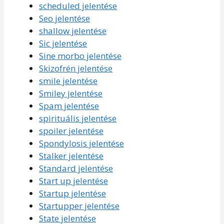
scheduled jelentése
Seo jelentése
shallow jelentése
Sic jelentése
Sine morbo jelentése
Skizofrén jelentése
smile jelentése
Smiley jelentése
Spam jelentése
spirituális jelentése
spoiler jelentése
Spondylosis jelentése
Stalker jelentése
Standard jelentése
Start up jelentése
Startup jelentése
Startupper jelentése
State jelentése