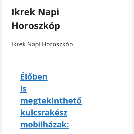
Ikrek Napi
Horoszkóp
Ikrek Napi Horoszkóp
Élőben
is
megtekinthető
kulcsrakész
mobilházak: