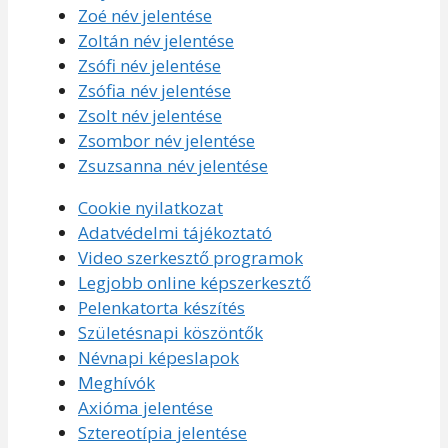
Zoé név jelentése
Zoltán név jelentése
Zsófi név jelentése
Zsófia név jelentése
Zsolt név jelentése
Zsombor név jelentése
Zsuzsanna név jelentése
Cookie nyilatkozat
Adatvédelmi tájékoztató
Video szerkesztő programok
Legjobb online képszerkesztő
Pelenkatorta készítés
Születésnapi köszöntők
Névnapi képeslapok
Meghívók
Axióma jelentése
Sztereotípia jelentése