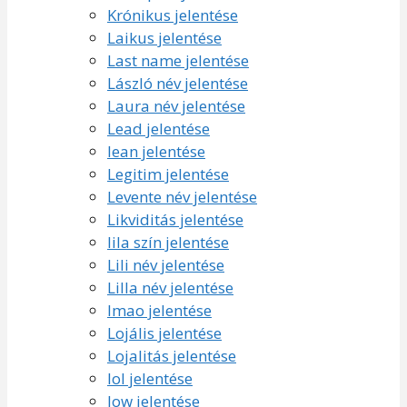
Krónikus jelentése
Laikus jelentése
Last name jelentése
László név jelentése
Laura név jelentése
Lead jelentése
lean jelentése
Legitim jelentése
Levente név jelentése
Likviditás jelentése
lila szín jelentése
Lili név jelentése
Lilla név jelentése
lmao jelentése
Lojális jelentése
Lojalitás jelentése
lol jelentése
low jelentése