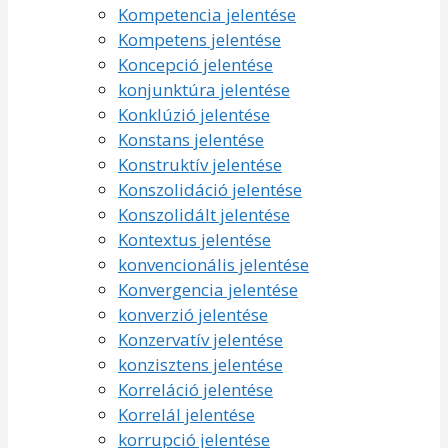
Kompetencia jelentése
Kompetens jelentése
Koncepció jelentése
konjunktúra jelentése
Konklúzió jelentése
Konstans jelentése
Konstruktív jelentése
Konszolidáció jelentése
Konszolidált jelentése
Kontextus jelentése
konvencionális jelentése
Konvergencia jelentése
konverzió jelentése
Konzervatív jelentése
konzisztens jelentése
Korreláció jelentése
Korrelál jelentése
korrupció jelentése