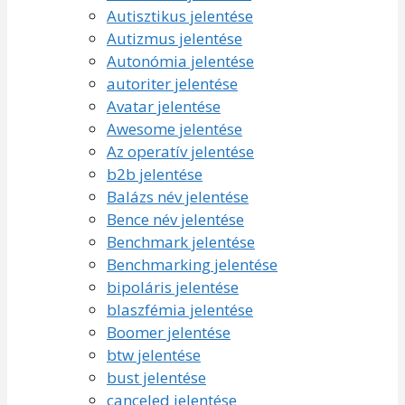
Autisztikus jelentése
Autizmus jelentése
Autonómia jelentése
autoriter jelentése
Avatar jelentése
Awesome jelentése
Az operatív jelentése
b2b jelentése
Balázs név jelentése
Bence név jelentése
Benchmark jelentése
Benchmarking jelentése
bipoláris jelentése
blaszfémia jelentése
Boomer jelentése
btw jelentése
bust jelentése
canceled jelentése