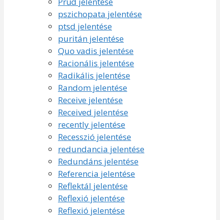
Prűd jelentése
pszichopata jelentése
ptsd jelentése
puritán jelentése
Quo vadis jelentése
Racionális jelentése
Radikális jelentése
Random jelentése
Receive jelentése
Received jelentése
recently jelentése
Recesszió jelentése
redundancia jelentése
Redundáns jelentése
Referencia jelentése
Reflektál jelentése
Reflexió jelentése
Reflexió jelentése