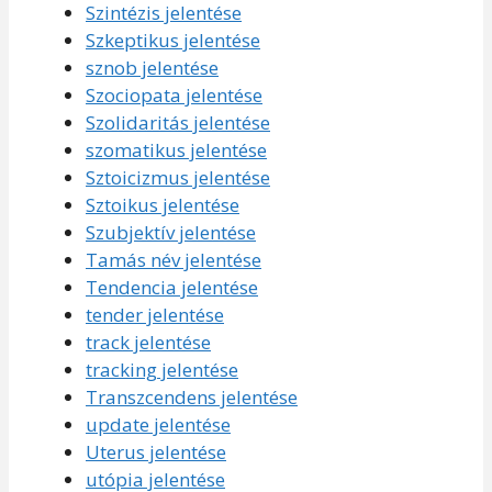
Szintézis jelentése
Szkeptikus jelentése
sznob jelentése
Szociopata jelentése
Szolidaritás jelentése
szomatikus jelentése
Sztoicizmus jelentése
Sztoikus jelentése
Szubjektív jelentése
Tamás név jelentése
Tendencia jelentése
tender jelentése
track jelentése
tracking jelentése
Transzcendens jelentése
update jelentése
Uterus jelentése
utópia jelentése