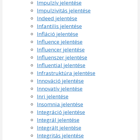
Impulzív jelentése
Impulzivitás jelentése
Indeed jelentése
Infantilis jelentése
Infláció jelentése
Influence jelentése
Influencer jelentése
Influenszer jelentése
Influential jelentése
Infrastruktúra jelentése
Innováció jelentése
Innovatív jelentése
Inri jelentése
Insomnia jelentése
Integráció jelentése
Integrál jelentése
Integrált jelentése
Integritás jelentése