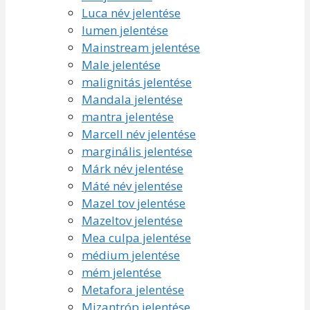
Luca név jelentése
lumen jelentése
Mainstream jelentése
Male jelentése
malignitás jelentése
Mandala jelentése
mantra jelentése
Marcell név jelentése
marginális jelentése
Márk név jelentése
Máté név jelentése
Mazel tov jelentése
Mazeltov jelentése
Mea culpa jelentése
médium jelentése
mém jelentése
Metafora jelentése
Mizantróp jelentése