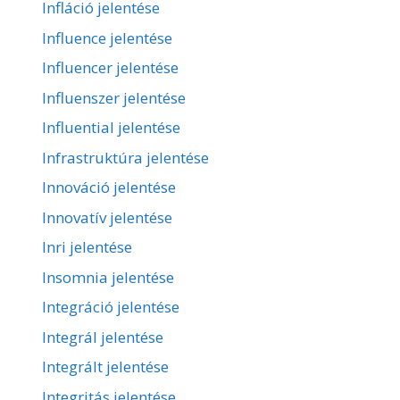
Infláció jelentése
Influence jelentése
Influencer jelentése
Influenszer jelentése
Influential jelentése
Infrastruktúra jelentése
Innováció jelentése
Innovatív jelentése
Inri jelentése
Insomnia jelentése
Integráció jelentése
Integrál jelentése
Integrált jelentése
Integritás jelentése