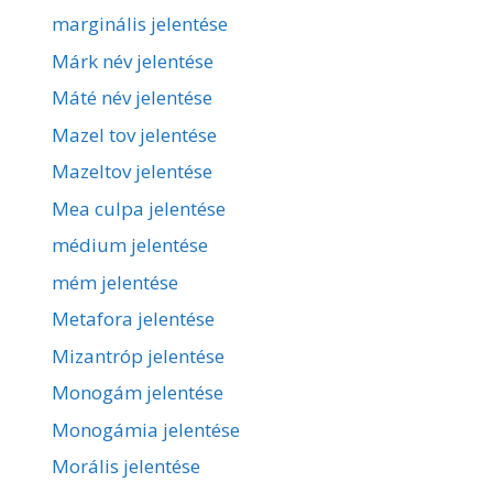
marginális jelentése
Márk név jelentése
Máté név jelentése
Mazel tov jelentése
Mazeltov jelentése
Mea culpa jelentése
médium jelentése
mém jelentése
Metafora jelentése
Mizantróp jelentése
Monogám jelentése
Monogámia jelentése
Morális jelentése