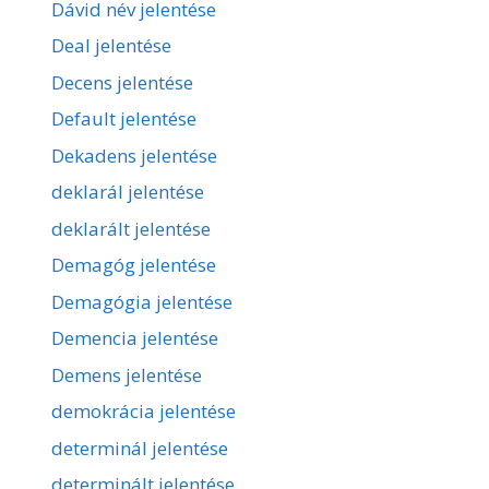
Dávid név jelentése
Deal jelentése
Decens jelentése
Default jelentése
Dekadens jelentése
deklarál jelentése
deklarált jelentése
Demagóg jelentése
Demagógia jelentése
Demencia jelentése
Demens jelentése
demokrácia jelentése
determinál jelentése
determinált jelentése