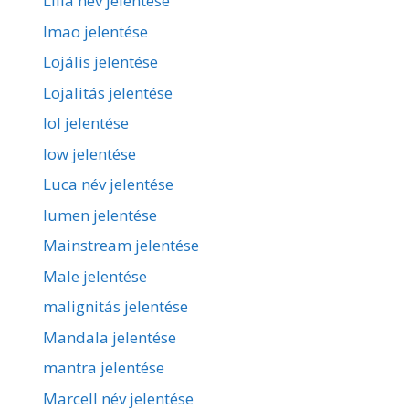
Lilla név jelentése
lmao jelentése
Lojális jelentése
Lojalitás jelentése
lol jelentése
low jelentése
Luca név jelentése
lumen jelentése
Mainstream jelentése
Male jelentése
malignitás jelentése
Mandala jelentése
mantra jelentése
Marcell név jelentése