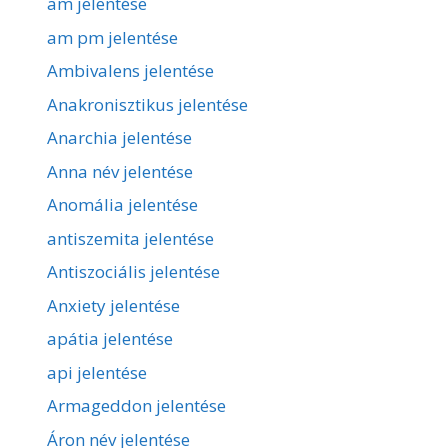
am jelentése
am pm jelentése
Ambivalens jelentése
Anakronisztikus jelentése
Anarchia jelentése
Anna név jelentése
Anomália jelentése
antiszemita jelentése
Antiszociális jelentése
Anxiety jelentése
apátia jelentése
api jelentése
Armageddon jelentése
Áron név jelentése