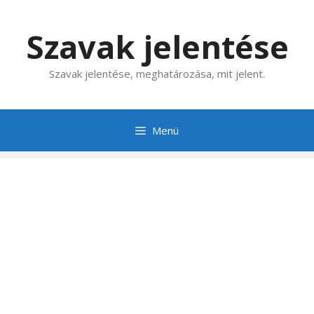
Kilépés
a
Szavak jelentése
tartalomba
Szavak jelentése, meghatározása, mit jelent.
Menü