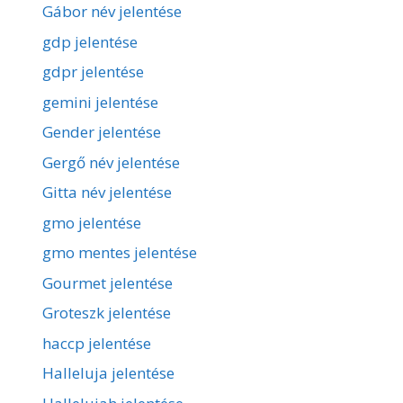
Gábor név jelentése
gdp jelentése
gdpr jelentése
gemini jelentése
Gender jelentése
Gergő név jelentése
Gitta név jelentése
gmo jelentése
gmo mentes jelentése
Gourmet jelentése
Groteszk jelentése
haccp jelentése
Halleluja jelentése