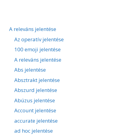
A releváns jelentése
Az operatív jelentése
100 emoji jelentése
A releváns jelentése
Abs jelentése
Absztrakt jelentése
Abszurd jelentése
Abúzus jelentése
Account jelentése
accurate jelentése
ad hoc jelentése