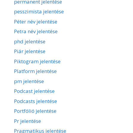
permanent jelentése
pesszimista jelentése
Péter név jelentése
Petra név jelentése
phd jelentése
Piár jelentése
Piktogram jelentése
Platform jelentése
pm jelentése
Podcast jelentése
Podcasts jelentése
Portfólió jelentése
Pr jelentése
Pragmatikus jelentése