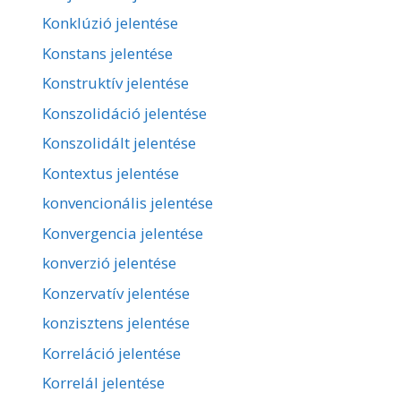
Konklúzió jelentése
Konstans jelentése
Konstruktív jelentése
Konszolidáció jelentése
Konszolidált jelentése
Kontextus jelentése
konvencionális jelentése
Konvergencia jelentése
konverzió jelentése
Konzervatív jelentése
konzisztens jelentése
Korreláció jelentése
Korrelál jelentése