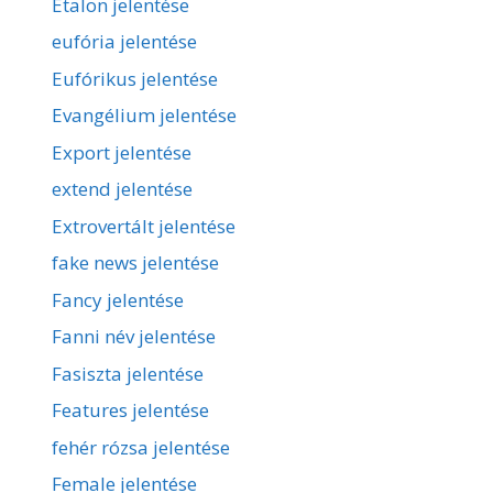
Etalon jelentése
eufória jelentése
Eufórikus jelentése
Evangélium jelentése
Export jelentése
extend jelentése
Extrovertált jelentése
fake news jelentése
Fancy jelentése
Fanni név jelentése
Fasiszta jelentése
Features jelentése
fehér rózsa jelentése
Female jelentése