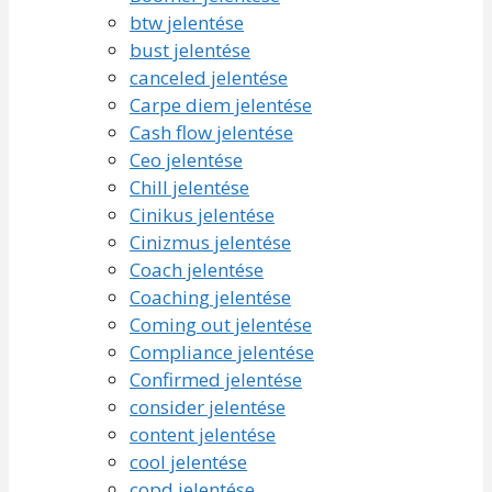
btw jelentése
bust jelentése
canceled jelentése
Carpe diem jelentése
Cash flow jelentése
Ceo jelentése
Chill jelentése
Cinikus jelentése
Cinizmus jelentése
Coach jelentése
Coaching jelentése
Coming out jelentése
Compliance jelentése
Confirmed jelentése
consider jelentése
content jelentése
cool jelentése
copd jelentése