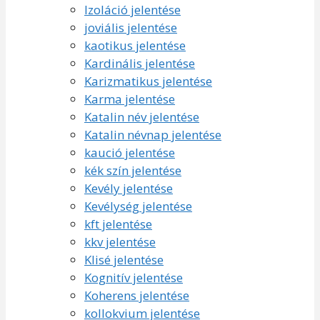
Izoláció jelentése
joviális jelentése
kaotikus jelentése
Kardinális jelentése
Karizmatikus jelentése
Karma jelentése
Katalin név jelentése
Katalin névnap jelentése
kaució jelentése
kék szín jelentése
Kevély jelentése
Kevélység jelentése
kft jelentése
kkv jelentése
Klisé jelentése
Kognitív jelentése
Koherens jelentése
kollokvium jelentése