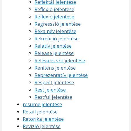
Reflektál jelentése
Reflexió jelentése
Reflexió jelentése
Regresszió jelentése
Réka név jelentése
Rekreáció jelentése
Relatív jelentése
Release jelentése
Releváns szó jelentése
Renitens jelentése
Reprezentatív jelentése
Respect jelentése
Rest jelentése
Restful jelentése
resume jelentése
Retail jelentése
Retorika jelentése
Revízió jelentése