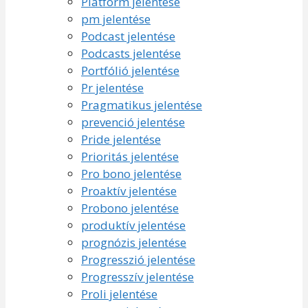
Platform jelentése
pm jelentése
Podcast jelentése
Podcasts jelentése
Portfólió jelentése
Pr jelentése
Pragmatikus jelentése
prevenció jelentése
Pride jelentése
Prioritás jelentése
Pro bono jelentése
Proaktív jelentése
Probono jelentése
produktív jelentése
prognózis jelentése
Progresszió jelentése
Progresszív jelentése
Proli jelentése