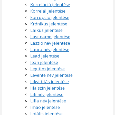
Korreláció jelentése
Korrelál jelentése
korrupció jelentése
Krónikus jelentése
Laikus jelentése
Last name jelentése
László név jelentése
Laura név jelentése
Lead jelentése
lean jelentése
Legitim jelentése
Levente név jelentése
Likviditás jelentése
lila szín jelentése
Lili név jelentése
Lilla név jelentése
lmao jelentése
Lojális jelentése