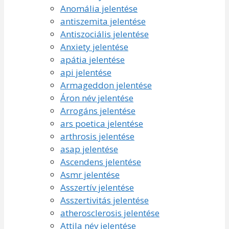
Anomália jelentése
antiszemita jelentése
Antiszociális jelentése
Anxiety jelentése
apátia jelentése
api jelentése
Armageddon jelentése
Áron név jelentése
Arrogáns jelentése
ars poetica jelentése
arthrosis jelentése
asap jelentése
Ascendens jelentése
Asmr jelentése
Asszertív jelentése
Asszertivitás jelentése
atherosclerosis jelentése
Attila név jelentése