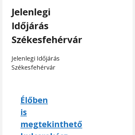
Jelenlegi
Időjárás
Székesfehérvár
Jelenlegi Időjárás
Székesfehérvár
Élőben
is
megtekinthető