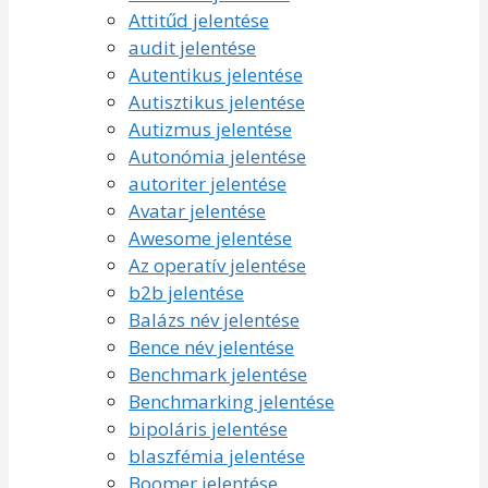
Attitűd jelentése
audit jelentése
Autentikus jelentése
Autisztikus jelentése
Autizmus jelentése
Autonómia jelentése
autoriter jelentése
Avatar jelentése
Awesome jelentése
Az operatív jelentése
b2b jelentése
Balázs név jelentése
Bence név jelentése
Benchmark jelentése
Benchmarking jelentése
bipoláris jelentése
blaszfémia jelentése
Boomer jelentése