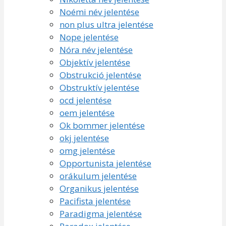
Noémi név jelentése
non plus ultra jelentése
Nope jelentése
Nóra név jelentése
Objektív jelentése
Obstrukció jelentése
Obstruktív jelentése
ocd jelentése
oem jelentése
Ok bommer jelentése
okj jelentése
omg jelentése
Opportunista jelentése
orákulum jelentése
Organikus jelentése
Pacifista jelentése
Paradigma jelentése