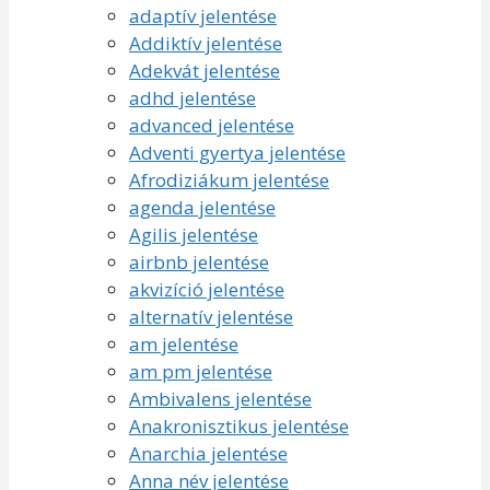
adaptív jelentése
Addiktív jelentése
Adekvát jelentése
adhd jelentése
advanced jelentése
Adventi gyertya jelentése
Afrodiziákum jelentése
agenda jelentése
Agilis jelentése
airbnb jelentése
akvizíció jelentése
alternatív jelentése
am jelentése
am pm jelentése
Ambivalens jelentése
Anakronisztikus jelentése
Anarchia jelentése
Anna név jelentése