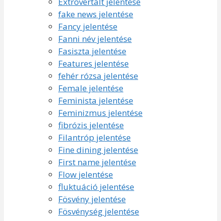
Extrovertált jelentése
fake news jelentése
Fancy jelentése
Fanni név jelentése
Fasiszta jelentése
Features jelentése
fehér rózsa jelentése
Female jelentése
Feminista jelentése
Feminizmus jelentése
fibrózis jelentése
Filantróp jelentése
Fine dining jelentése
First name jelentése
Flow jelentése
fluktuáció jelentése
Fösvény jelentése
Fösvénység jelentése