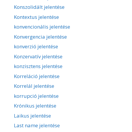
Konszolidált jelentése
Kontextus jelentése
konvencionális jelentése
Konvergencia jelentése
konverzió jelentése
Konzervatív jelentése
konzisztens jelentése
Korreláció jelentése
Korrelál jelentése
korrupció jelentése
Krónikus jelentése
Laikus jelentése
Last name jelentése