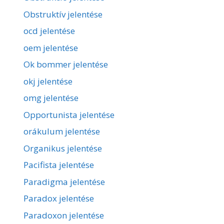
Obstruktív jelentése
ocd jelentése
oem jelentése
Ok bommer jelentése
okj jelentése
omg jelentése
Opportunista jelentése
orákulum jelentése
Organikus jelentése
Pacifista jelentése
Paradigma jelentése
Paradox jelentése
Paradoxon jelentése