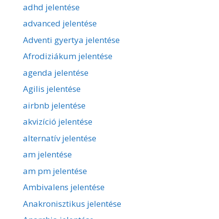
adhd jelentése
advanced jelentése
Adventi gyertya jelentése
Afrodiziákum jelentése
agenda jelentése
Agilis jelentése
airbnb jelentése
akvizíció jelentése
alternatív jelentése
am jelentése
am pm jelentése
Ambivalens jelentése
Anakronisztikus jelentése