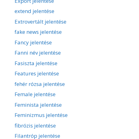
Export jelentése
extend jelentése
Extrovertált jelentése
fake news jelentése
Fancy jelentése
Fanni név jelentése
Fasiszta jelentése
Features jelentése
fehér rózsa jelentése
Female jelentése
Feminista jelentése
Feminizmus jelentése
fibrózis jelentése
Filantróp jelentése