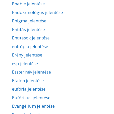
Enable jelentése
Endokrinológus jelentése
Enigma jelentése
Entitás jelentése
Entitások jelentése
entrópia jelentése
Erény jelentése
esp jelentése
Eszter név jelentése
Etalon jelentése
eufória jelentése
Eufórikus jelentése
Evangélium jelentése