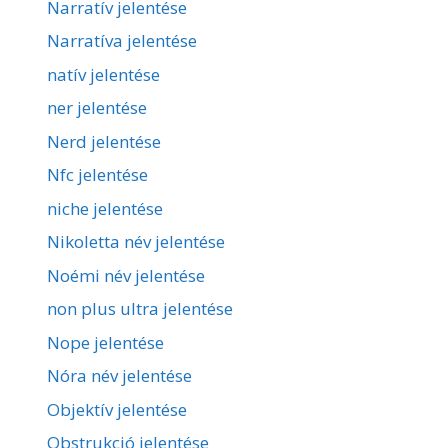
Narratív jelentése
Narratíva jelentése
natív jelentése
ner jelentése
Nerd jelentése
Nfc jelentése
niche jelentése
Nikoletta név jelentése
Noémi név jelentése
non plus ultra jelentése
Nope jelentése
Nóra név jelentése
Objektív jelentése
Obstrukció jelentése