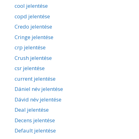
cool jelentése
copd jelentése
Credo jelentése
Cringe jelentése
crp jelentése
Crush jelentése
csr jelentése
current jelentése
Dániel név jelentése
Dávid név jelentése
Deal jelentése
Decens jelentése
Default jelentése