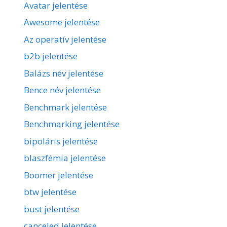
Avatar jelentése
Awesome jelentése
Az operatív jelentése
b2b jelentése
Balázs név jelentése
Bence név jelentése
Benchmark jelentése
Benchmarking jelentése
bipoláris jelentése
blaszfémia jelentése
Boomer jelentése
btw jelentése
bust jelentése
canceled jelentése