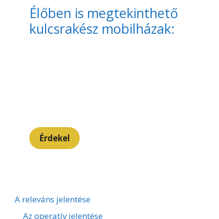
Élőben is megtekinthető
kulcsrakész mobilházak:
Érdekel
A releváns jelentése
Az operatív jelentése