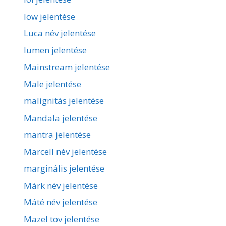
low jelentése
Luca név jelentése
lumen jelentése
Mainstream jelentése
Male jelentése
malignitás jelentése
Mandala jelentése
mantra jelentése
Marcell név jelentése
marginális jelentése
Márk név jelentése
Máté név jelentése
Mazel tov jelentése