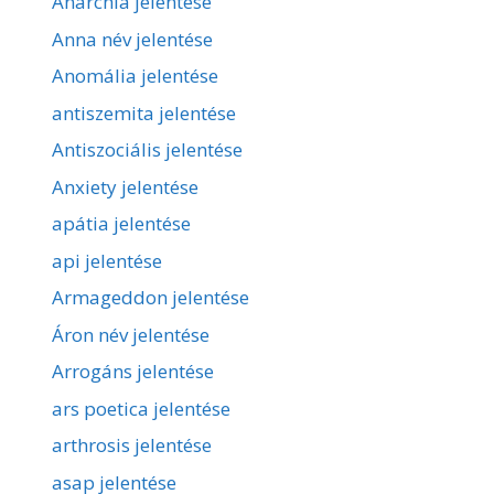
Anarchia jelentése
Anna név jelentése
Anomália jelentése
antiszemita jelentése
Antiszociális jelentése
Anxiety jelentése
apátia jelentése
api jelentése
Armageddon jelentése
Áron név jelentése
Arrogáns jelentése
ars poetica jelentése
arthrosis jelentése
asap jelentése