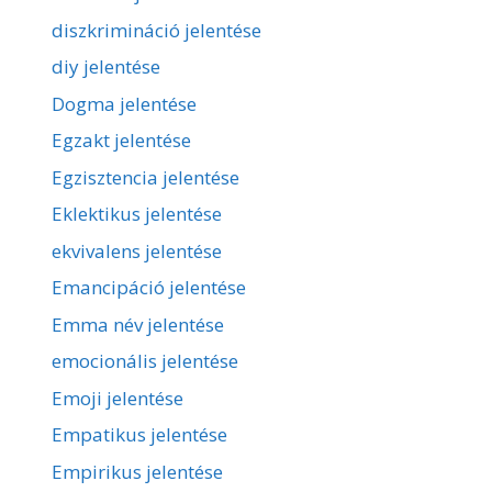
diszkrimináció jelentése
diy jelentése
Dogma jelentése
Egzakt jelentése
Egzisztencia jelentése
Eklektikus jelentése
ekvivalens jelentése
Emancipáció jelentése
Emma név jelentése
emocionális jelentése
Emoji jelentése
Empatikus jelentése
Empirikus jelentése