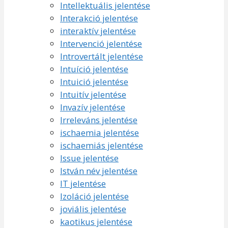
Intellektuális jelentése
Interakció jelentése
interaktív jelentése
Intervenció jelentése
Introvertált jelentése
Intuíció jelentése
Intuició jelentése
Intuitív jelentése
Invazív jelentése
Irreleváns jelentése
ischaemia jelentése
ischaemiás jelentése
Issue jelentése
István név jelentése
IT jelentése
Izoláció jelentése
joviális jelentése
kaotikus jelentése