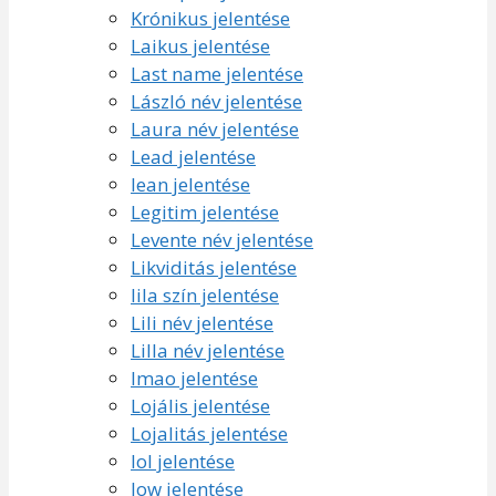
Krónikus jelentése
Laikus jelentése
Last name jelentése
László név jelentése
Laura név jelentése
Lead jelentése
lean jelentése
Legitim jelentése
Levente név jelentése
Likviditás jelentése
lila szín jelentése
Lili név jelentése
Lilla név jelentése
lmao jelentése
Lojális jelentése
Lojalitás jelentése
lol jelentése
low jelentése