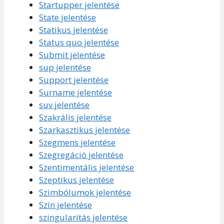
Startupper jelentése
State jelentése
Statikus jelentése
Status quo jelentése
Submit jelentése
sup jelentése
Support jelentése
Surname jelentése
suv jelentése
Szakrális jelentése
Szarkasztikus jelentése
Szegmens jelentése
Szegregáció jelentése
Szentimentális jelentése
Szeptikus jelentése
Szimbólumok jelentése
Szín jelentése
szingularitás jelentése