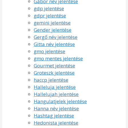
Gábor név jelentése
gdp jelentése
gdpr jelentése
gemini jelentése
Gender jelentése
Gergő név jelentése
Gitta név jelentése
gmo jelentése
gmo mentes jelentése
Gourmet jelentése
Groteszk jelentése
haccp jelentése
Halleluja jelentése
Hallelujah jelentése
Hangulatjelek jelentése
Hanna név jelentése
Hashtag jelentése
Hedonista jelentése