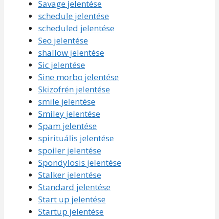
Savage jelentése
schedule jelentése
scheduled jelentése
Seo jelentése
shallow jelentése
Sic jelentése
Sine morbo jelentése
Skizofrén jelentése
smile jelentése
Smiley jelentése
Spam jelentése
spirituális jelentése
spoiler jelentése
Spondylosis jelentése
Stalker jelentése
Standard jelentése
Start up jelentése
Startup jelentése