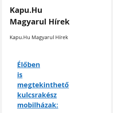
Kapu.Hu
Magyarul Hírek
Kapu.Hu Magyarul Hírek
Élőben
is
megtekinthető
kulcsrakész
mobilházak: