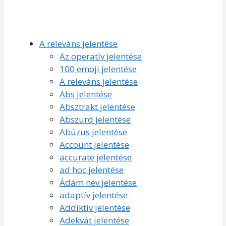
A releváns jelentése
Az operatív jelentése
100 emoji jelentése
A releváns jelentése
Abs jelentése
Absztrakt jelentése
Abszurd jelentése
Abúzus jelentése
Account jelentése
accurate jelentése
ad hoc jelentése
Ádám név jelentése
adaptív jelentése
Addiktív jelentése
Adekvát jelentése