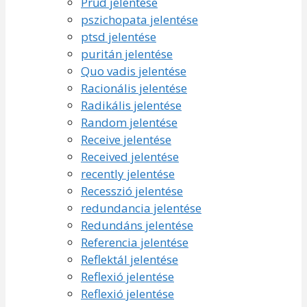
Prűd jelentése
pszichopata jelentése
ptsd jelentése
puritán jelentése
Quo vadis jelentése
Racionális jelentése
Radikális jelentése
Random jelentése
Receive jelentése
Received jelentése
recently jelentése
Recesszió jelentése
redundancia jelentése
Redundáns jelentése
Referencia jelentése
Reflektál jelentése
Reflexió jelentése
Reflexió jelentése