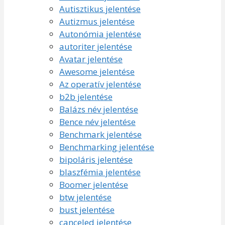
Autisztikus jelentése
Autizmus jelentése
Autonómia jelentése
autoriter jelentése
Avatar jelentése
Awesome jelentése
Az operatív jelentése
b2b jelentése
Balázs név jelentése
Bence név jelentése
Benchmark jelentése
Benchmarking jelentése
bipoláris jelentése
blaszfémia jelentése
Boomer jelentése
btw jelentése
bust jelentése
canceled jelentése