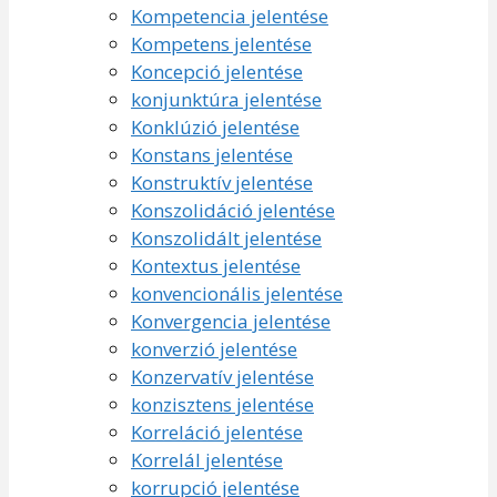
Kompetencia jelentése
Kompetens jelentése
Koncepció jelentése
konjunktúra jelentése
Konklúzió jelentése
Konstans jelentése
Konstruktív jelentése
Konszolidáció jelentése
Konszolidált jelentése
Kontextus jelentése
konvencionális jelentése
Konvergencia jelentése
konverzió jelentése
Konzervatív jelentése
konzisztens jelentése
Korreláció jelentése
Korrelál jelentése
korrupció jelentése