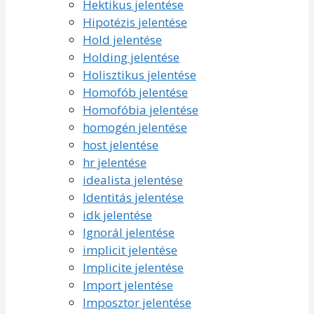
Hektikus jelentése
Hipotézis jelentése
Hold jelentése
Holding jelentése
Holisztikus jelentése
Homofób jelentése
Homofóbia jelentése
homogén jelentése
host jelentése
hr jelentése
idealista jelentése
Identitás jelentése
idk jelentése
Ignorál jelentése
implicit jelentése
Implicite jelentése
Import jelentése
Imposztor jelentése