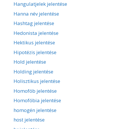
Hangulatjelek jelentése
Hanna név jelentése
Hashtag jelentése
Hedonista jelentése
Hektikus jelentése
Hipotézis jelentése
Hold jelentése
Holding jelentése
Holisztikus jelentése
Homofób jelentése
Homofóbia jelentése
homogén jelentése
host jelentése