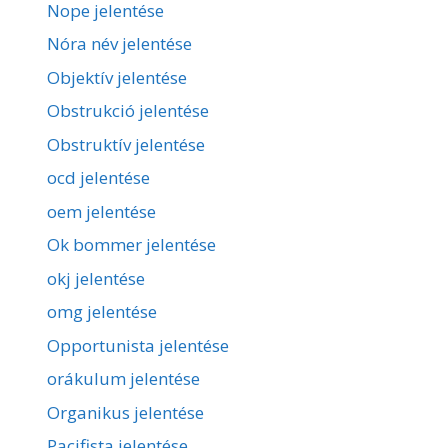
Nope jelentése
Nóra név jelentése
Objektív jelentése
Obstrukció jelentése
Obstruktív jelentése
ocd jelentése
oem jelentése
Ok bommer jelentése
okj jelentése
omg jelentése
Opportunista jelentése
orákulum jelentése
Organikus jelentése
Pacifista jelentése