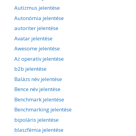
Autizmus jelentése
Autonómia jelentése
autoriter jelentése
Avatar jelentése
Awesome jelentése
Az operatív jelentése
b2b jelentése
Balázs név jelentése
Bence név jelentése
Benchmark jelentése
Benchmarking jelentése
bipoláris jelentése
blaszfémia jelentése