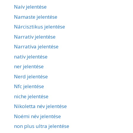
Naív jelentése
Namaste jelentése
Nárcisztikus jelentése
Narratív jelentése
Narratíva jelentése
natív jelentése
ner jelentése
Nerd jelentése
Nfc jelentése
niche jelentése
Nikoletta név jelentése
Noémi név jelentése
non plus ultra jelentése