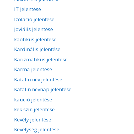
IT jelentése
Izoláció jelentése
joviális jelentése
kaotikus jelentése
Kardinális jelentése
Karizmatikus jelentése
Karma jelentése
Katalin név jelentése
Katalin névnap jelentése
kaució jelentése
kék szín jelentése
Kevély jelentése
Kevélység jelentése