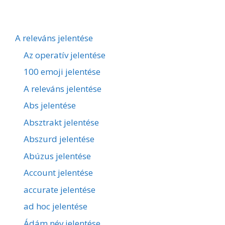
A releváns jelentése
Az operatív jelentése
100 emoji jelentése
A releváns jelentése
Abs jelentése
Absztrakt jelentése
Abszurd jelentése
Abúzus jelentése
Account jelentése
accurate jelentése
ad hoc jelentése
Ádám név jelentése