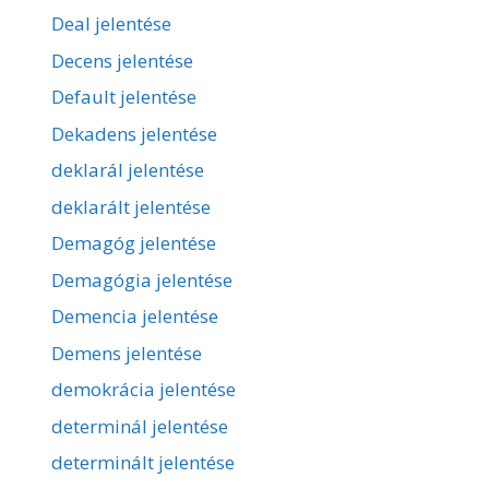
Deal jelentése
Decens jelentése
Default jelentése
Dekadens jelentése
deklarál jelentése
deklarált jelentése
Demagóg jelentése
Demagógia jelentése
Demencia jelentése
Demens jelentése
demokrácia jelentése
determinál jelentése
determinált jelentése