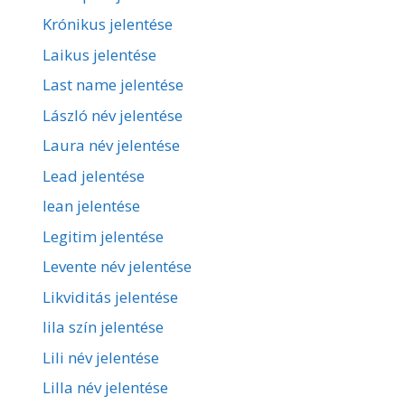
Krónikus jelentése
Laikus jelentése
Last name jelentése
László név jelentése
Laura név jelentése
Lead jelentése
lean jelentése
Legitim jelentése
Levente név jelentése
Likviditás jelentése
lila szín jelentése
Lili név jelentése
Lilla név jelentése