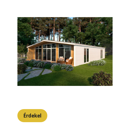
Érdekel