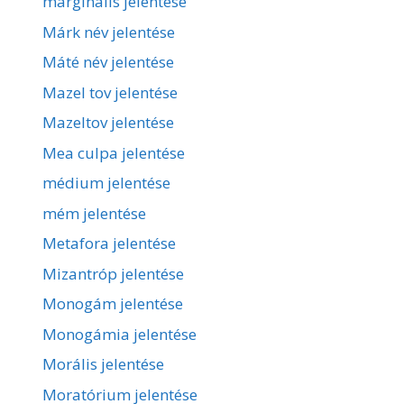
marginális jelentése
Márk név jelentése
Máté név jelentése
Mazel tov jelentése
Mazeltov jelentése
Mea culpa jelentése
médium jelentése
mém jelentése
Metafora jelentése
Mizantróp jelentése
Monogám jelentése
Monogámia jelentése
Morális jelentése
Moratórium jelentése