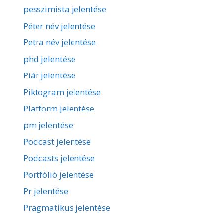
pesszimista jelentése
Péter név jelentése
Petra név jelentése
phd jelentése
Piár jelentése
Piktogram jelentése
Platform jelentése
pm jelentése
Podcast jelentése
Podcasts jelentése
Portfólió jelentése
Pr jelentése
Pragmatikus jelentése