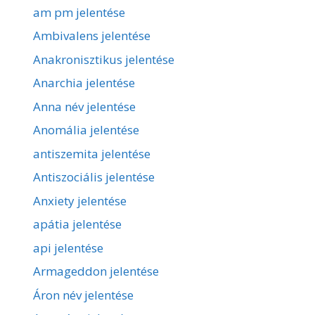
am pm jelentése
Ambivalens jelentése
Anakronisztikus jelentése
Anarchia jelentése
Anna név jelentése
Anomália jelentése
antiszemita jelentése
Antiszociális jelentése
Anxiety jelentése
apátia jelentése
api jelentése
Armageddon jelentése
Áron név jelentése