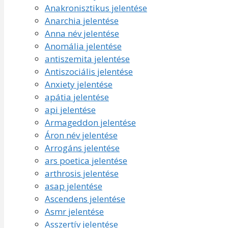
Anakronisztikus jelentése
Anarchia jelentése
Anna név jelentése
Anomália jelentése
antiszemita jelentése
Antiszociális jelentése
Anxiety jelentése
apátia jelentése
api jelentése
Armageddon jelentése
Áron név jelentése
Arrogáns jelentése
ars poetica jelentése
arthrosis jelentése
asap jelentése
Ascendens jelentése
Asmr jelentése
Asszertív jelentése