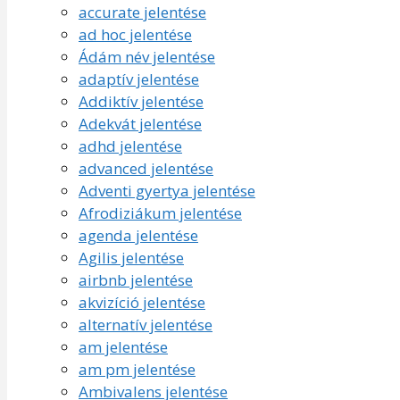
accurate jelentése
ad hoc jelentése
Ádám név jelentése
adaptív jelentése
Addiktív jelentése
Adekvát jelentése
adhd jelentése
advanced jelentése
Adventi gyertya jelentése
Afrodiziákum jelentése
agenda jelentése
Agilis jelentése
airbnb jelentése
akvizíció jelentése
alternatív jelentése
am jelentése
am pm jelentése
Ambivalens jelentése