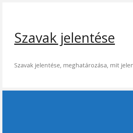
Kilépés
a
tartalomba
Szavak jelentése
Szavak jelentése, meghatározása, mit jelen