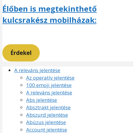
Élőben is megtekinthető
kulcsrakész mobilházak:
Érdekel
A releváns jelentése
Az operatív jelentése
100 emoji jelentése
A releváns jelentése
Abs jelentése
Absztrakt jelentése
Abszurd jelentése
Abúzus jelentése
Account jelentése