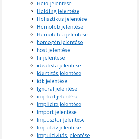
Hold jelentése
Holding jelentése
Holisztikus jelentése
Homofób jelentése
Homofóbia jelentése
homogén jelentése
host jelentése
hr jelentése
idealista jelentése
Identitás jelentése
idk jelentése
Ignorál jelentése
implicit jelentése
Implicite jelentése
Import jelentése
Imposztor jelentése
Impulzív jelentése
Impulzivitás jelentése