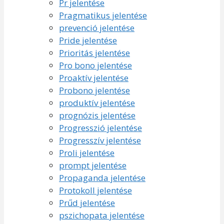
Pr jelentése
Pragmatikus jelentése
prevenció jelentése
Pride jelentése
Prioritás jelentése
Pro bono jelentése
Proaktív jelentése
Probono jelentése
produktív jelentése
prognózis jelentése
Progresszió jelentése
Progresszív jelentése
Proli jelentése
prompt jelentése
Propaganda jelentése
Protokoll jelentése
Prűd jelentése
pszichopata jelentése