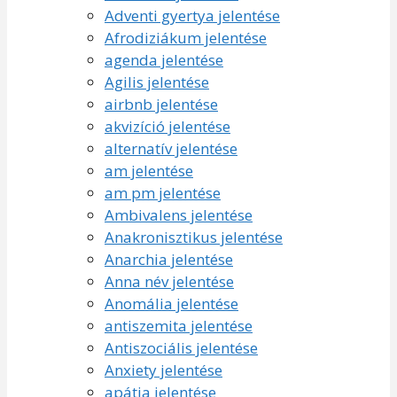
Adventi gyertya jelentése
Afrodiziákum jelentése
agenda jelentése
Agilis jelentése
airbnb jelentése
akvizíció jelentése
alternatív jelentése
am jelentése
am pm jelentése
Ambivalens jelentése
Anakronisztikus jelentése
Anarchia jelentése
Anna név jelentése
Anomália jelentése
antiszemita jelentése
Antiszociális jelentése
Anxiety jelentése
apátia jelentése