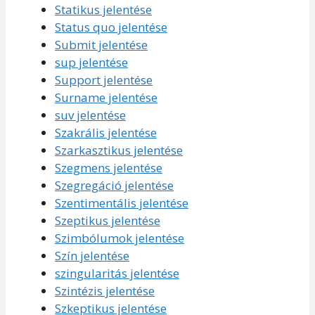
Statikus jelentése
Status quo jelentése
Submit jelentése
sup jelentése
Support jelentése
Surname jelentése
suv jelentése
Szakrális jelentése
Szarkasztikus jelentése
Szegmens jelentése
Szegregáció jelentése
Szentimentális jelentése
Szeptikus jelentése
Szimbólumok jelentése
Szín jelentése
szingularitás jelentése
Szintézis jelentése
Szkeptikus jelentése