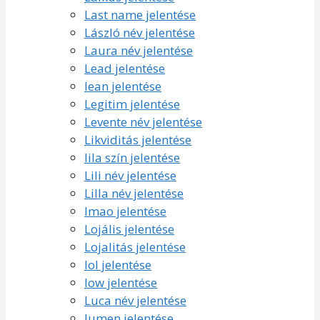
Last name jelentése
László név jelentése
Laura név jelentése
Lead jelentése
lean jelentése
Legitim jelentése
Levente név jelentése
Likviditás jelentése
lila szín jelentése
Lili név jelentése
Lilla név jelentése
lmao jelentése
Lojális jelentése
Lojalitás jelentése
lol jelentése
low jelentése
Luca név jelentése
lumen jelentése