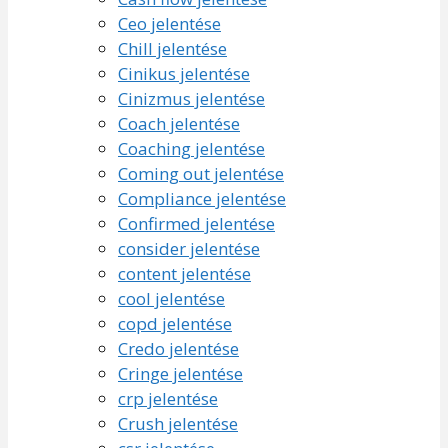
Ceo jelentése
Chill jelentése
Cinikus jelentése
Cinizmus jelentése
Coach jelentése
Coaching jelentése
Coming out jelentése
Compliance jelentése
Confirmed jelentése
consider jelentése
content jelentése
cool jelentése
copd jelentése
Credo jelentése
Cringe jelentése
crp jelentése
Crush jelentése