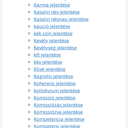
Karma jelentése
Katalin név jelentése
Katalin névnap jelentése
kaució jelentése
kék szín jelentése
Kevély jelentése
Kevélység jelentése
kft jelentése
kkv jelentése
Klisé jelentése
Kognitív jelentése
Koherens jelentése
kollokvium jelentése
Komissió jelentése
Komissiózás jelentése
Komissiózva jelentése
Kompetencia jelentése
Kompetens jelentése