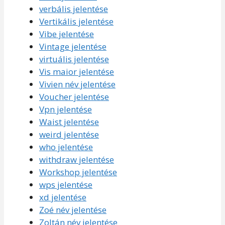
verbális jelentése
Vertikális jelentése
Vibe jelentése
Vintage jelentése
virtuális jelentése
Vis maior jelentése
Vivien név jelentése
Voucher jelentése
Vpn jelentése
Waist jelentése
weird jelentése
who jelentése
withdraw jelentése
Workshop jelentése
wps jelentése
xd jelentése
Zoé név jelentése
Zoltán név jelentése