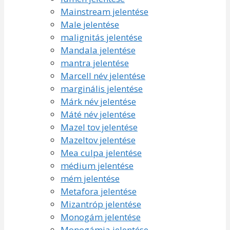
Mainstream jelentése
Male jelentése
malignitás jelentése
Mandala jelentése
mantra jelentése
Marcell név jelentése
marginális jelentése
Márk név jelentése
Máté név jelentése
Mazel tov jelentése
Mazeltov jelentése
Mea culpa jelentése
médium jelentése
mém jelentése
Metafora jelentése
Mizantróp jelentése
Monogám jelentése
Monogámia jelentése