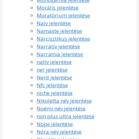
Morális jelentése
Moratórium jelentése
Naív jelentése
Namaste jelentése
Nárcisztikus jelentése
Narratív jelentése
Narratíva jelentése
natív jelentése
ner jelentése
Nerd jelentése
Nfc jelentése
niche jelentése
Nikoletta név jelentése
Noémi név jelentése
non plus ultra jelentése
Nope jelentése
Nóra név jelentése