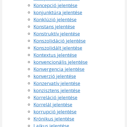
Koncepció jelentése
konjunktúra jelentése
Konklúzió jelentése
Konstans jelentése
Konstruktív jelentése
Konszolidáció jelentése
Konszolidált jelentése
Kontextus jelentése
konvencionális jelentése
Konvergencia jelentése
konverzió jelentése
Konzervatív jelentése
konzisztens jelentése
Korreláció jelentése
Korrelál jelentése
korrupció jelentése
Krónikus jelentése
Laikus jelentése