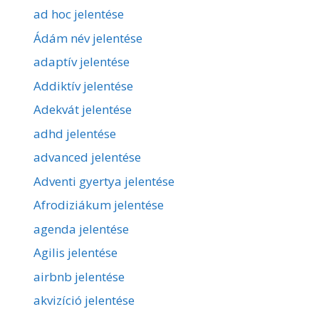
ad hoc jelentése
Ádám név jelentése
adaptív jelentése
Addiktív jelentése
Adekvát jelentése
adhd jelentése
advanced jelentése
Adventi gyertya jelentése
Afrodiziákum jelentése
agenda jelentése
Agilis jelentése
airbnb jelentése
akvizíció jelentése