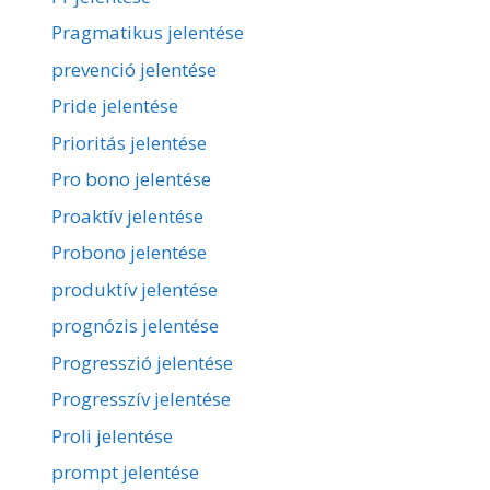
Pragmatikus jelentése
prevenció jelentése
Pride jelentése
Prioritás jelentése
Pro bono jelentése
Proaktív jelentése
Probono jelentése
produktív jelentése
prognózis jelentése
Progresszió jelentése
Progresszív jelentése
Proli jelentése
prompt jelentése