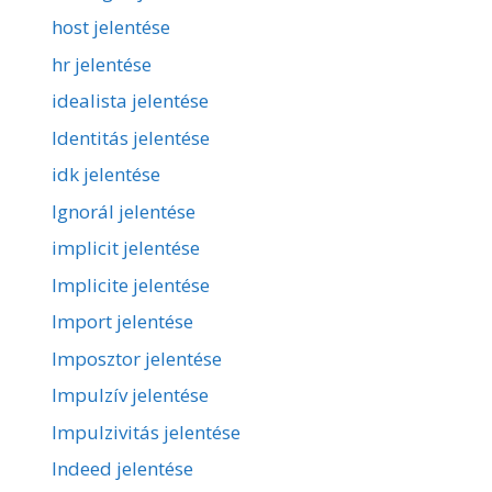
host jelentése
hr jelentése
idealista jelentése
Identitás jelentése
idk jelentése
Ignorál jelentése
implicit jelentése
Implicite jelentése
Import jelentése
Imposztor jelentése
Impulzív jelentése
Impulzivitás jelentése
Indeed jelentése