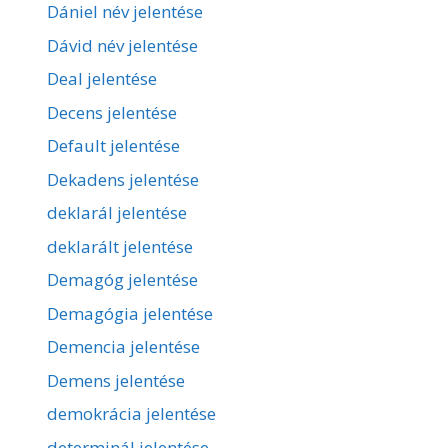
Dániel név jelentése
Dávid név jelentése
Deal jelentése
Decens jelentése
Default jelentése
Dekadens jelentése
deklarál jelentése
deklarált jelentése
Demagóg jelentése
Demagógia jelentése
Demencia jelentése
Demens jelentése
demokrácia jelentése
determinál jelentése