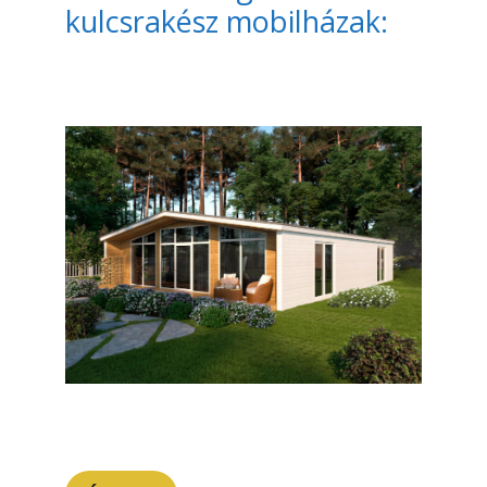
kulcsrakész mobilházak: