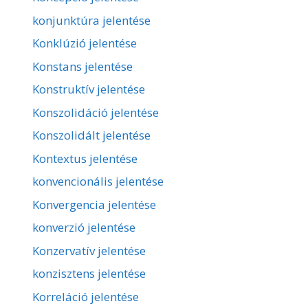
konjunktúra jelentése
Konklúzió jelentése
Konstans jelentése
Konstruktív jelentése
Konszolidáció jelentése
Konszolidált jelentése
Kontextus jelentése
konvencionális jelentése
Konvergencia jelentése
konverzió jelentése
Konzervatív jelentése
konzisztens jelentése
Korreláció jelentése