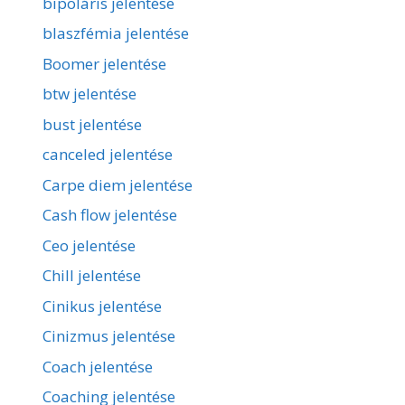
bipoláris jelentése
blaszfémia jelentése
Boomer jelentése
btw jelentése
bust jelentése
canceled jelentése
Carpe diem jelentése
Cash flow jelentése
Ceo jelentése
Chill jelentése
Cinikus jelentése
Cinizmus jelentése
Coach jelentése
Coaching jelentése