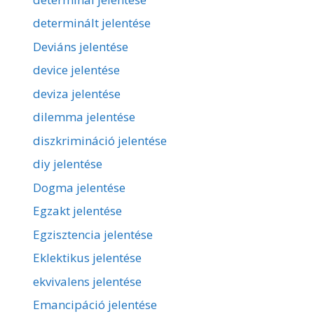
determinált jelentése
Deviáns jelentése
device jelentése
deviza jelentése
dilemma jelentése
diszkrimináció jelentése
diy jelentése
Dogma jelentése
Egzakt jelentése
Egzisztencia jelentése
Eklektikus jelentése
ekvivalens jelentése
Emancipáció jelentése