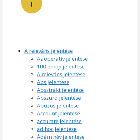
l
A releváns jelentése
Az operatív jelentése
100 emoji jelentése
A releváns jelentése
Abs jelentése
Absztrakt jelentése
Abszurd jelentése
Abúzus jelentése
Account jelentése
accurate jelentése
ad hoc jelentése
Ádám név jelentése