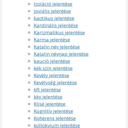
Izoláció jelentése
joviális jelentése
kaotikus jelentése
Kardinális jelentése
Karizmatikus jelentése
Karma jelentése
Katalin név jelentése
Katalin névnap jelentése
kaució jelentése
kék szín jelentése
Kevély jelentése
Kevélység jelentése
kft jelentése
kkv jelentése
Klisé jelentése
Kognitív jelentése
Koherens jelentése
kollokvium jelentése