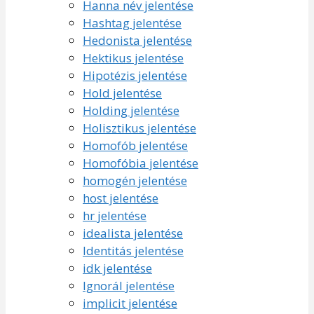
Hanna név jelentése
Hashtag jelentése
Hedonista jelentése
Hektikus jelentése
Hipotézis jelentése
Hold jelentése
Holding jelentése
Holisztikus jelentése
Homofób jelentése
Homofóbia jelentése
homogén jelentése
host jelentése
hr jelentése
idealista jelentése
Identitás jelentése
idk jelentése
Ignorál jelentése
implicit jelentése