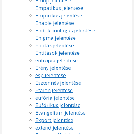
Emoji jelentése
Empatikus jelentése
Empirikus jelentése
Enable jelentése
Endokrinológus jelentése
Enigma jelentése
Entitás jelentése
Entitások jelentése
entrópia jelentése
Erény jelentése
esp jelentése
Eszter név jelentése
Etalon jelentése
eufória jelentése
Eufórikus jelentése
Evangélium jelentése
Export jelentése
extend jelentése