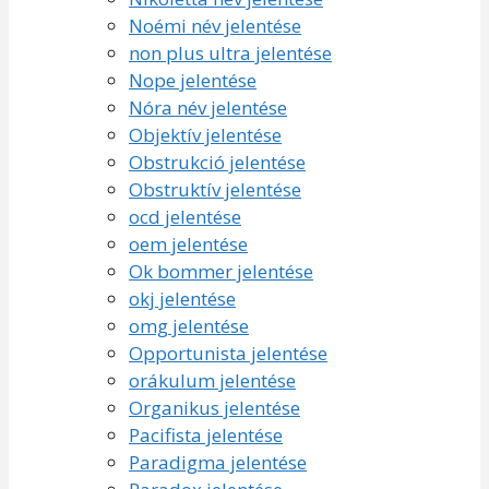
Noémi név jelentése
non plus ultra jelentése
Nope jelentése
Nóra név jelentése
Objektív jelentése
Obstrukció jelentése
Obstruktív jelentése
ocd jelentése
oem jelentése
Ok bommer jelentése
okj jelentése
omg jelentése
Opportunista jelentése
orákulum jelentése
Organikus jelentése
Pacifista jelentése
Paradigma jelentése