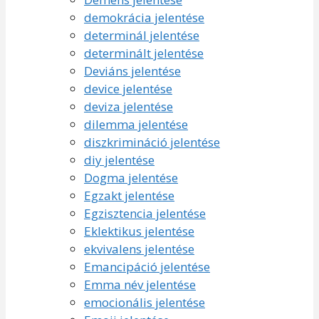
demokrácia jelentése
determinál jelentése
determinált jelentése
Deviáns jelentése
device jelentése
deviza jelentése
dilemma jelentése
diszkrimináció jelentése
diy jelentése
Dogma jelentése
Egzakt jelentése
Egzisztencia jelentése
Eklektikus jelentése
ekvivalens jelentése
Emancipáció jelentése
Emma név jelentése
emocionális jelentése