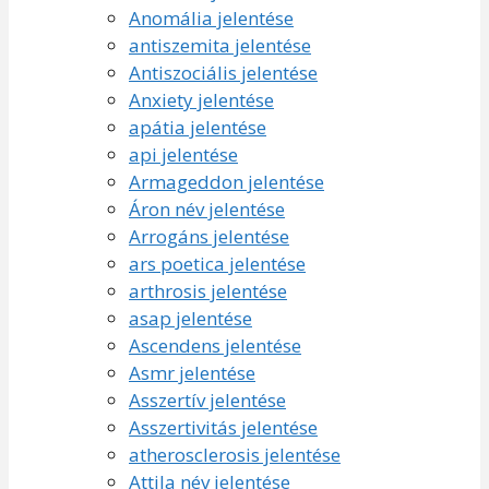
Anomália jelentése
antiszemita jelentése
Antiszociális jelentése
Anxiety jelentése
apátia jelentése
api jelentése
Armageddon jelentése
Áron név jelentése
Arrogáns jelentése
ars poetica jelentése
arthrosis jelentése
asap jelentése
Ascendens jelentése
Asmr jelentése
Asszertív jelentése
Asszertivitás jelentése
atherosclerosis jelentése
Attila név jelentése