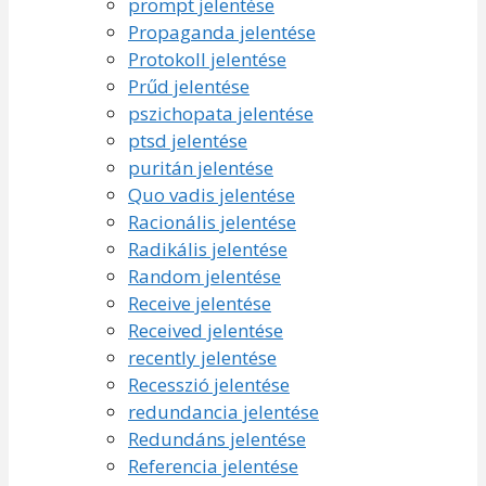
prompt jelentése
Propaganda jelentése
Protokoll jelentése
Prűd jelentése
pszichopata jelentése
ptsd jelentése
puritán jelentése
Quo vadis jelentése
Racionális jelentése
Radikális jelentése
Random jelentése
Receive jelentése
Received jelentése
recently jelentése
Recesszió jelentése
redundancia jelentése
Redundáns jelentése
Referencia jelentése