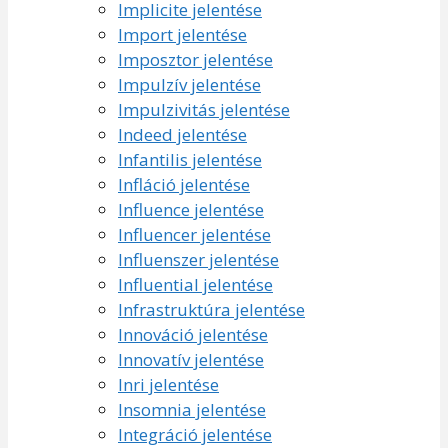
Implicite jelentése
Import jelentése
Imposztor jelentése
Impulzív jelentése
Impulzivitás jelentése
Indeed jelentése
Infantilis jelentése
Infláció jelentése
Influence jelentése
Influencer jelentése
Influenszer jelentése
Influential jelentése
Infrastruktúra jelentése
Innováció jelentése
Innovatív jelentése
Inri jelentése
Insomnia jelentése
Integráció jelentése