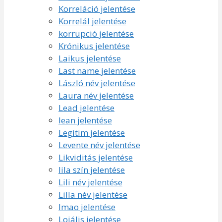
Korreláció jelentése
Korrelál jelentése
korrupció jelentése
Krónikus jelentése
Laikus jelentése
Last name jelentése
László név jelentése
Laura név jelentése
Lead jelentése
lean jelentése
Legitim jelentése
Levente név jelentése
Likviditás jelentése
lila szín jelentése
Lili név jelentése
Lilla név jelentése
lmao jelentése
Lojális jelentése