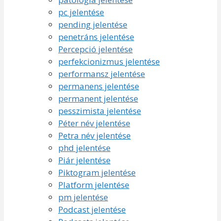
pc jelentése
pending jelentése
penetráns jelentése
Percepció jelentése
perfekcionizmus jelentése
performansz jelentése
permanens jelentése
permanent jelentése
pesszimista jelentése
Péter név jelentése
Petra név jelentése
phd jelentése
Piár jelentése
Piktogram jelentése
Platform jelentése
pm jelentése
Podcast jelentése