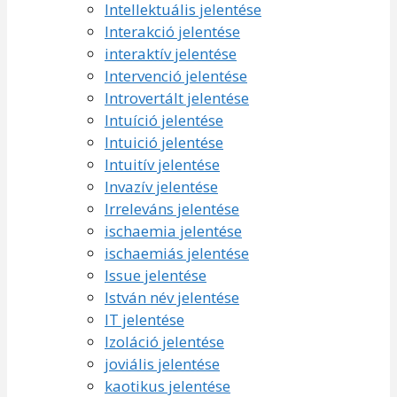
Intellektuális jelentése
Interakció jelentése
interaktív jelentése
Intervenció jelentése
Introvertált jelentése
Intuíció jelentése
Intuició jelentése
Intuitív jelentése
Invazív jelentése
Irreleváns jelentése
ischaemia jelentése
ischaemiás jelentése
Issue jelentése
István név jelentése
IT jelentése
Izoláció jelentése
joviális jelentése
kaotikus jelentése