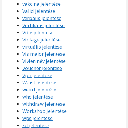
vakcina jelentése
Valid jelentése
verbális jelentése
Vertikális jelentése
Vibe jelentése
Vintage jelentése
virtuális jelentése
Vis maior jelentése
Vivien név jelentése
Voucher jelentése
Vpn jelentése
Waist jelentése
weird jelentése
who jelentése
withdraw jelentése
Workshop jelentése
wps jelentése
xd jelentése