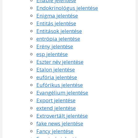
Enable jelentése
Endokrinológus jelentése
Enigma jelentése
Entitás jelentése
Entitások jelentése
entrópia jelentése
Erény jelentése
esp jelentése
Eszter név jelentése
Etalon jelentése
eufória jelentése
Eufórikus jelentése
Evangélium jelentése
Export jelentése
extend jelentése
Extrovertált jelentése
fake news jelentése
Fancy jelentése