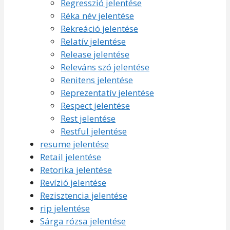
Regresszió jelentése
Réka név jelentése
Rekreáció jelentése
Relatív jelentése
Release jelentése
Releváns szó jelentése
Renitens jelentése
Reprezentatív jelentése
Respect jelentése
Rest jelentése
Restful jelentése
resume jelentése
Retail jelentése
Retorika jelentése
Revízió jelentése
Rezisztencia jelentése
rip jelentése
Sárga rózsa jelentése