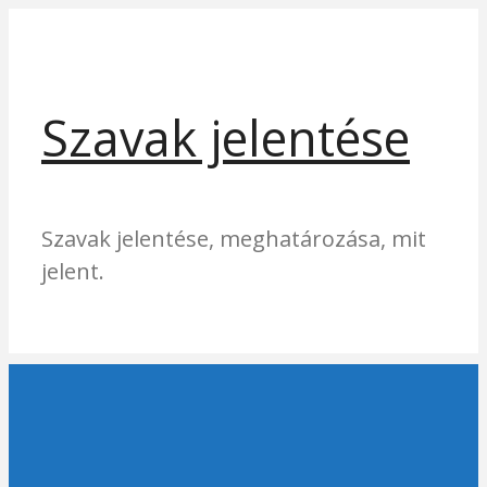
Kilépés
a
tartalomba
Szavak jelentése
Szavak jelentése, meghatározása, mit
jelent.