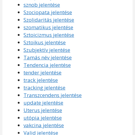
sznob jelentése
Szociopata jelentése
Szolidaritás jelentése
szomatikus jelentése
Sztoicizmus jelentése
Sztoikus jelentése
Szubjektív jelentése
Tamás név jelentése
Tendencia jelentése
tender jelentése
track jelentése
tracking jelentése
Transzcendens jelentése
update jelentése
Uterus jelentése
utópia jelentése
vakcina jelentése
Valid jelentése