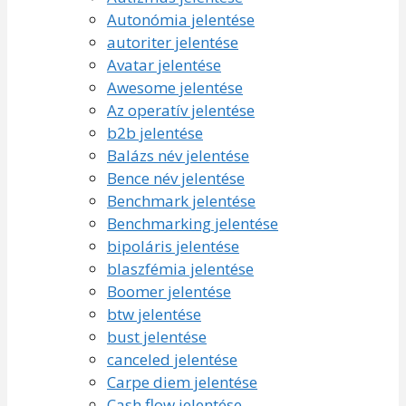
Autonómia jelentése
autoriter jelentése
Avatar jelentése
Awesome jelentése
Az operatív jelentése
b2b jelentése
Balázs név jelentése
Bence név jelentése
Benchmark jelentése
Benchmarking jelentése
bipoláris jelentése
blaszfémia jelentése
Boomer jelentése
btw jelentése
bust jelentése
canceled jelentése
Carpe diem jelentése
Cash flow jelentése