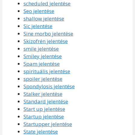
scheduled jelentése
Seo jelentése
shallow jelentése
Sic jelentése
Sine morbo jelentése
Skizofrén jelentése
smile jelentése
Smiley jelentése
Spam jelentése
spirituális jelentése
spoiler jelentése
Spondylosis jelentése
Stalker jelentése
Standard jelentése
Start up jelentése
Startup jelentése
Startupper jelentése
State jelentése