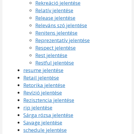
Rekreáció jelentése
Relatív jelentése
Release jelentése
Releváns szó jelentése
Renitens jelentése
Reprezentatív jelentése
Respect jelentése
Rest jelentése
Restful jelentése
resume jelentése
Retail jelentése
Retorika jelentése
Revízió jelentése
Rezisztencia jelentése
rip jelentése
Sárga rózsa jelentése
Savage jelentése
schedule jelentése