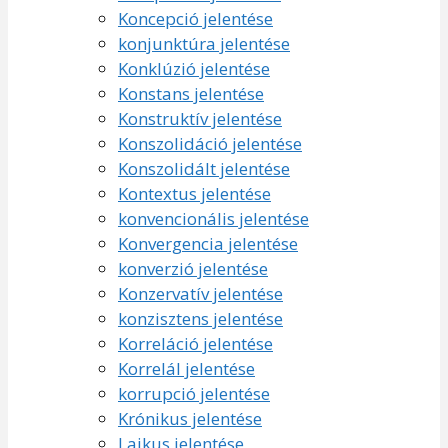
Koncepció jelentése
konjunktúra jelentése
Konklúzió jelentése
Konstans jelentése
Konstruktív jelentése
Konszolidáció jelentése
Konszolidált jelentése
Kontextus jelentése
konvencionális jelentése
Konvergencia jelentése
konverzió jelentése
Konzervatív jelentése
konzisztens jelentése
Korreláció jelentése
Korrelál jelentése
korrupció jelentése
Krónikus jelentése
Laikus jelentése