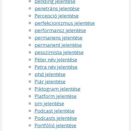
pending jelentése
penetráns jelentése
Percepció jelentése
perfekcionizmus jelentése
performansz jelentése
permanens jelentése
permanent jelentése
pesszimista jelentése
Péter név jelentése
Petra név jelentése
phd jelentése
Piár jelentése
Piktogram jelentése
Platform jelentése
pm jelentése
Podcast jelentése
Podcasts jelentése
Portfólió jelentése