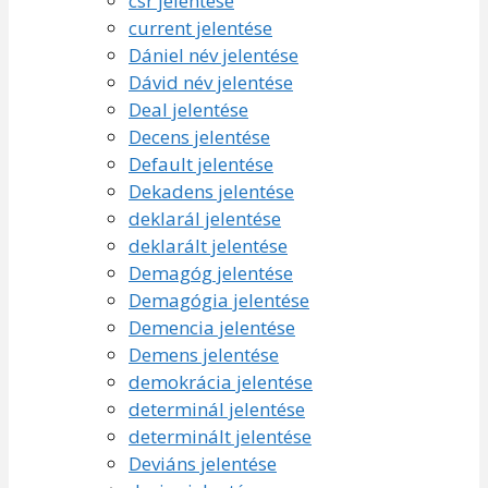
csr jelentése
current jelentése
Dániel név jelentése
Dávid név jelentése
Deal jelentése
Decens jelentése
Default jelentése
Dekadens jelentése
deklarál jelentése
deklarált jelentése
Demagóg jelentése
Demagógia jelentése
Demencia jelentése
Demens jelentése
demokrácia jelentése
determinál jelentése
determinált jelentése
Deviáns jelentése