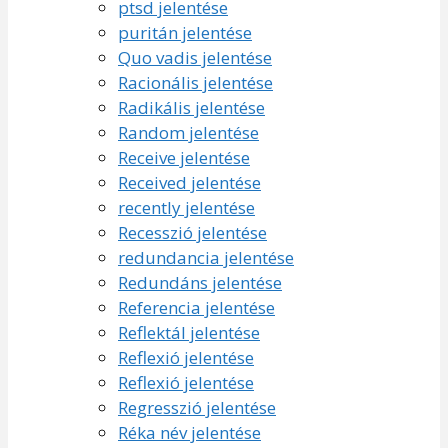
ptsd jelentése
puritán jelentése
Quo vadis jelentése
Racionális jelentése
Radikális jelentése
Random jelentése
Receive jelentése
Received jelentése
recently jelentése
Recesszió jelentése
redundancia jelentése
Redundáns jelentése
Referencia jelentése
Reflektál jelentése
Reflexió jelentése
Reflexió jelentése
Regresszió jelentése
Réka név jelentése