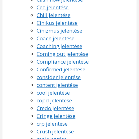
Ceo jelentése
Chill jelentése
Cinikus jelentése
Cinizmus jelentése
Coach jelentése
Coaching jelentése
Coming out jelentése
Compliance jelentése
Confirmed jelentése
consider jelentése
content jelentése
cool jelentése
copd jelentése
Credo jelentése
Cringe jelentése
crp jelentése
Crush jelentése