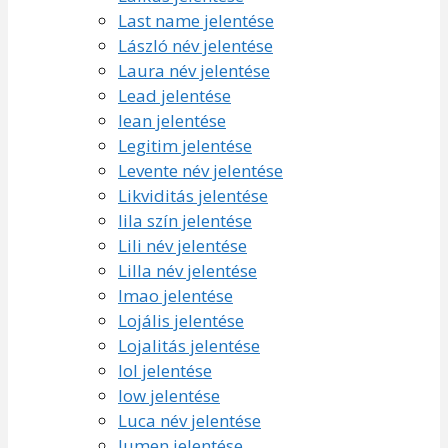
Last name jelentése
László név jelentése
Laura név jelentése
Lead jelentése
lean jelentése
Legitim jelentése
Levente név jelentése
Likviditás jelentése
lila szín jelentése
Lili név jelentése
Lilla név jelentése
lmao jelentése
Lojális jelentése
Lojalitás jelentése
lol jelentése
low jelentése
Luca név jelentése
lumen jelentése