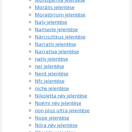
Morális jelentése
Moratórium jelentése
Naív jelentése
Namaste jelentése
Nárcisztikus jelentése
Narratív jelentése
Narratíva jelentése
natív jelentése
ner jelentése
Nerd jelentése
Nfc jelentése
niche jelentése
Nikoletta név jelentése
Noémi név jelentése
non plus ultra jelentése
Nope jelentése
Nóra név jelentése