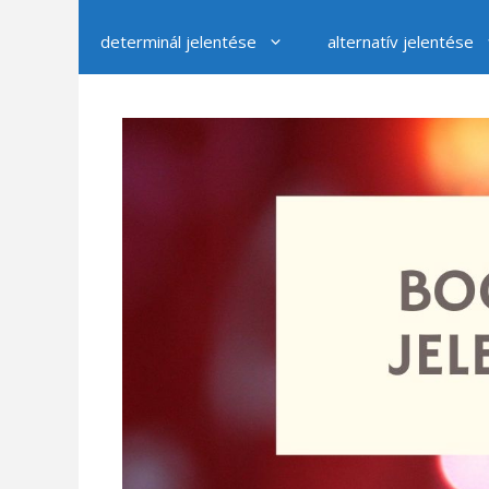
determinál jelentése
alternatív jelentése