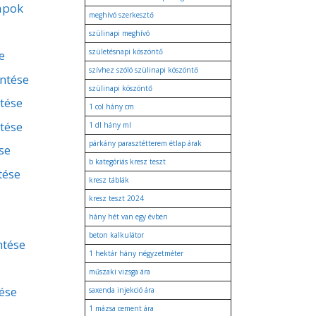
apok
meghívó szerkesztő
szülinapi meghívó
születésnapi köszöntő
e
szívhez szóló szülinapi köszöntő
entése
szülinapi köszöntő
ntése
1 col hány cm
tése
1 dl hány ml
párkány parasztétterem étlap árak
se
b kategóriás kresz teszt
tése
kresz táblák
kresz teszt 2024
hány hét van egy évben
beton kalkulátor
ntése
1 hektár hány négyzetméter
műszaki vizsga ára
ése
saxenda injekció ára
1 mázsa cement ára