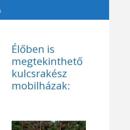
ő
Élőben is
megtekinthető
kulcsrakész
mobilházak: