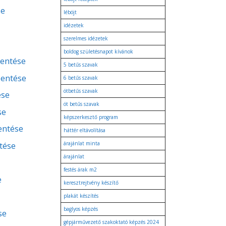
se
léböjt
idézetek
szerelmes idézetek
boldog születésnapot kívánok
lentése
5 betűs szavak
lentése
6 betűs szavak
ötbetűs szavak
ése
öt betűs szavak
se
képszerkesztő program
lentése
háttér eltávolítása
tése
árajánlat minta
árajánlat
festés árak m2
e
keresztrejtvény készítő
plakát készítés
baglyos képzés
se
gépjárművezető szakoktató képzés 2024