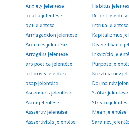
Anxiety jelentése
Habitus jelenté
apátia jelentése
Recent jelentése
api jelentése
Intrika jelentése
Armageddon jelentése
Kapitalizmus je
Áron név jelentése
Diverzifikáció je
Arrogáns jelentése
Inkvizíció jelent
ars poetica jelentése
Purpose jelenté
arthrosis jelentése
Krisztina név je
asap jelentése
Dorina név jelen
Ascendens jelentése
Szótár jelentése
Asmr jelentése
Stream jelentés
Asszertív jelentése
Mean jelentése
Asszertivitás jelentése
Sára név jelenté