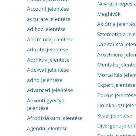
Névnapi képesl
Account jelentése
Meghívók
accurate jelentése
Axióma jelentés
ad hoc jelentése
Sztereotípia jel
Ádám név jelentése
Kapitalista jele
adaptív jelentése
Absztinens jelen
Addiktív jelentése
Mentális jelenté
Adekvát jelentése
Mortalitás jelen
adhd jelentése
Expert jelentése
advanced jelentése
Epikus jelentése
Adventi gyertya
Holokauszt jele
jelentése
Kvázi jelentése
Afrodiziákum jelentése
Divergens jelent
agenda jelentése
Tough jelentése