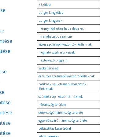
kfc étlap
ése
burger king étlap
burger king árak
mennyi idő után hat a detralex
se
mi a whatsapp számom
entése
vicces szülinapi köszöntők férfiaknak
ntése
megható szülinapi versek
háztervező program
szoba tervező
ése
érzelmes szülinapi köszöntő férfiaknak
e
pasiknak születésnapi köszöntők
férfiaknak
se
születésnapi köszöntő nőknek
ntése
háromszög területe
entése
derékszögű háromszög területe
egyenlő szárú háromszög területe
ntése
béltisztítás keserűsóval
ntése
léböjt receptek