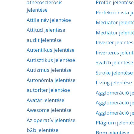
atherosclerosis
Profán jelentése
jelentése
Perfekcionista j
Attila név jelentése
Mediator jelent
Attitűd jelentése
Mediátor jelent
audit jelentése
Inverter jelentés
Autentikus jelentése
Inverteres jelen
Autisztikus jelentése
Switch jelentése
Autizmus jelentése
Stroke jelentése
Autonómia jelentése
Lízing jelentése
autoriter jelentése
Agglomeráció je
Avatar jelentése
Agglomeráció je
Awesome jelentése
Agglomeráció je
Az operatív jelentése
Plágium jelenté
b2b jelentése
Bpm jelentése