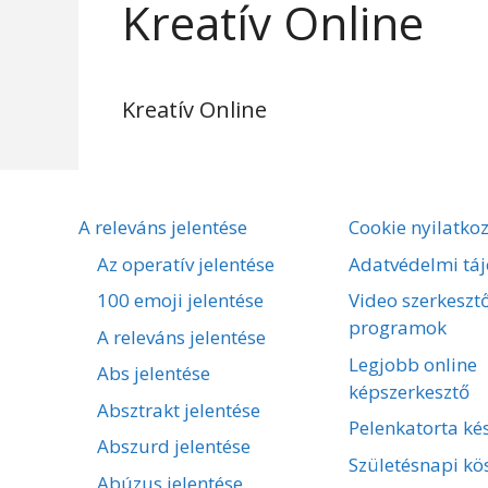
Kreatív Online
Kreatív Online
A releváns jelentése
Cookie nyilatko
Az operatív jelentése
Adatvédelmi táj
100 emoji jelentése
Video szerkeszt
programok
A releváns jelentése
Legjobb online
Abs jelentése
képszerkesztő
Absztrakt jelentése
Pelenkatorta kés
Abszurd jelentése
Születésnapi kö
Abúzus jelentése