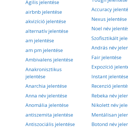
Agilis jelentése
Accuracy jelent
airbnb jelentése
Nexus jelentése
akvizíció jelentése
Noel név jelenté
alternatív jelentése
Szofisztikált jel
am jelentése
András név jele
am pm jelentése
Fair jelentése
Ambivalens jelentése
Expozíció jelent
Anakronisztikus
jelentése
Instant jelentés
Anarchia jelentése
Recenzió jelenté
Anna név jelentése
Rebeka név jele
Anomália jelentése
Nikolett név jel
antiszemita jelentése
Mentálisan jele
Antiszociális jelentése
Botond név jele