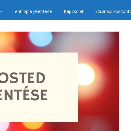
entrópia jelentése
Kapcsolat
Szülinapi köszönt