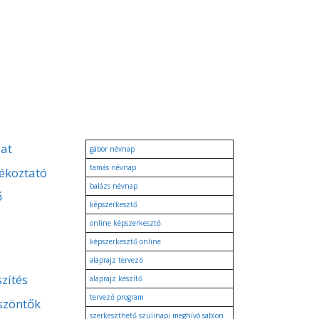
zat
gábor névnap
tamás névnap
ékoztató
balázs névnap
ő
képszerkesztő
online képszerkesztő
képszerkesztő online
alaprajz tervező
zítés
alaprajz készítő
tervező program
szöntők
szerkeszthető szülinapi meghívó sablon