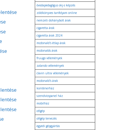
óvodapedagógus okj-s képzés
elentése
zöldkönyves tanfolyam online
ése
nemzeti dohánybolt árak
cigaretta árak
ése
cigaretta árak 2024
e
mcdonald's étlap árak
tése
mcdonalds árak
fruugo vélemények
zalando vélemények
clavin ultra vélemények
mcdonald's árak
konténerház
lentése
szendvicspanel ház
lentése
mobilház
lentése
célgép
se
célgép tervezés
egyedi gépgyártás