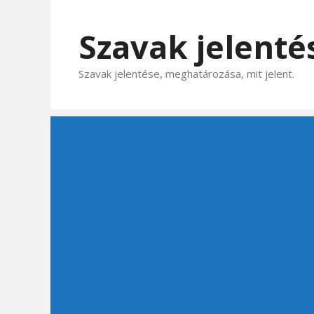
Kilépés
a
Szavak jelenté
tartalomba
Szavak jelentése, meghatározása, mit jelent.