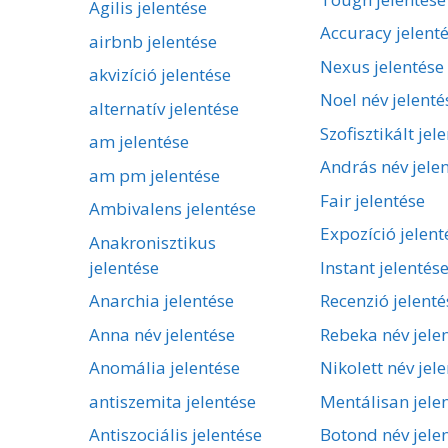
Agilis jelentése
Accuracy jelent
airbnb jelentése
Nexus jelentése
akvizíció jelentése
Noel név jelenté
alternatív jelentése
Szofisztikált jel
am jelentése
András név jele
am pm jelentése
Fair jelentése
Ambivalens jelentése
Expozíció jelent
Anakronisztikus
jelentése
Instant jelentés
Anarchia jelentése
Recenzió jelenté
Anna név jelentése
Rebeka név jele
Anomália jelentése
Nikolett név jel
antiszemita jelentése
Mentálisan jele
Antiszociális jelentése
Botond név jele