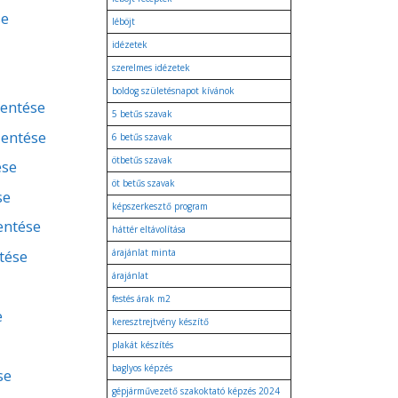
se
léböjt
idézetek
szerelmes idézetek
boldog születésnapot kívánok
lentése
5 betűs szavak
lentése
6 betűs szavak
ötbetűs szavak
ése
öt betűs szavak
se
képszerkesztő program
lentése
háttér eltávolítása
tése
árajánlat minta
árajánlat
festés árak m2
e
keresztrejtvény készítő
plakát készítés
baglyos képzés
se
gépjárművezető szakoktató képzés 2024