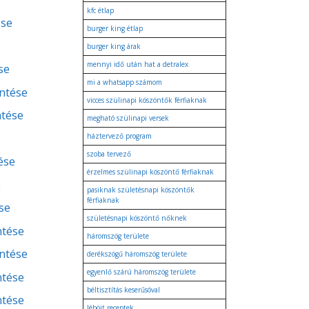
kfc étlap
ése
burger king étlap
burger king árak
mennyi idő után hat a detralex
se
mi a whatsapp számom
entése
vicces szülinapi köszöntők férfiaknak
ntése
megható szülinapi versek
háztervező program
szoba tervező
ése
érzelmes szülinapi köszöntő férfiaknak
e
pasiknak születésnapi köszöntők
férfiaknak
se
születésnapi köszöntő nőknek
ntése
háromszög területe
entése
derékszögű háromszög területe
egyenlő szárú háromszög területe
ntése
béltisztítás keserűsóval
ntése
léböjt receptek