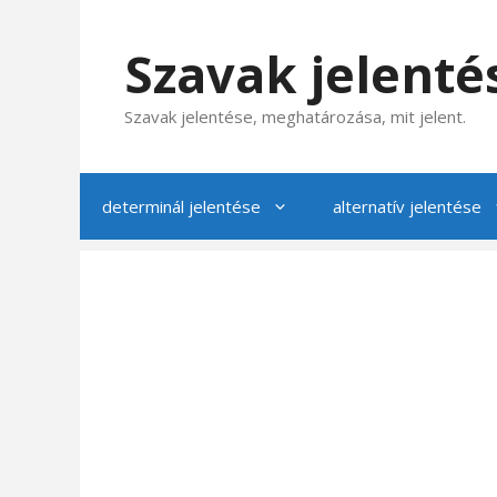
Kilépés
a
Szavak jelenté
tartalomba
Szavak jelentése, meghatározása, mit jelent.
determinál jelentése
alternatív jelentése