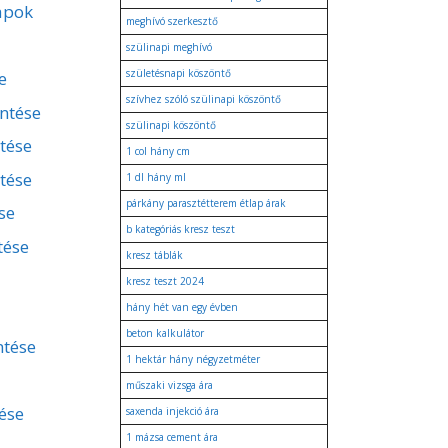
apok
meghívó szerkesztő
szülinapi meghívó
születésnapi köszöntő
e
szívhez szóló szülinapi köszöntő
entése
szülinapi köszöntő
ntése
1 col hány cm
tése
1 dl hány ml
párkány parasztétterem étlap árak
se
b kategóriás kresz teszt
tése
kresz táblák
kresz teszt 2024
hány hét van egy évben
beton kalkulátor
ntése
1 hektár hány négyzetméter
műszaki vizsga ára
ése
saxenda injekció ára
1 mázsa cement ára