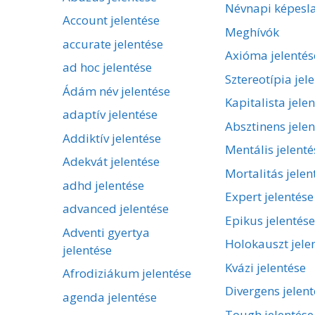
Névnapi képesl
Account jelentése
Meghívók
accurate jelentése
Axióma jelentés
ad hoc jelentése
Sztereotípia jel
Ádám név jelentése
Kapitalista jele
adaptív jelentése
Absztinens jelen
Addiktív jelentése
Mentális jelenté
Adekvát jelentése
Mortalitás jelen
adhd jelentése
Expert jelentése
advanced jelentése
Epikus jelentése
Adventi gyertya
Holokauszt jele
jelentése
Kvázi jelentése
Afrodiziákum jelentése
Divergens jelent
agenda jelentése
Tough jelentése