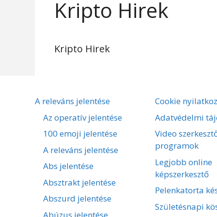
Kripto Hirek
Kripto Hirek
A releváns jelentése
Cookie nyilatko
Az operatív jelentése
Adatvédelmi táj
100 emoji jelentése
Video szerkeszt
programok
A releváns jelentése
Legjobb online
Abs jelentése
képszerkesztő
Absztrakt jelentése
Pelenkatorta kés
Abszurd jelentése
Születésnapi kö
Abúzus jelentése