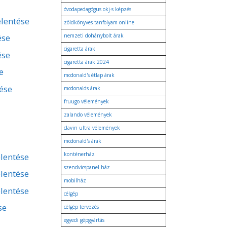
óvodapedagógus okj-s képzés
elentése
zöldkönyves tanfolyam online
ése
nemzeti dohánybolt árak
cigaretta árak
ése
cigaretta árak 2024
e
mcdonald's étlap árak
tése
mcdonalds árak
fruugo vélemények
zalando vélemények
clavin ultra vélemények
mcdonald's árak
konténerház
lentése
szendvicspanel ház
lentése
mobilház
lentése
célgép
se
célgép tervezés
egyedi gépgyártás