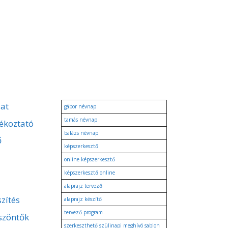
zat
gábor névnap
tamás névnap
ékoztató
balázs névnap
ő
képszerkesztő
online képszerkesztő
képszerkesztő online
alaprajz tervező
zítés
alaprajz készítő
tervező program
szöntők
szerkeszthető szülinapi meghívó sablon