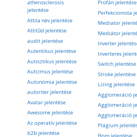
atherosclerosis
Profán jelentése
jelentése
Perfekcionista j
Attila név jelentése
Mediator jelent
Attitűd jelentése
Mediátor jelent
audit jelentése
Inverter jelentés
Autentikus jelentése
Inverteres jelen
Autisztikus jelentése
Switch jelentése
Autizmus jelentése
Stroke jelentése
Autonómia jelentése
Lízing jelentése
autoriter jelentése
Agglomeráció je
Avatar jelentése
Agglomeráció je
Awesome jelentése
Agglomeráció je
Az operatív jelentése
Plágium jelenté
b2b jelentése
Bpm jelentése