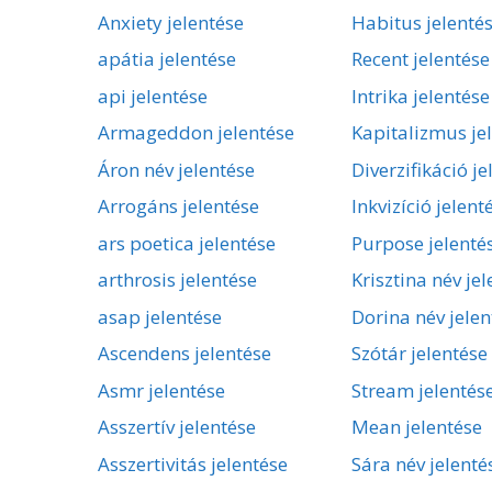
Anxiety jelentése
Habitus jelenté
apátia jelentése
Recent jelentése
api jelentése
Intrika jelentése
Armageddon jelentése
Kapitalizmus je
Áron név jelentése
Diverzifikáció je
Arrogáns jelentése
Inkvizíció jelent
ars poetica jelentése
Purpose jelenté
arthrosis jelentése
Krisztina név je
asap jelentése
Dorina név jelen
Ascendens jelentése
Szótár jelentése
Asmr jelentése
Stream jelentés
Asszertív jelentése
Mean jelentése
Asszertivitás jelentése
Sára név jelenté