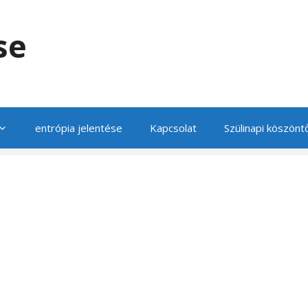
se
entrópia jelentése
Kapcsolat
Szülinapi köszönt