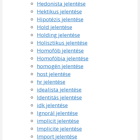
Hedonista jelentése
Hektikus jelentése
Hipotézis jelentése
Hold jelentése
Holding jelentése
Holisztikus jelentése
Homofób jelentése
Homofóbia jelentése
homogén jelentése
host jelentése
hr jelentése
idealista jelentése
Identitás jelentése
idk jelentése
Ignorál jelentése
implicit jelentése
Implicite jelentése
Import jelentése