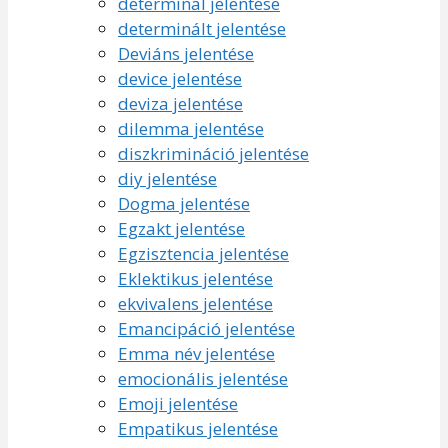
determinál jelentése
determinált jelentése
Deviáns jelentése
device jelentése
deviza jelentése
dilemma jelentése
diszkrimináció jelentése
diy jelentése
Dogma jelentése
Egzakt jelentése
Egzisztencia jelentése
Eklektikus jelentése
ekvivalens jelentése
Emancipáció jelentése
Emma név jelentése
emocionális jelentése
Emoji jelentése
Empatikus jelentése