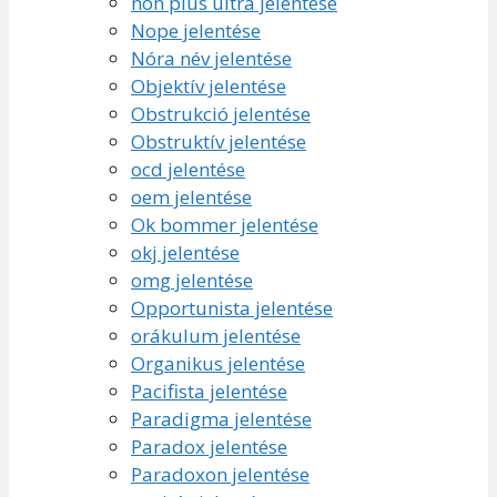
non plus ultra jelentése
Nope jelentése
Nóra név jelentése
Objektív jelentése
Obstrukció jelentése
Obstruktív jelentése
ocd jelentése
oem jelentése
Ok bommer jelentése
okj jelentése
omg jelentése
Opportunista jelentése
orákulum jelentése
Organikus jelentése
Pacifista jelentése
Paradigma jelentése
Paradox jelentése
Paradoxon jelentése