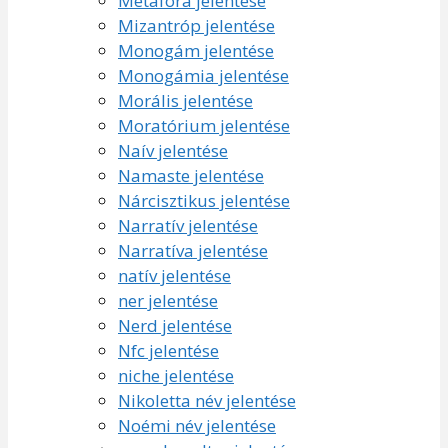
Metafora jelentése
Mizantróp jelentése
Monogám jelentése
Monogámia jelentése
Morális jelentése
Moratórium jelentése
Naív jelentése
Namaste jelentése
Nárcisztikus jelentése
Narratív jelentése
Narratíva jelentése
natív jelentése
ner jelentése
Nerd jelentése
Nfc jelentése
niche jelentése
Nikoletta név jelentése
Noémi név jelentése