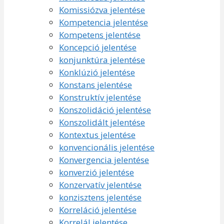
Komissiózva jelentése
Kompetencia jelentése
Kompetens jelentése
Koncepció jelentése
konjunktúra jelentése
Konklúzió jelentése
Konstans jelentése
Konstruktív jelentése
Konszolidáció jelentése
Konszolidált jelentése
Kontextus jelentése
konvencionális jelentése
Konvergencia jelentése
konverzió jelentése
Konzervatív jelentése
konzisztens jelentése
Korreláció jelentése
Korrelál jelentése