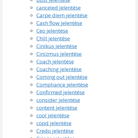
canceled jelentése
Carpe diem jelentése
Cash flow jelentése
Ceo jelentése
Chill jelentése
Cinikus jelentése
Cinizmus jelentése
Coach jelentése
Coaching jelentése
Coming out jelentése
Compliance jelentése
Confirmed jelentése
consider jelentése
content jelentése
cool jelentése
copd jelentése
Credo jelentése