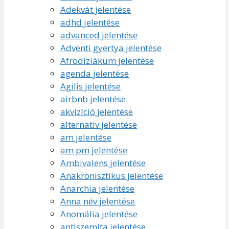
Adekvát jelentése
adhd jelentése
advanced jelentése
Adventi gyertya jelentése
Afrodiziákum jelentése
agenda jelentése
Agilis jelentése
airbnb jelentése
akvizíció jelentése
alternatív jelentése
am jelentése
am pm jelentése
Ambivalens jelentése
Anakronisztikus jelentése
Anarchia jelentése
Anna név jelentése
Anomália jelentése
antiszemita jelentése