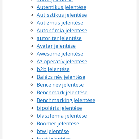
Autentikus jelentése
Autisztikus jelentése
Autizmus jelentése
Autonómia jelentése
autoriter jelentése
Avatar jelentése
Awesome jelentése
Az operatív jelentése
b2b jelentése
Balázs név jelentése
Bence név jelentése
Benchmark jelentése
Benchmarking jelentése
bipoláris jelentése
blaszfémia jelentése
Boomer jelentése
btw jelentése
bust jelentése