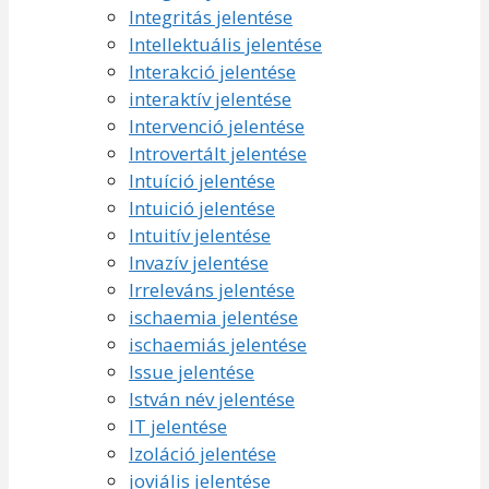
Integritás jelentése
Intellektuális jelentése
Interakció jelentése
interaktív jelentése
Intervenció jelentése
Introvertált jelentése
Intuíció jelentése
Intuició jelentése
Intuitív jelentése
Invazív jelentése
Irreleváns jelentése
ischaemia jelentése
ischaemiás jelentése
Issue jelentése
István név jelentése
IT jelentése
Izoláció jelentése
joviális jelentése