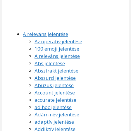
A releváns jelentése
Az operatív jelentése
100 emoji jelentése
A releváns jelentése
Abs jelentése
Absztrakt jelentése
Abszurd jelentése
Abúzus jelentése
Account jelentése
accurate jelentése
ad hoc jelentése
Ádám név jelentése
adaptív jelentése
Addiktív jelentése