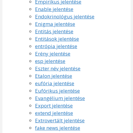
Empirikus jelentése
Enable jelentése
Endokrinológus jelentése
Enigma jelentése
Entitás jelentése
Entitások jelentése
entrópia jelentése
Erény jelentése
esp jelentése
Eszter név jelentése
Etalon jelentése
eufória jelentése
Eufórikus jelentése
Evangélium jelentése
Export jelentése
extend jelentése
Extrovertált jelentése
fake news jelentése