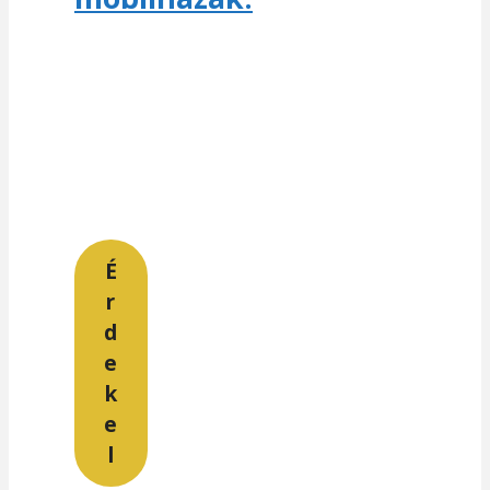
É
r
d
e
k
e
l