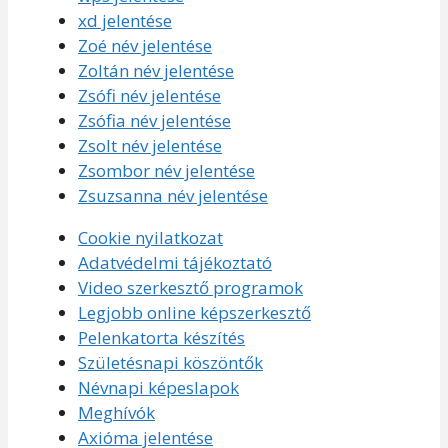
xd jelentése
Zoé név jelentése
Zoltán név jelentése
Zsófi név jelentése
Zsófia név jelentése
Zsolt név jelentése
Zsombor név jelentése
Zsuzsanna név jelentése
Cookie nyilatkozat
Adatvédelmi tájékoztató
Video szerkesztő programok
Legjobb online képszerkesztő
Pelenkatorta készítés
Születésnapi köszöntők
Névnapi képeslapok
Meghívók
Axióma jelentése