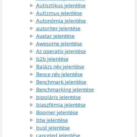
Autisztikus jelentése
Autizmus jelentése
Autonómia jelentése
autoriter jelentése
Avatar jelentése
Awesome jelentése
Az operatív jelentése
b2b jelentése
Balázs név jelentése
Bence név jelentése
Benchmark jelentése
Benchmarking jelentése
bipoláris jelentése
blaszfémia jelentése
Boomer jelentése
btw jelentése
bust jelentése
canceled jelentése