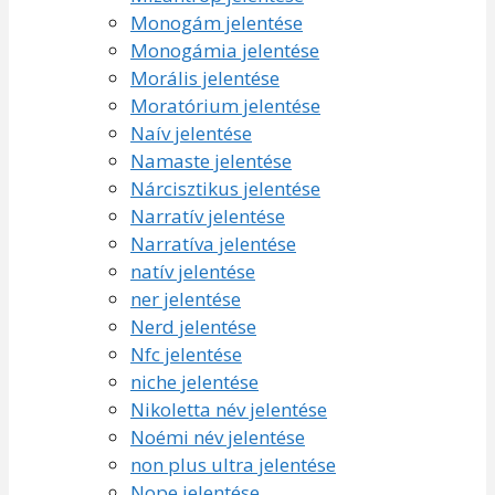
Monogám jelentése
Monogámia jelentése
Morális jelentése
Moratórium jelentése
Naív jelentése
Namaste jelentése
Nárcisztikus jelentése
Narratív jelentése
Narratíva jelentése
natív jelentése
ner jelentése
Nerd jelentése
Nfc jelentése
niche jelentése
Nikoletta név jelentése
Noémi név jelentése
non plus ultra jelentése
Nope jelentése