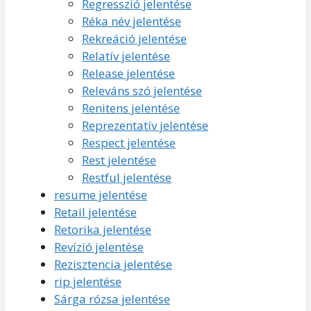
Regresszió jelentése
Réka név jelentése
Rekreáció jelentése
Relatív jelentése
Release jelentése
Releváns szó jelentése
Renitens jelentése
Reprezentatív jelentése
Respect jelentése
Rest jelentése
Restful jelentése
resume jelentése
Retail jelentése
Retorika jelentése
Revízió jelentése
Rezisztencia jelentése
rip jelentése
Sárga rózsa jelentése