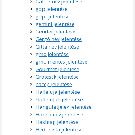
Gábor név jelentése
gdp jelentése
gdpr jelentése
gemini jelentése
Gender jelentése
Gergő név jelentése
Gitta név jelentése
gmo jelentése
gmo mentes jelentése
Gourmet jelentése
Groteszk jelentése
haccp jelentése
Halleluja jelentése
Hallelujah jelentése
Hangulatjelek jelentése
Hanna név jelentése
Hashtag jelentése
Hedonista jelentése