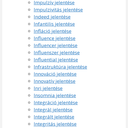
Impulzív jelentése
Impulzivitás jelentése
Indeed jelentése
Infantilis jelentése
Infláció jelentése
Influence jelentése
Influencer jelentése
Influenszer jelentése
Influential jelentése
Infrastruktúra jelentése
Innováció jelentése
Innovatív jelentése
Inri jelentése
Insomnia jelentése
Integráció jelentése
Integrál jelentése
Integrált jelentése
Integritás jelentése