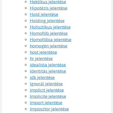
Hektikus jelentése
Hipotézis jelentése
Hold jelentése
Holding jelentése
Holisztikus jelentése
Homofób jelentése
Homofóbia jelentése
homogén jelentése
host jelentése
hr jelentése
idealista jelentése
Identitás jelentése
idk jelentése
Ignorál jelentése
implicit jelentése
Implicite jelentése
Import jelentése
Imposztor jelentése