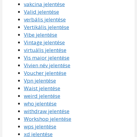
vakcina jelentése
Valid jelentése
verbális jelentése
Vertikális jelentése
Vibe jelentése
Vintage jelentése
virtuális jelentése
Vis maior jelentése
Vivien név jelentése
Voucher jelentése
Vpn jelentése
Waist jelentése
weird jelentése
who jelentése
withdraw jelentése
Workshop jelentése
wps jelentése
xd jelentése