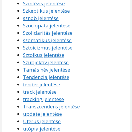
Szintézis jelentése
Szkeptikus jelentése
sznob jelentése
Szociopata jelentése
Szolidaritás jelentése
szomatikus jelentése
Sztoicizmus jelentése
Sztoikus jelentése
Szubjektív jelentése
Tamás név jelentése
Tendencia jelentése
tender jelentése
track jelentése
tracking jelentése
Transzcendens jelentése
update jelentése
Uterus jelentése
utópia jelentése