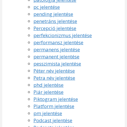
pc jelentése
pending jelentése
penetráns jelentése
Percepció jelentése
perfekcionizmus jelentése
performansz jelentése
permanens jelentése
permanent jelentése
pesszimista jelentése
Péter név jelentése
Petra név jelentése
phd jelentése
Piár jelentése
Piktogram jelentése
Platform jelentése
pm jelentése
Podcast jelentése