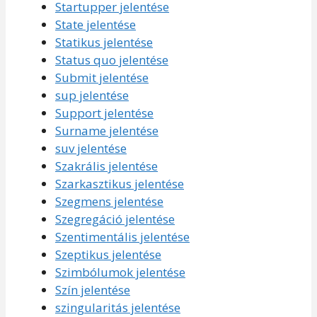
Startupper jelentése
State jelentése
Statikus jelentése
Status quo jelentése
Submit jelentése
sup jelentése
Support jelentése
Surname jelentése
suv jelentése
Szakrális jelentése
Szarkasztikus jelentése
Szegmens jelentése
Szegregáció jelentése
Szentimentális jelentése
Szeptikus jelentése
Szimbólumok jelentése
Szín jelentése
szingularitás jelentése