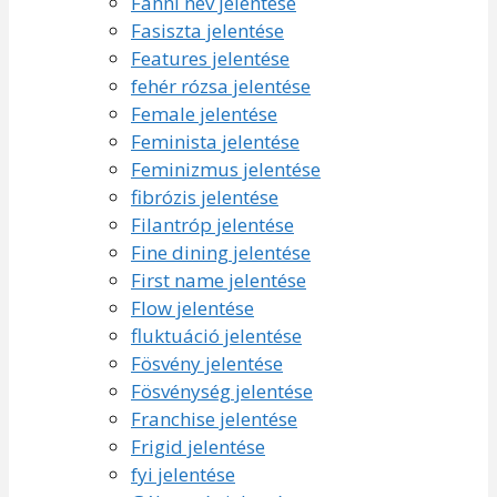
Fanni név jelentése
Fasiszta jelentése
Features jelentése
fehér rózsa jelentése
Female jelentése
Feminista jelentése
Feminizmus jelentése
fibrózis jelentése
Filantróp jelentése
Fine dining jelentése
First name jelentése
Flow jelentése
fluktuáció jelentése
Fösvény jelentése
Fösvénység jelentése
Franchise jelentése
Frigid jelentése
fyi jelentése