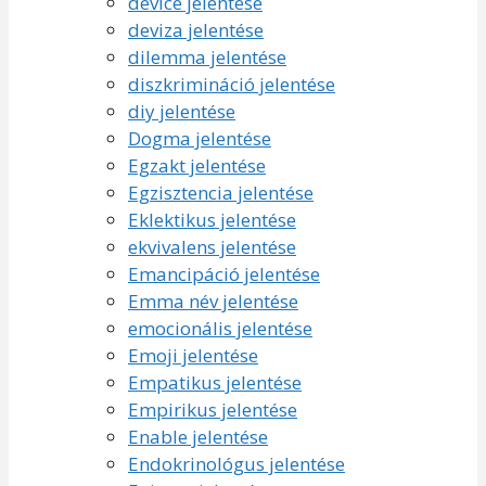
device jelentése
deviza jelentése
dilemma jelentése
diszkrimináció jelentése
diy jelentése
Dogma jelentése
Egzakt jelentése
Egzisztencia jelentése
Eklektikus jelentése
ekvivalens jelentése
Emancipáció jelentése
Emma név jelentése
emocionális jelentése
Emoji jelentése
Empatikus jelentése
Empirikus jelentése
Enable jelentése
Endokrinológus jelentése