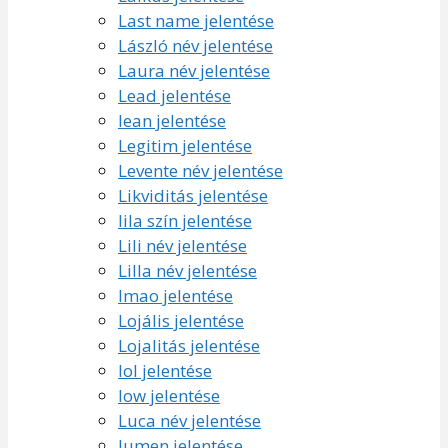
Last name jelentése
László név jelentése
Laura név jelentése
Lead jelentése
lean jelentése
Legitim jelentése
Levente név jelentése
Likviditás jelentése
lila szín jelentése
Lili név jelentése
Lilla név jelentése
lmao jelentése
Lojális jelentése
Lojalitás jelentése
lol jelentése
low jelentése
Luca név jelentése
lumen jelentése