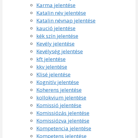
Karma jelentése
Katalin név jelentése
Katalin névnap jelentése
kaució jelentése
kék szín jelentése
Kevély jelentése
Kevélység jelentése
kft jelentése
kkv jelentése
Klisé jelentése
Kognitív jelentése
Koherens jelentése
kollokvium jelentése
Komissió jelentése
Komissiózás jelentése
Komissiózva jelentése
Kompetencia jelentése
Kompetens jelentése