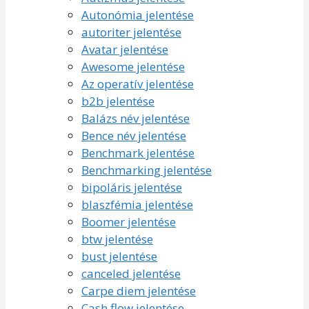
Autonómia jelentése
autoriter jelentése
Avatar jelentése
Awesome jelentése
Az operatív jelentése
b2b jelentése
Balázs név jelentése
Bence név jelentése
Benchmark jelentése
Benchmarking jelentése
bipoláris jelentése
blaszfémia jelentése
Boomer jelentése
btw jelentése
bust jelentése
canceled jelentése
Carpe diem jelentése
Cash flow jelentése