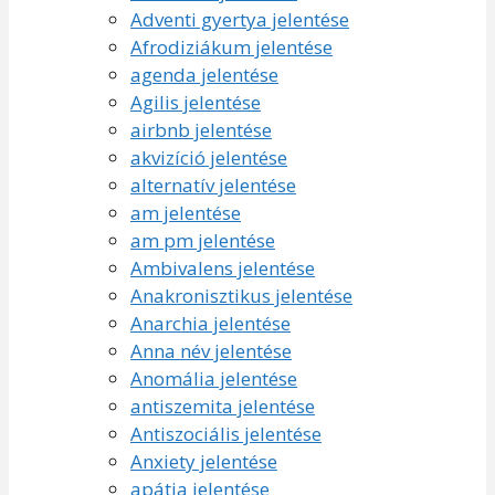
Adventi gyertya jelentése
Afrodiziákum jelentése
agenda jelentése
Agilis jelentése
airbnb jelentése
akvizíció jelentése
alternatív jelentése
am jelentése
am pm jelentése
Ambivalens jelentése
Anakronisztikus jelentése
Anarchia jelentése
Anna név jelentése
Anomália jelentése
antiszemita jelentése
Antiszociális jelentése
Anxiety jelentése
apátia jelentése