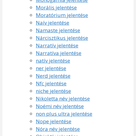
Morális jelentése
Moratórium jelentése
Naív jelentése
Namaste jelentése
Nárcisztikus jelentése
Narratív jelentése
Narratíva jelentése
natív jelentése
ner jelentése
Nerd jelentése
Nfc jelentése
niche jelentése
Nikoletta név jelentése
Noémi név jelentése
non plus ultra jelentése
Nope jelentése
Nóra név jelentése