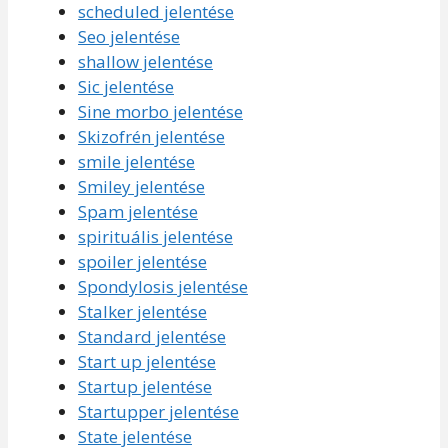
scheduled jelentése
Seo jelentése
shallow jelentése
Sic jelentése
Sine morbo jelentése
Skizofrén jelentése
smile jelentése
Smiley jelentése
Spam jelentése
spirituális jelentése
spoiler jelentése
Spondylosis jelentése
Stalker jelentése
Standard jelentése
Start up jelentése
Startup jelentése
Startupper jelentése
State jelentése