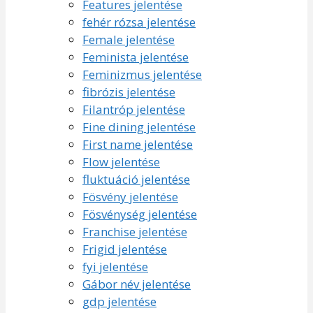
Features jelentése
fehér rózsa jelentése
Female jelentése
Feminista jelentése
Feminizmus jelentése
fibrózis jelentése
Filantróp jelentése
Fine dining jelentése
First name jelentése
Flow jelentése
fluktuáció jelentése
Fösvény jelentése
Fösvénység jelentése
Franchise jelentése
Frigid jelentése
fyi jelentése
Gábor név jelentése
gdp jelentése