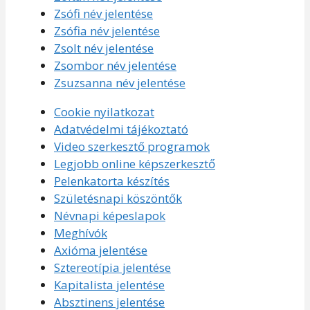
Zsófi név jelentése
Zsófia név jelentése
Zsolt név jelentése
Zsombor név jelentése
Zsuzsanna név jelentése
Cookie nyilatkozat
Adatvédelmi tájékoztató
Video szerkesztő programok
Legjobb online képszerkesztő
Pelenkatorta készítés
Születésnapi köszöntők
Névnapi képeslapok
Meghívók
Axióma jelentése
Sztereotípia jelentése
Kapitalista jelentése
Absztinens jelentése