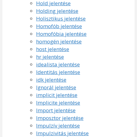
Hold jelentése
Holding jelentése
Holisztikus jelentése
Homofób jelentése
Homofóbia jelentése
homogén jelentése
host jelentése
hr jelentése
idealista jelentése
Identitás jelentése
idk jelentése
Ignorál jelentése
implicit jelentése
Implicite jelentése
Import jelentése
Imposztor jelentése
Impulzív jelentése
Impulzivitás jelentése