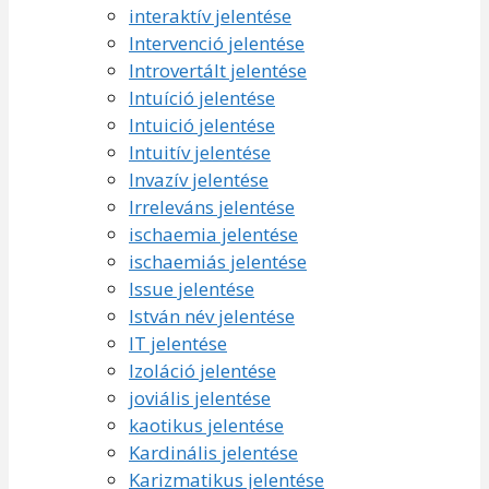
interaktív jelentése
Intervenció jelentése
Introvertált jelentése
Intuíció jelentése
Intuició jelentése
Intuitív jelentése
Invazív jelentése
Irreleváns jelentése
ischaemia jelentése
ischaemiás jelentése
Issue jelentése
István név jelentése
IT jelentése
Izoláció jelentése
joviális jelentése
kaotikus jelentése
Kardinális jelentése
Karizmatikus jelentése