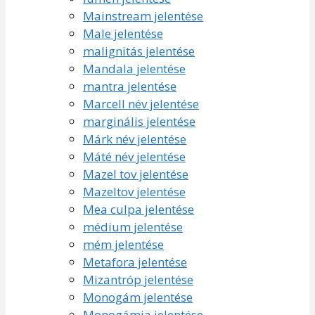
Mainstream jelentése
Male jelentése
malignitás jelentése
Mandala jelentése
mantra jelentése
Marcell név jelentése
marginális jelentése
Márk név jelentése
Máté név jelentése
Mazel tov jelentése
Mazeltov jelentése
Mea culpa jelentése
médium jelentése
mém jelentése
Metafora jelentése
Mizantróp jelentése
Monogám jelentése
Monogámia jelentése