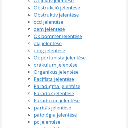
Objektív jelentése
Obstrukció jelentése
Obstruktív jelentése
ocd jelentése
oem jelentése
Ok bommer jelentése
okj jelentése
omg jelentése
Opportunista jelentése
orákulum jelentése
Organikus jelentése
Pacifista jelentése
Paradigma jelentése
Paradox jelentése
Paradoxon jelentése
paritás jelentése
patológia jelentése
pc jelentése