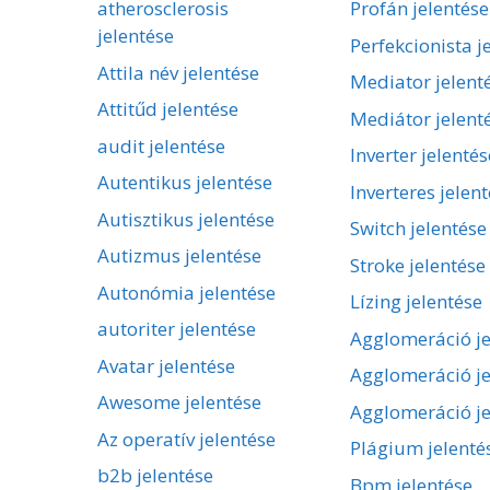
atherosclerosis
Profán jelentése
jelentése
Perfekcionista j
Attila név jelentése
Mediator jelent
Attitűd jelentése
Mediátor jelent
audit jelentése
Inverter jelentés
Autentikus jelentése
Inverteres jelen
Autisztikus jelentése
Switch jelentése
Autizmus jelentése
Stroke jelentése
Autonómia jelentése
Lízing jelentése
autoriter jelentése
Agglomeráció je
Avatar jelentése
Agglomeráció je
Awesome jelentése
Agglomeráció je
Az operatív jelentése
Plágium jelenté
b2b jelentése
Bpm jelentése