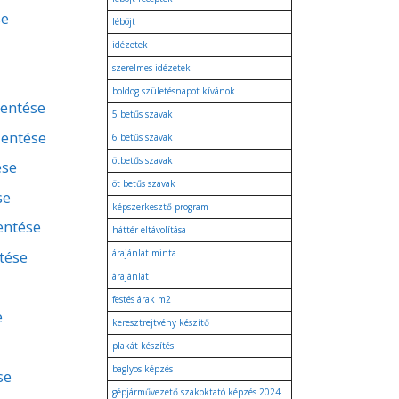
se
léböjt
idézetek
szerelmes idézetek
boldog születésnapot kívánok
lentése
5 betűs szavak
lentése
6 betűs szavak
ötbetűs szavak
ése
öt betűs szavak
se
képszerkesztő program
lentése
háttér eltávolítása
tése
árajánlat minta
árajánlat
festés árak m2
e
keresztrejtvény készítő
plakát készítés
baglyos képzés
se
gépjárművezető szakoktató képzés 2024