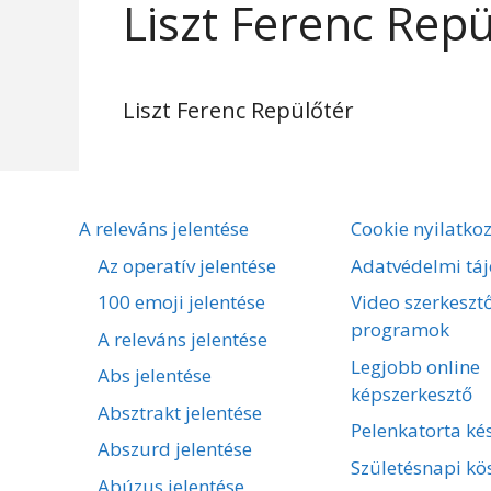
Liszt Ferenc Repü
Liszt Ferenc Repülőtér
A releváns jelentése
Cookie nyilatko
Az operatív jelentése
Adatvédelmi táj
100 emoji jelentése
Video szerkeszt
programok
A releváns jelentése
Legjobb online
Abs jelentése
képszerkesztő
Absztrakt jelentése
Pelenkatorta kés
Abszurd jelentése
Születésnapi kö
Abúzus jelentése