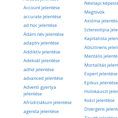
Névnapi képesl
Account jelentése
Meghívók
accurate jelentése
Axióma jelentés
ad hoc jelentése
Sztereotípia jel
Ádám név jelentése
Kapitalista jele
adaptív jelentése
Absztinens jelen
Addiktív jelentése
Mentális jelenté
Adekvát jelentése
Mortalitás jelen
adhd jelentése
Expert jelentése
advanced jelentése
Epikus jelentése
Adventi gyertya
Holokauszt jele
jelentése
Kvázi jelentése
Afrodiziákum jelentése
Divergens jelent
agenda jelentése
Tough jelentése