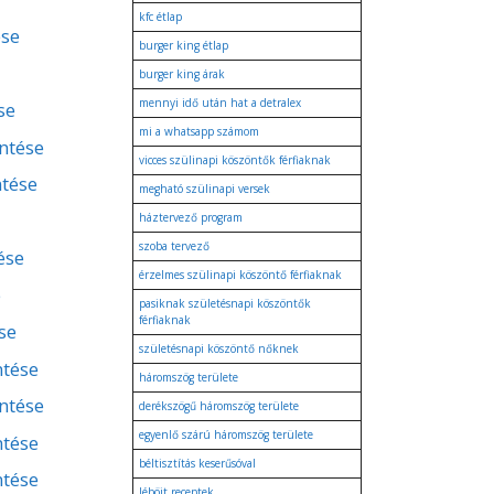
kfc étlap
ése
burger king étlap
burger king árak
mennyi idő után hat a detralex
se
mi a whatsapp számom
entése
vicces szülinapi köszöntők férfiaknak
ntése
megható szülinapi versek
háztervező program
szoba tervező
ése
érzelmes szülinapi köszöntő férfiaknak
e
pasiknak születésnapi köszöntők
férfiaknak
se
születésnapi köszöntő nőknek
ntése
háromszög területe
entése
derékszögű háromszög területe
egyenlő szárú háromszög területe
ntése
béltisztítás keserűsóval
ntése
léböjt receptek