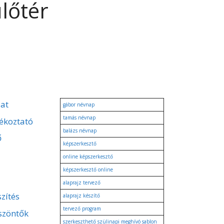
lőtér
zat
gábor névnap
tamás névnap
ékoztató
balázs névnap
ő
képszerkesztő
online képszerkesztő
képszerkesztő online
alaprajz tervező
zítés
alaprajz készítő
tervező program
szöntők
szerkeszthető szülinapi meghívó sablon