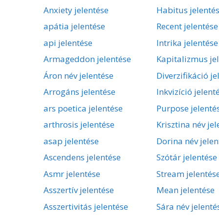
Anxiety jelentése
Habitus jelenté
apátia jelentése
Recent jelentése
api jelentése
Intrika jelentése
Armageddon jelentése
Kapitalizmus je
Áron név jelentése
Diverzifikáció je
Arrogáns jelentése
Inkvizíció jelent
ars poetica jelentése
Purpose jelenté
arthrosis jelentése
Krisztina név je
asap jelentése
Dorina név jelen
Ascendens jelentése
Szótár jelentése
Asmr jelentése
Stream jelentés
Asszertív jelentése
Mean jelentése
Asszertivitás jelentése
Sára név jelenté