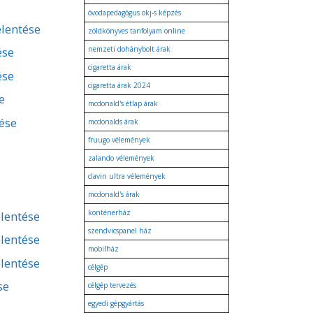
óvodapedagógus okj-s képzés
elentése
zöldkönyves tanfolyam online
ése
nemzeti dohánybolt árak
cigaretta árak
ése
cigaretta árak 2024
e
mcdonald's étlap árak
tése
mcdonalds árak
fruugo vélemények
zalando vélemények
clavin ultra vélemények
mcdonald's árak
konténerház
lentése
szendvicspanel ház
lentése
mobilház
lentése
célgép
se
célgép tervezés
egyedi gépgyártás