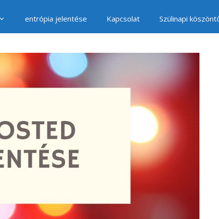
entrópia jelentése
Kapcsolat
Szülinapi köszönt