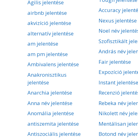
Agilis jelentése
Accuracy jelent
airbnb jelentése
Nexus jelentése
akvizíció jelentése
Noel név jelenté
alternatív jelentése
Szofisztikált jel
am jelentése
András név jele
am pm jelentése
Fair jelentése
Ambivalens jelentése
Expozíció jelent
Anakronisztikus
jelentése
Instant jelentés
Anarchia jelentése
Recenzió jelenté
Anna név jelentése
Rebeka név jele
Anomália jelentése
Nikolett név jel
antiszemita jelentése
Mentálisan jele
Antiszociális jelentése
Botond név jele