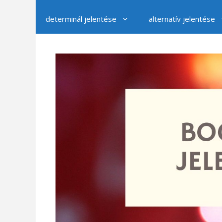
determinál jelentése
alternatív jelentése