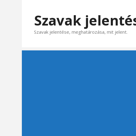
Kilépés
a
Szavak jelenté
tartalomba
Szavak jelentése, meghatározása, mit jelent.