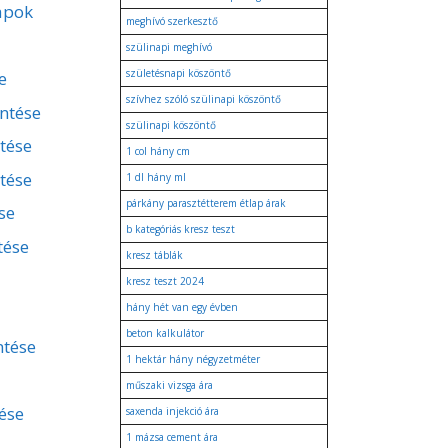
apok
meghívó szerkesztő
szülinapi meghívó
születésnapi köszöntő
e
szívhez szóló szülinapi köszöntő
entése
szülinapi köszöntő
ntése
1 col hány cm
tése
1 dl hány ml
párkány parasztétterem étlap árak
se
b kategóriás kresz teszt
tése
kresz táblák
kresz teszt 2024
hány hét van egy évben
beton kalkulátor
ntése
1 hektár hány négyzetméter
műszaki vizsga ára
ése
saxenda injekció ára
1 mázsa cement ára