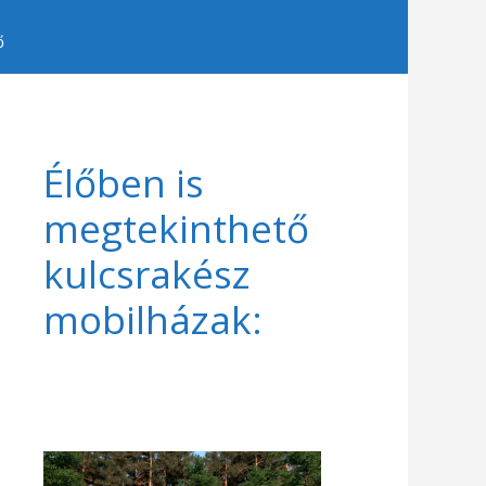
ő
Élőben is
megtekinthető
kulcsrakész
mobilházak: