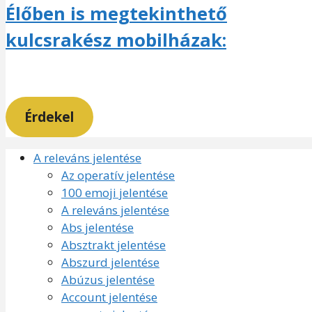
Élőben is megtekinthető
kulcsrakész mobilházak:
Érdekel
A releváns jelentése
Az operatív jelentése
100 emoji jelentése
A releváns jelentése
Abs jelentése
Absztrakt jelentése
Abszurd jelentése
Abúzus jelentése
Account jelentése