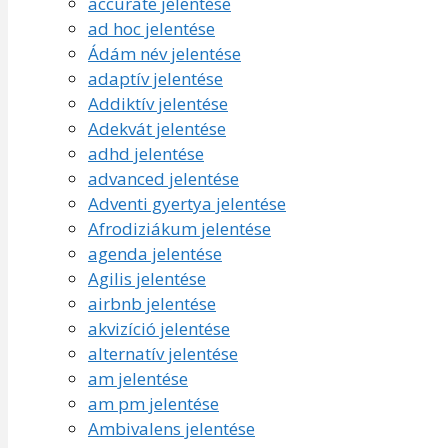
accurate jelentése
ad hoc jelentése
Ádám név jelentése
adaptív jelentése
Addiktív jelentése
Adekvát jelentése
adhd jelentése
advanced jelentése
Adventi gyertya jelentése
Afrodiziákum jelentése
agenda jelentése
Agilis jelentése
airbnb jelentése
akvizíció jelentése
alternatív jelentése
am jelentése
am pm jelentése
Ambivalens jelentése