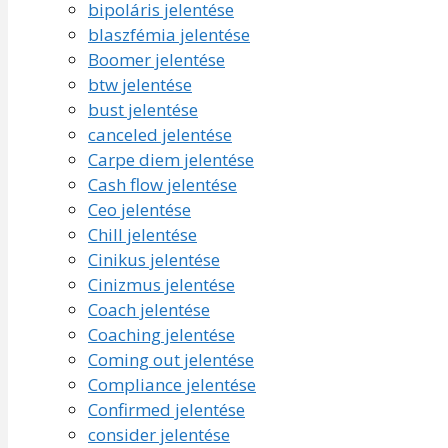
bipoláris jelentése
blaszfémia jelentése
Boomer jelentése
btw jelentése
bust jelentése
canceled jelentése
Carpe diem jelentése
Cash flow jelentése
Ceo jelentése
Chill jelentése
Cinikus jelentése
Cinizmus jelentése
Coach jelentése
Coaching jelentése
Coming out jelentése
Compliance jelentése
Confirmed jelentése
consider jelentése