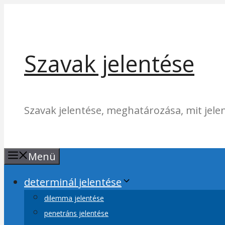
Kilépés
a
tartalomba
Szavak jelentése
Szavak jelentése, meghatározása, mit jelen
Menü
determinál jelentése
dilemma jelentése
penetráns jelentése