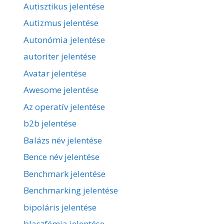
Autisztikus jelentése
Autizmus jelentése
Autonómia jelentése
autoriter jelentése
Avatar jelentése
Awesome jelentése
Az operatív jelentése
b2b jelentése
Balázs név jelentése
Bence név jelentése
Benchmark jelentése
Benchmarking jelentése
bipoláris jelentése
blaszfémia jelentése