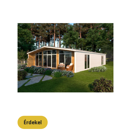
Érdekel