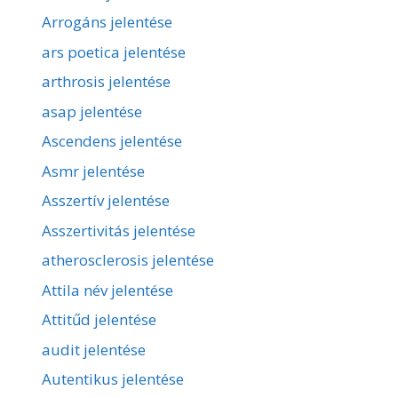
Arrogáns jelentése
ars poetica jelentése
arthrosis jelentése
asap jelentése
Ascendens jelentése
Asmr jelentése
Asszertív jelentése
Asszertivitás jelentése
atherosclerosis jelentése
Attila név jelentése
Attitűd jelentése
audit jelentése
Autentikus jelentése