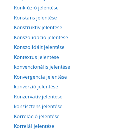
Konklúzió jelentése
Konstans jelentése
Konstruktív jelentése
Konszolidáció jelentése
Konszolidált jelentése
Kontextus jelentése
konvencionális jelentése
Konvergencia jelentése
konverzió jelentése
Konzervatív jelentése
konzisztens jelentése
Korreláció jelentése
Korrelál jelentése