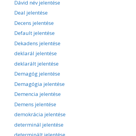
Dávid név jelentése
Deal jelentése
Decens jelentése
Default jelentése
Dekadens jelentése
deklarál jelentése
deklarált jelentése
Demagóg jelentése
Demagógia jelentése
Demencia jelentése
Demens jelentése
demokrácia jelentése
determinál jelentése
determinált jelentése