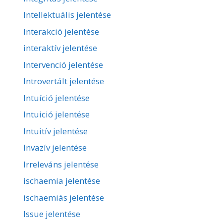
Intellektuális jelentése
Interakció jelentése
interaktív jelentése
Intervenció jelentése
Introvertált jelentése
Intuíció jelentése
Intuició jelentése
Intuitív jelentése
Invazív jelentése
Irreleváns jelentése
ischaemia jelentése
ischaemiás jelentése
Issue jelentése