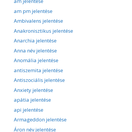
am jelentése
am pm jelentése
Ambivalens jelentése
Anakronisztikus jelentése
Anarchia jelentése
Anna név jelentése
Anomália jelentése
antiszemita jelentése
Antiszociális jelentése
Anxiety jelentése
apátia jelentése
api jelentése
Armageddon jelentése
Áron név jelentése