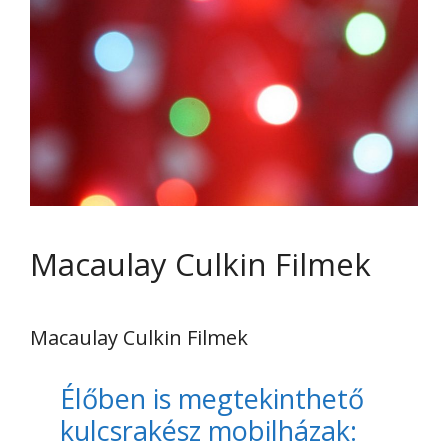
Macaulay Culkin Filmek
Macaulay Culkin Filmek
Élőben is megtekinthető
kulcsrakész mobilházak: