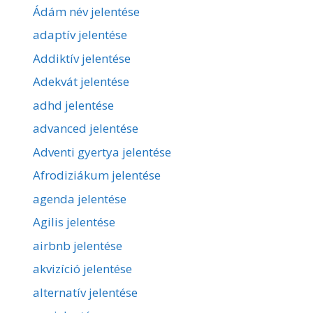
Ádám név jelentése
adaptív jelentése
Addiktív jelentése
Adekvát jelentése
adhd jelentése
advanced jelentése
Adventi gyertya jelentése
Afrodiziákum jelentése
agenda jelentése
Agilis jelentése
airbnb jelentése
akvizíció jelentése
alternatív jelentése