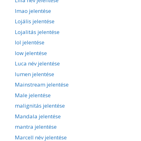
Lilla név jelentése
lmao jelentése
Lojális jelentése
Lojalitás jelentése
lol jelentése
low jelentése
Luca név jelentése
lumen jelentése
Mainstream jelentése
Male jelentése
malignitás jelentése
Mandala jelentése
mantra jelentése
Marcell név jelentése