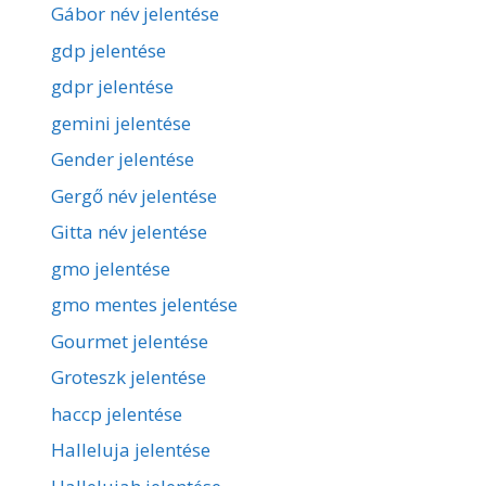
Gábor név jelentése
gdp jelentése
gdpr jelentése
gemini jelentése
Gender jelentése
Gergő név jelentése
Gitta név jelentése
gmo jelentése
gmo mentes jelentése
Gourmet jelentése
Groteszk jelentése
haccp jelentése
Halleluja jelentése