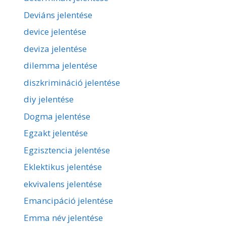
Deviáns jelentése
device jelentése
deviza jelentése
dilemma jelentése
diszkrimináció jelentése
diy jelentése
Dogma jelentése
Egzakt jelentése
Egzisztencia jelentése
Eklektikus jelentése
ekvivalens jelentése
Emancipáció jelentése
Emma név jelentése