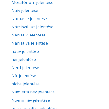
Moratórium jelentése
Naív jelentése
Namaste jelentése
Nárcisztikus jelentése
Narratív jelentése
Narratíva jelentése
natív jelentése
ner jelentése
Nerd jelentése
Nfc jelentése
niche jelentése
Nikoletta név jelentése
Noémi név jelentése
non plus ultra jelentése