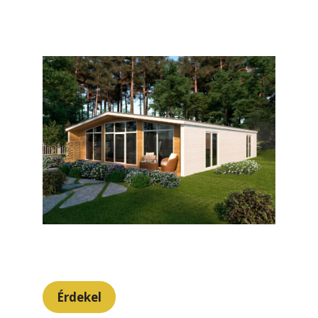
Érdekel