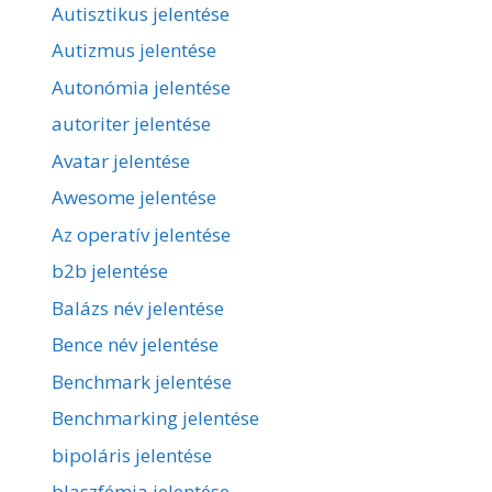
Autisztikus jelentése
Autizmus jelentése
Autonómia jelentése
autoriter jelentése
Avatar jelentése
Awesome jelentése
Az operatív jelentése
b2b jelentése
Balázs név jelentése
Bence név jelentése
Benchmark jelentése
Benchmarking jelentése
bipoláris jelentése
blaszfémia jelentése