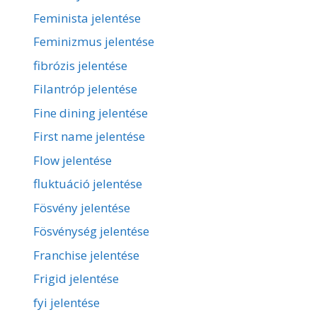
Feminista jelentése
Feminizmus jelentése
fibrózis jelentése
Filantróp jelentése
Fine dining jelentése
First name jelentése
Flow jelentése
fluktuáció jelentése
Fösvény jelentése
Fösvénység jelentése
Franchise jelentése
Frigid jelentése
fyi jelentése