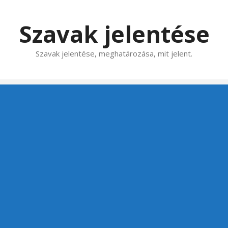
Kilépés
a
Szavak jelentése
tartalomba
Szavak jelentése, meghatározása, mit jelent.