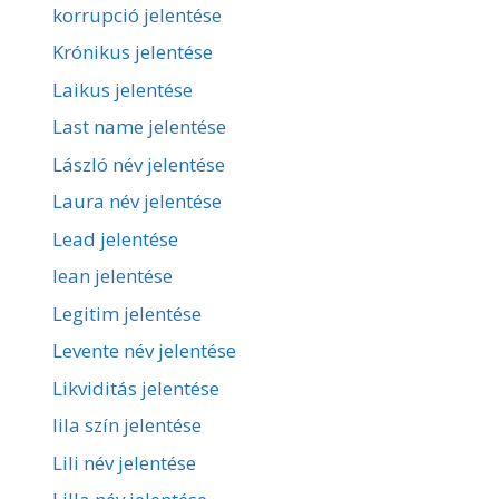
korrupció jelentése
Krónikus jelentése
Laikus jelentése
Last name jelentése
László név jelentése
Laura név jelentése
Lead jelentése
lean jelentése
Legitim jelentése
Levente név jelentése
Likviditás jelentése
lila szín jelentése
Lili név jelentése