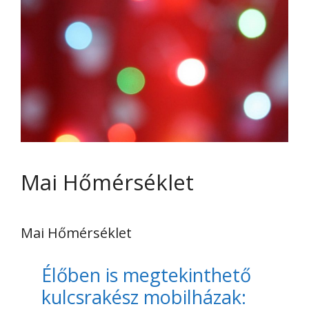
Mai Hőmérséklet
Mai Hőmérséklet
Élőben is megtekinthető
kulcsrakész mobilházak: