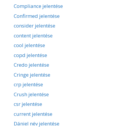
Compliance jelentése
Confirmed jelentése
consider jelentése
content jelentése
cool jelentése
copd jelentése
Credo jelentése
Cringe jelentése
crp jelentése
Crush jelentése
csr jelentése
current jelentése
Dániel név jelentése