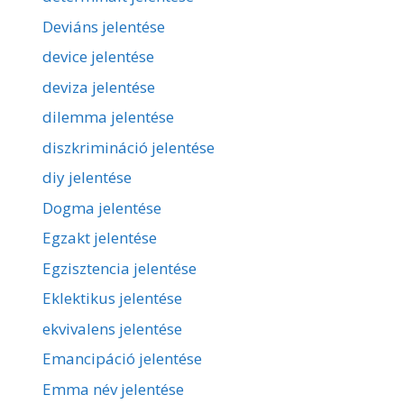
Deviáns jelentése
device jelentése
deviza jelentése
dilemma jelentése
diszkrimináció jelentése
diy jelentése
Dogma jelentése
Egzakt jelentése
Egzisztencia jelentése
Eklektikus jelentése
ekvivalens jelentése
Emancipáció jelentése
Emma név jelentése