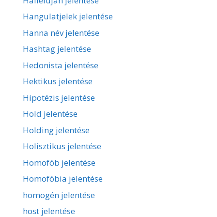
Hallelujah jelentése
Hangulatjelek jelentése
Hanna név jelentése
Hashtag jelentése
Hedonista jelentése
Hektikus jelentése
Hipotézis jelentése
Hold jelentése
Holding jelentése
Holisztikus jelentése
Homofób jelentése
Homofóbia jelentése
homogén jelentése
host jelentése