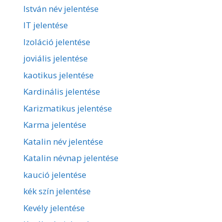
István név jelentése
IT jelentése
Izoláció jelentése
joviális jelentése
kaotikus jelentése
Kardinális jelentése
Karizmatikus jelentése
Karma jelentése
Katalin név jelentése
Katalin névnap jelentése
kaució jelentése
kék szín jelentése
Kevély jelentése