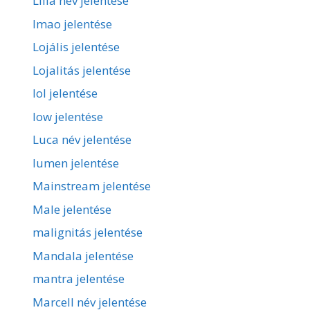
Lilla név jelentése
lmao jelentése
Lojális jelentése
Lojalitás jelentése
lol jelentése
low jelentése
Luca név jelentése
lumen jelentése
Mainstream jelentése
Male jelentése
malignitás jelentése
Mandala jelentése
mantra jelentése
Marcell név jelentése