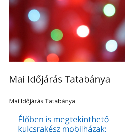
Mai Időjárás Tatabánya
Mai Időjárás Tatabánya
Élőben is megtekinthető
kulcsrakész mobilházak: