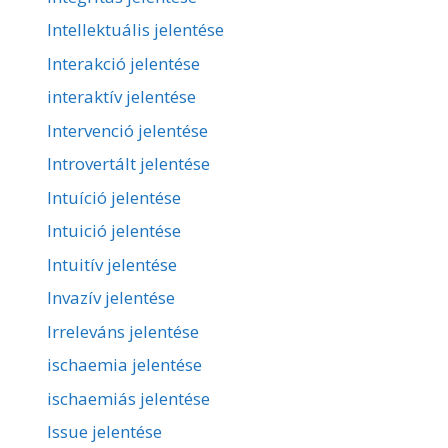
Intellektuális jelentése
Interakció jelentése
interaktív jelentése
Intervenció jelentése
Introvertált jelentése
Intuíció jelentése
Intuició jelentése
Intuitív jelentése
Invazív jelentése
Irreleváns jelentése
ischaemia jelentése
ischaemiás jelentése
Issue jelentése