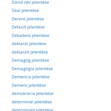
Dávid név jelentése
Deal jelentése
Decens jelentése
Default jelentése
Dekadens jelentése
deklarál jelentése
deklarált jelentése
Demagóg jelentése
Demagógia jelentése
Demencia jelentése
Demens jelentése
demokrácia jelentése
determinál jelentése
determinált jelentése