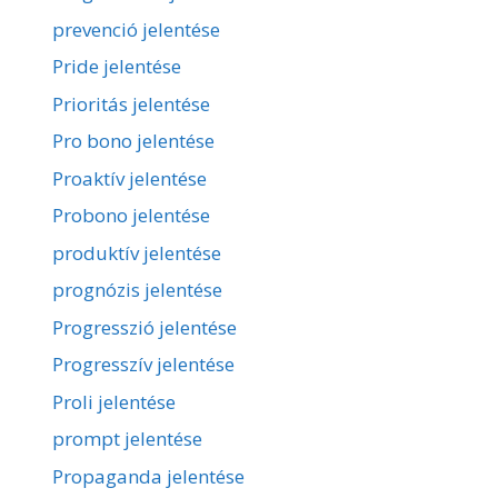
prevenció jelentése
Pride jelentése
Prioritás jelentése
Pro bono jelentése
Proaktív jelentése
Probono jelentése
produktív jelentése
prognózis jelentése
Progresszió jelentése
Progresszív jelentése
Proli jelentése
prompt jelentése
Propaganda jelentése