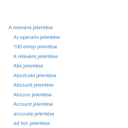
A releváns jelentése
Az operatív jelentése
100 emoji jelentése
A releváns jelentése
Abs jelentése
Absztrakt jelentése
Abszurd jelentése
Abúzus jelentése
Account jelentése
accurate jelentése
ad hoc jelentése