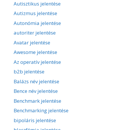
Autisztikus jelentése
Autizmus jelentése
Autonómia jelentése
autoriter jelentése
Avatar jelentése
Awesome jelentése
Az operatív jelentése
b2b jelentése
Balázs név jelentése
Bence név jelentése
Benchmark jelentése
Benchmarking jelentése
bipoláris jelentése
blaszfémia jelentése