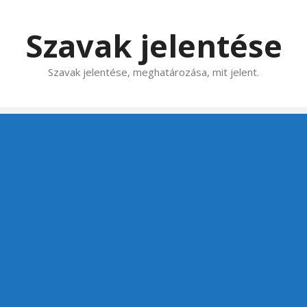
Kilépés
a
Szavak jelentése
tartalomba
Szavak jelentése, meghatározása, mit jelent.