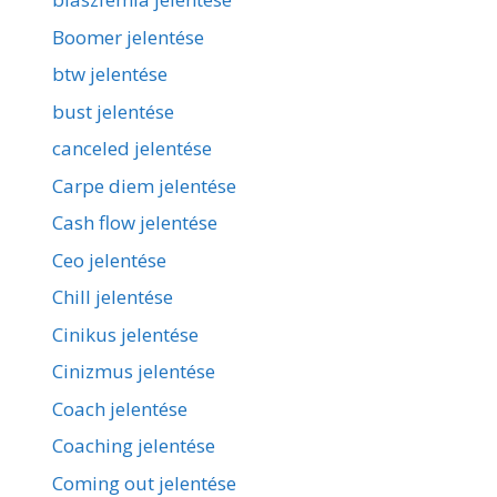
Boomer jelentése
btw jelentése
bust jelentése
canceled jelentése
Carpe diem jelentése
Cash flow jelentése
Ceo jelentése
Chill jelentése
Cinikus jelentése
Cinizmus jelentése
Coach jelentése
Coaching jelentése
Coming out jelentése