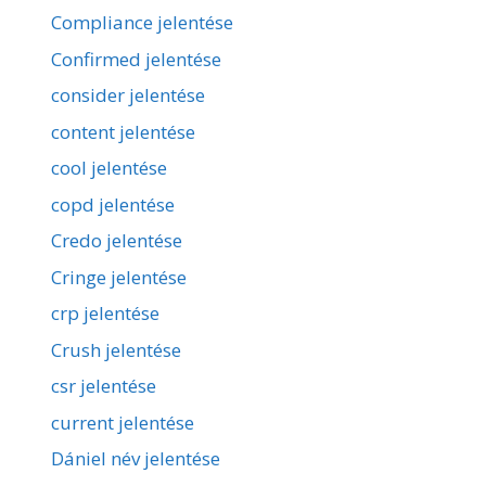
Compliance jelentése
Confirmed jelentése
consider jelentése
content jelentése
cool jelentése
copd jelentése
Credo jelentése
Cringe jelentése
crp jelentése
Crush jelentése
csr jelentése
current jelentése
Dániel név jelentése