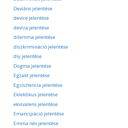
Deviáns jelentése
device jelentése
deviza jelentése
dilemma jelentése
diszkrimináció jelentése
diy jelentése
Dogma jelentése
Egzakt jelentése
Egzisztencia jelentése
Eklektikus jelentése
ekvivalens jelentése
Emancipáció jelentése
Emma név jelentése