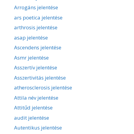
Arrogáns jelentése
ars poetica jelentése
arthrosis jelentése
asap jelentése
Ascendens jelentése
Asmr jelentése
Asszertív jelentése
Asszertivitás jelentése
atherosclerosis jelentése
Attila név jelentése
Attitűd jelentése
audit jelentése
Autentikus jelentése