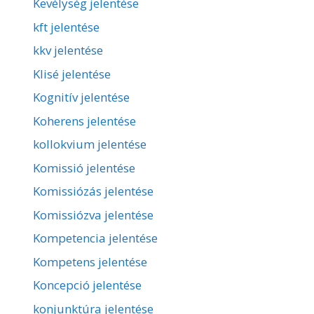
Kevélység jelentése
kft jelentése
kkv jelentése
Klisé jelentése
Kognitív jelentése
Koherens jelentése
kollokvium jelentése
Komissió jelentése
Komissiózás jelentése
Komissiózva jelentése
Kompetencia jelentése
Kompetens jelentése
Koncepció jelentése
konjunktúra jelentése