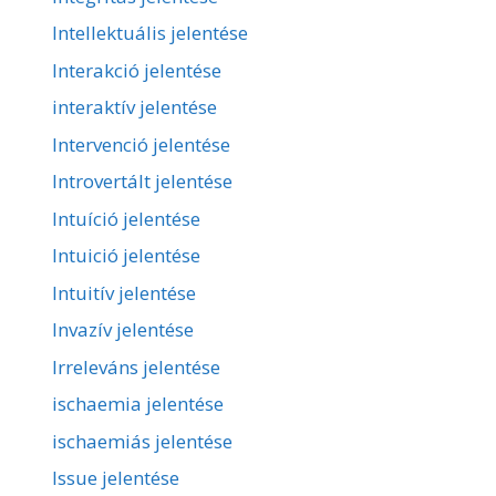
Intellektuális jelentése
Interakció jelentése
interaktív jelentése
Intervenció jelentése
Introvertált jelentése
Intuíció jelentése
Intuició jelentése
Intuitív jelentése
Invazív jelentése
Irreleváns jelentése
ischaemia jelentése
ischaemiás jelentése
Issue jelentése