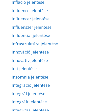
Infláció jelentése
Influence jelentése
Influencer jelentése
Influenszer jelentése
Influential jelentése
Infrastruktúra jelentése
Innováció jelentése
Innovatív jelentése
Inri jelentése
Insomnia jelentése
Integráció jelentése
Integrál jelentése
Integrált jelentése
Integritás jelentése