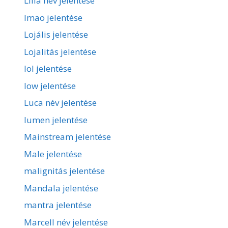
Lilla név jelentése
lmao jelentése
Lojális jelentése
Lojalitás jelentése
lol jelentése
low jelentése
Luca név jelentése
lumen jelentése
Mainstream jelentése
Male jelentése
malignitás jelentése
Mandala jelentése
mantra jelentése
Marcell név jelentése