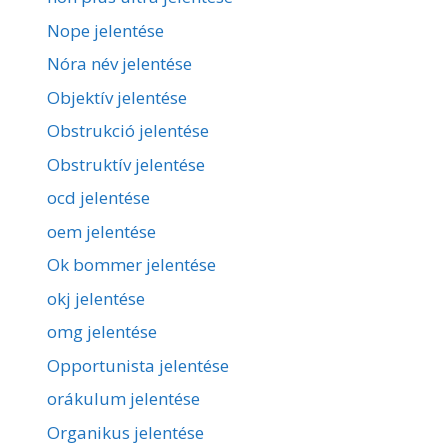
Nope jelentése
Nóra név jelentése
Objektív jelentése
Obstrukció jelentése
Obstruktív jelentése
ocd jelentése
oem jelentése
Ok bommer jelentése
okj jelentése
omg jelentése
Opportunista jelentése
orákulum jelentése
Organikus jelentése