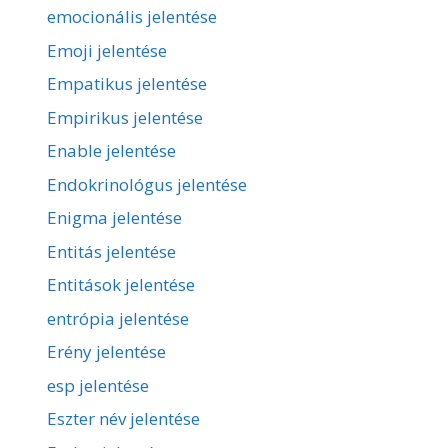
emocionális jelentése
Emoji jelentése
Empatikus jelentése
Empirikus jelentése
Enable jelentése
Endokrinológus jelentése
Enigma jelentése
Entitás jelentése
Entitások jelentése
entrópia jelentése
Erény jelentése
esp jelentése
Eszter név jelentése