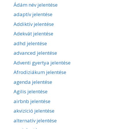
Ádám név jelentése
adaptív jelentése
Addiktív jelentése
Adekvát jelentése
adhd jelentése
advanced jelentése
Adventi gyertya jelentése
Afrodiziákum jelentése
agenda jelentése
Agilis jelentése
airbnb jelentése
akvizíció jelentése
alternatív jelentése