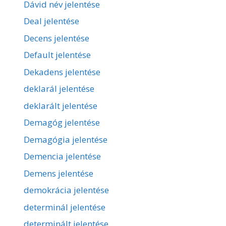
Dávid név jelentése
Deal jelentése
Decens jelentése
Default jelentése
Dekadens jelentése
deklarál jelentése
deklarált jelentése
Demagóg jelentése
Demagógia jelentése
Demencia jelentése
Demens jelentése
demokrácia jelentése
determinál jelentése
determinált jelentése