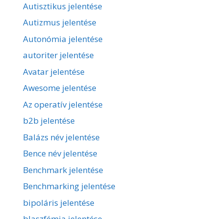
Autisztikus jelentése
Autizmus jelentése
Autonómia jelentése
autoriter jelentése
Avatar jelentése
Awesome jelentése
Az operatív jelentése
b2b jelentése
Balázs név jelentése
Bence név jelentése
Benchmark jelentése
Benchmarking jelentése
bipoláris jelentése
blaszfémia jelentése