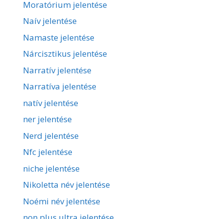
Moratórium jelentése
Naív jelentése
Namaste jelentése
Nárcisztikus jelentése
Narratív jelentése
Narratíva jelentése
natív jelentése
ner jelentése
Nerd jelentése
Nfc jelentése
niche jelentése
Nikoletta név jelentése
Noémi név jelentése
non plus ultra jelentése