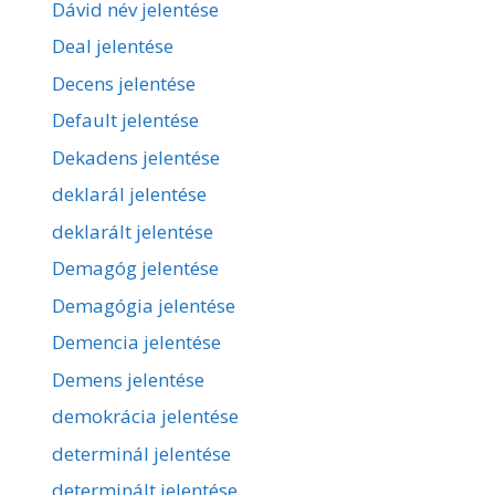
Dávid név jelentése
Deal jelentése
Decens jelentése
Default jelentése
Dekadens jelentése
deklarál jelentése
deklarált jelentése
Demagóg jelentése
Demagógia jelentése
Demencia jelentése
Demens jelentése
demokrácia jelentése
determinál jelentése
determinált jelentése