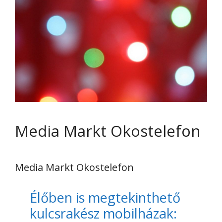
Media Markt Okostelefon
Media Markt Okostelefon
Élőben is megtekinthető
kulcsrakész mobilházak: