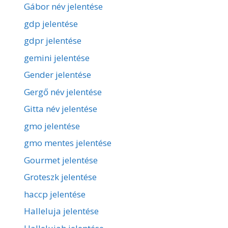
Gábor név jelentése
gdp jelentése
gdpr jelentése
gemini jelentése
Gender jelentése
Gergő név jelentése
Gitta név jelentése
gmo jelentése
gmo mentes jelentése
Gourmet jelentése
Groteszk jelentése
haccp jelentése
Halleluja jelentése