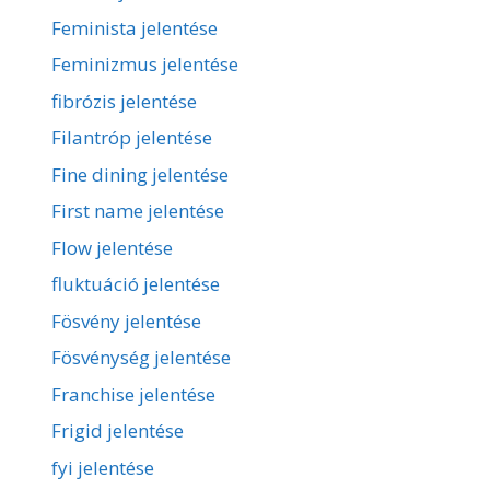
Feminista jelentése
Feminizmus jelentése
fibrózis jelentése
Filantróp jelentése
Fine dining jelentése
First name jelentése
Flow jelentése
fluktuáció jelentése
Fösvény jelentése
Fösvénység jelentése
Franchise jelentése
Frigid jelentése
fyi jelentése