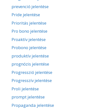
prevenció jelentése
Pride jelentése
Prioritás jelentése
Pro bono jelentése
Proaktív jelentése
Probono jelentése
produktív jelentése
prognózis jelentése
Progresszió jelentése
Progresszív jelentése
Proli jelentése
prompt jelentése
Propaganda jelentése