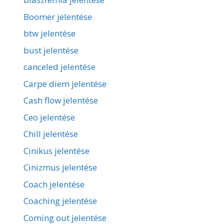
Boomer jelentése
btw jelentése
bust jelentése
canceled jelentése
Carpe diem jelentése
Cash flow jelentése
Ceo jelentése
Chill jelentése
Cinikus jelentése
Cinizmus jelentése
Coach jelentése
Coaching jelentése
Coming out jelentése