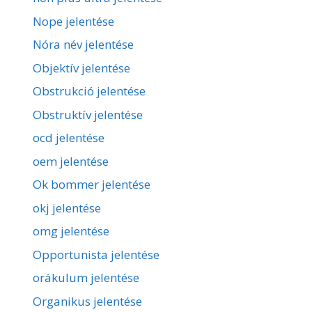
Nope jelentése
Nóra név jelentése
Objektív jelentése
Obstrukció jelentése
Obstruktív jelentése
ocd jelentése
oem jelentése
Ok bommer jelentése
okj jelentése
omg jelentése
Opportunista jelentése
orákulum jelentése
Organikus jelentése