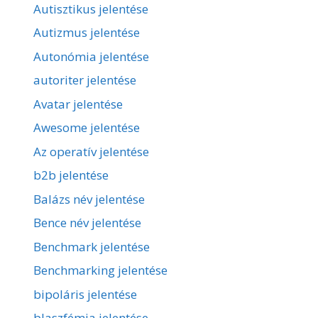
Autisztikus jelentése
Autizmus jelentése
Autonómia jelentése
autoriter jelentése
Avatar jelentése
Awesome jelentése
Az operatív jelentése
b2b jelentése
Balázs név jelentése
Bence név jelentése
Benchmark jelentése
Benchmarking jelentése
bipoláris jelentése
blaszfémia jelentése