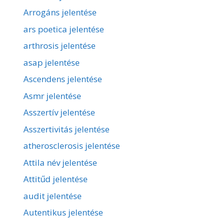
Arrogáns jelentése
ars poetica jelentése
arthrosis jelentése
asap jelentése
Ascendens jelentése
Asmr jelentése
Asszertív jelentése
Asszertivitás jelentése
atherosclerosis jelentése
Attila név jelentése
Attitűd jelentése
audit jelentése
Autentikus jelentése