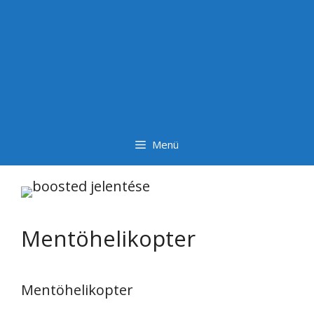
Menü
Mentöhelikopter
Mentöhelikopter