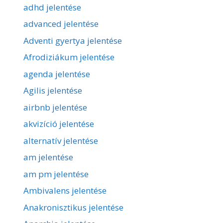
adhd jelentése
advanced jelentése
Adventi gyertya jelentése
Afrodiziákum jelentése
agenda jelentése
Agilis jelentése
airbnb jelentése
akvizíció jelentése
alternatív jelentése
am jelentése
am pm jelentése
Ambivalens jelentése
Anakronisztikus jelentése