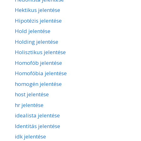
Hektikus jelentése
Hipotézis jelentése
Hold jelentése
Holding jelentése
Holisztikus jelentése
Homofób jelentése
Homofóbia jelentése
homogén jelentése
host jelentése
hr jelentése
idealista jelentése
Identitás jelentése
idk jelentése