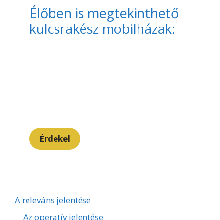
Élőben is megtekinthető
kulcsrakész mobilházak:
Érdekel
A releváns jelentése
Az operatív jelentése