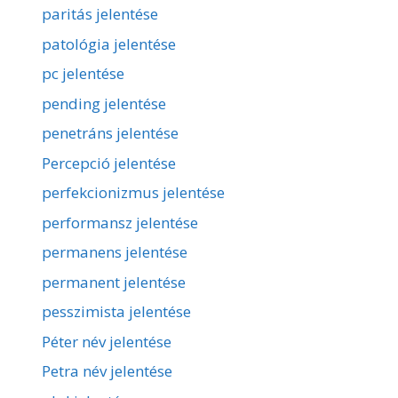
paritás jelentése
patológia jelentése
pc jelentése
pending jelentése
penetráns jelentése
Percepció jelentése
perfekcionizmus jelentése
performansz jelentése
permanens jelentése
permanent jelentése
pesszimista jelentése
Péter név jelentése
Petra név jelentése