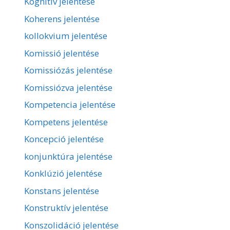
Kognitív jelentése
Koherens jelentése
kollokvium jelentése
Komissió jelentése
Komissiózás jelentése
Komissiózva jelentése
Kompetencia jelentése
Kompetens jelentése
Koncepció jelentése
konjunktúra jelentése
Konklúzió jelentése
Konstans jelentése
Konstruktív jelentése
Konszolidáció jelentése