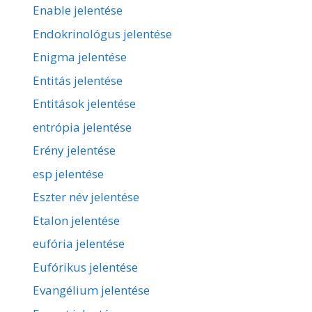
Enable jelentése
Endokrinológus jelentése
Enigma jelentése
Entitás jelentése
Entitások jelentése
entrópia jelentése
Erény jelentése
esp jelentése
Eszter név jelentése
Etalon jelentése
eufória jelentése
Eufórikus jelentése
Evangélium jelentése