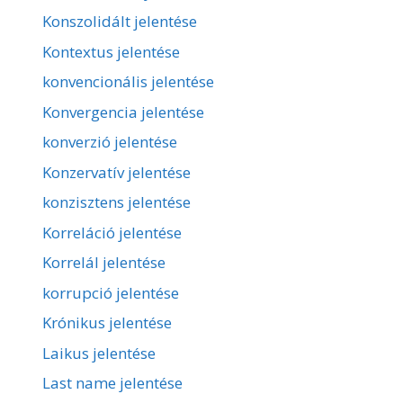
Konszolidált jelentése
Kontextus jelentése
konvencionális jelentése
Konvergencia jelentése
konverzió jelentése
Konzervatív jelentése
konzisztens jelentése
Korreláció jelentése
Korrelál jelentése
korrupció jelentése
Krónikus jelentése
Laikus jelentése
Last name jelentése