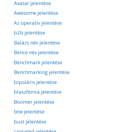
Avatar jelentése
Awesome jelentése
Az operatív jelentése
b2b jelentése
Balázs név jelentése
Bence név jelentése
Benchmark jelentése
Benchmarking jelentése
bipoláris jelentése
blaszfémia jelentése
Boomer jelentése
btw jelentése
bust jelentése
canceled jelentése