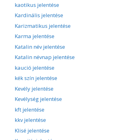
kaotikus jelentése
Kardinális jelentése
Karizmatikus jelentése
Karma jelentése
Katalin név jelentése
Katalin névnap jelentése
kaució jelentése
kék szín jelentése
Kevély jelentése
Kevélység jelentése
kft jelentése
kkv jelentése
Klisé jelentése