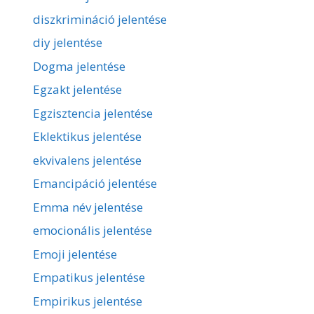
diszkrimináció jelentése
diy jelentése
Dogma jelentése
Egzakt jelentése
Egzisztencia jelentése
Eklektikus jelentése
ekvivalens jelentése
Emancipáció jelentése
Emma név jelentése
emocionális jelentése
Emoji jelentése
Empatikus jelentése
Empirikus jelentése