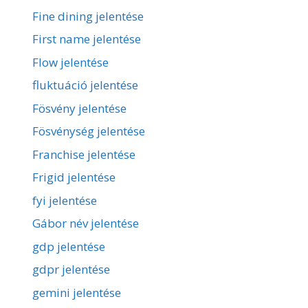
Fine dining jelentése
First name jelentése
Flow jelentése
fluktuáció jelentése
Fösvény jelentése
Fösvénység jelentése
Franchise jelentése
Frigid jelentése
fyi jelentése
Gábor név jelentése
gdp jelentése
gdpr jelentése
gemini jelentése