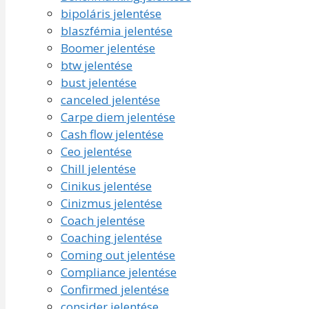
bipoláris jelentése
blaszfémia jelentése
Boomer jelentése
btw jelentése
bust jelentése
canceled jelentése
Carpe diem jelentése
Cash flow jelentése
Ceo jelentése
Chill jelentése
Cinikus jelentése
Cinizmus jelentése
Coach jelentése
Coaching jelentése
Coming out jelentése
Compliance jelentése
Confirmed jelentése
consider jelentése