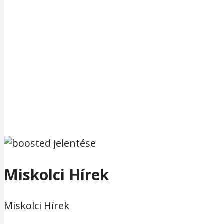
Miskolci Hírek
Miskolci Hírek