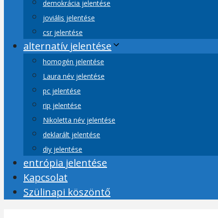
demokrácia jelentése
joviális jelentése
csr jelentése
alternatív jelentése
homogén jelentése
Laura név jelentése
pc jelentése
rip jelentése
Nikoletta név jelentése
deklarált jelentése
diy jelentése
entrópia jelentése
Kapcsolat
Szülinapi köszöntő