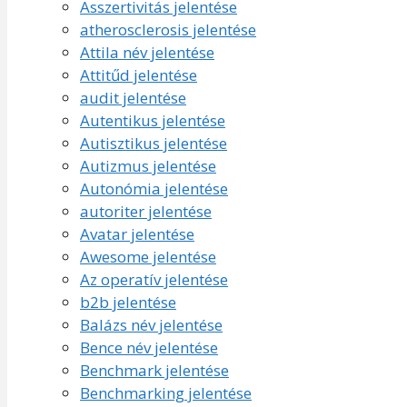
Asszertivitás jelentése
atherosclerosis jelentése
Attila név jelentése
Attitűd jelentése
audit jelentése
Autentikus jelentése
Autisztikus jelentése
Autizmus jelentése
Autonómia jelentése
autoriter jelentése
Avatar jelentése
Awesome jelentése
Az operatív jelentése
b2b jelentése
Balázs név jelentése
Bence név jelentése
Benchmark jelentése
Benchmarking jelentése