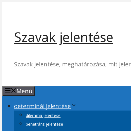
Kilépés
a
tartalomba
Szavak jelentése
Szavak jelentése, meghatározása, mit jelen
Menü
determinál jelentése
dilemma jelentése
penetráns jelentése