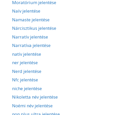
Moratórium jelentése
Naív jelentése
Namaste jelentése
Nárcisztikus jelentése
Narratív jelentése
Narratíva jelentése
natív jelentése
ner jelentése
Nerd jelentése
Nfc jelentése
niche jelentése
Nikoletta név jelentése
Noémi név jelentése
non plus ultra jelentése