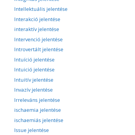
Intellektuális jelentése
Interakció jelentése
interaktív jelentése
Intervenció jelentése
Introvertált jelentése
Intuíció jelentése
Intuició jelentése
Intuitív jelentése
Invazív jelentése
Irreleváns jelentése
ischaemia jelentése
ischaemiás jelentése
Issue jelentése