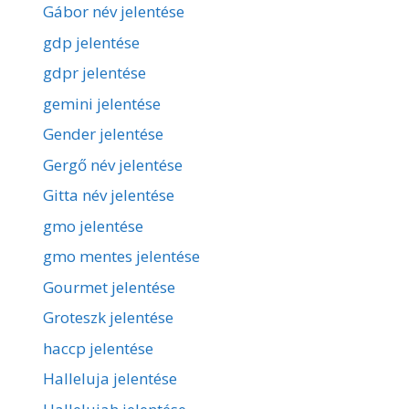
Gábor név jelentése
gdp jelentése
gdpr jelentése
gemini jelentése
Gender jelentése
Gergő név jelentése
Gitta név jelentése
gmo jelentése
gmo mentes jelentése
Gourmet jelentése
Groteszk jelentése
haccp jelentése
Halleluja jelentése