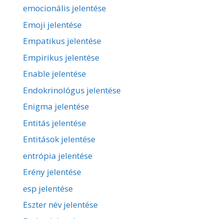
emocionális jelentése
Emoji jelentése
Empatikus jelentése
Empirikus jelentése
Enable jelentése
Endokrinológus jelentése
Enigma jelentése
Entitás jelentése
Entitások jelentése
entrópia jelentése
Erény jelentése
esp jelentése
Eszter név jelentése