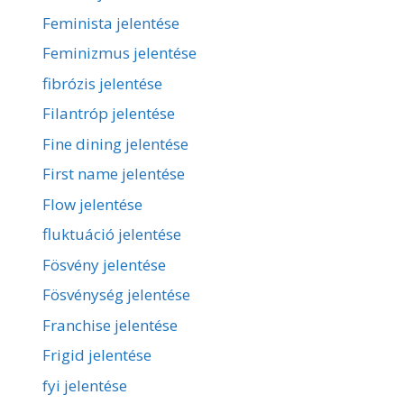
Feminista jelentése
Feminizmus jelentése
fibrózis jelentése
Filantróp jelentése
Fine dining jelentése
First name jelentése
Flow jelentése
fluktuáció jelentése
Fösvény jelentése
Fösvénység jelentése
Franchise jelentése
Frigid jelentése
fyi jelentése