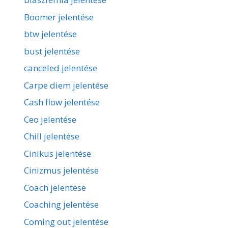
Boomer jelentése
btw jelentése
bust jelentése
canceled jelentése
Carpe diem jelentése
Cash flow jelentése
Ceo jelentése
Chill jelentése
Cinikus jelentése
Cinizmus jelentése
Coach jelentése
Coaching jelentése
Coming out jelentése