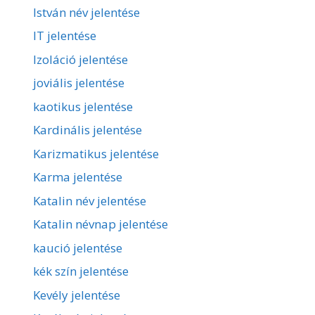
István név jelentése
IT jelentése
Izoláció jelentése
joviális jelentése
kaotikus jelentése
Kardinális jelentése
Karizmatikus jelentése
Karma jelentése
Katalin név jelentése
Katalin névnap jelentése
kaució jelentése
kék szín jelentése
Kevély jelentése