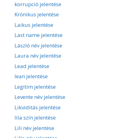
korrupció jelentése
Krónikus jelentése
Laikus jelentése
Last name jelentése
László név jelentése
Laura név jelentése
Lead jelentése
lean jelentése
Legitim jelentése
Levente név jelentése
Likviditás jelentése
lila szín jelentése
Lili név jelentése