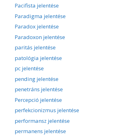
Pacifista jelentése
Paradigma jelentése
Paradox jelentése
Paradoxon jelentése
paritás jelentése
patológia jelentése
pc jelentése
pending jelentése
penetráns jelentése
Percepció jelentése
perfekcionizmus jelentése
performansz jelentése
permanens jelentése