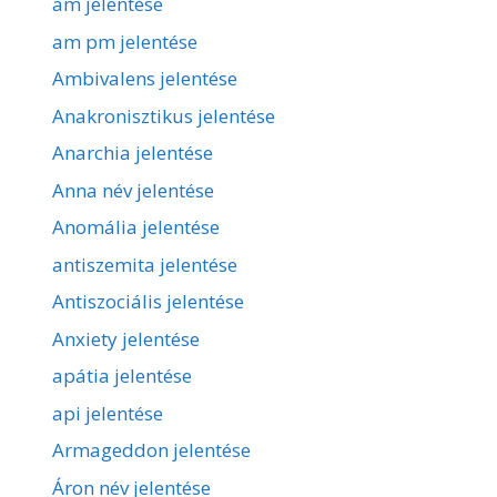
am jelentése
am pm jelentése
Ambivalens jelentése
Anakronisztikus jelentése
Anarchia jelentése
Anna név jelentése
Anomália jelentése
antiszemita jelentése
Antiszociális jelentése
Anxiety jelentése
apátia jelentése
api jelentése
Armageddon jelentése
Áron név jelentése