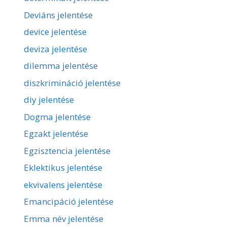
Deviáns jelentése
device jelentése
deviza jelentése
dilemma jelentése
diszkrimináció jelentése
diy jelentése
Dogma jelentése
Egzakt jelentése
Egzisztencia jelentése
Eklektikus jelentése
ekvivalens jelentése
Emancipáció jelentése
Emma név jelentése