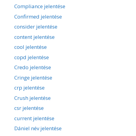
Compliance jelentése
Confirmed jelentése
consider jelentése
content jelentése
cool jelentése
copd jelentése
Credo jelentése
Cringe jelentése
crp jelentése
Crush jelentése
csr jelentése
current jelentése
Dániel név jelentése