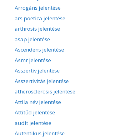
Arrogáns jelentése
ars poetica jelentése
arthrosis jelentése
asap jelentése
Ascendens jelentése
Asmr jelentése
Asszertív jelentése
Asszertivitás jelentése
atherosclerosis jelentése
Attila név jelentése
Attitűd jelentése
audit jelentése
Autentikus jelentése