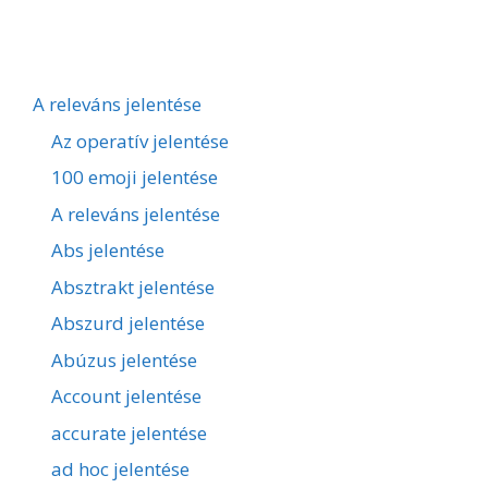
A releváns jelentése
Az operatív jelentése
100 emoji jelentése
A releváns jelentése
Abs jelentése
Absztrakt jelentése
Abszurd jelentése
Abúzus jelentése
Account jelentése
accurate jelentése
ad hoc jelentése