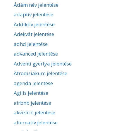
Ádám név jelentése
adaptív jelentése
Addiktív jelentése
Adekvát jelentése
adhd jelentése
advanced jelentése
Adventi gyertya jelentése
Afrodiziákum jelentése
agenda jelentése
Agilis jelentése
airbnb jelentése
akvizíció jelentése
alternatív jelentése