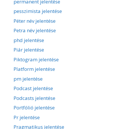
permanent jelentése
pesszimista jelentése
Péter név jelentése
Petra név jelentése
phd jelentése
Piár jelentése
Piktogram jelentése
Platform jelentése
pm jelentése
Podcast jelentése
Podcasts jelentése
Portfólió jelentése
Pr jelentése
Pragmatikus jelentése