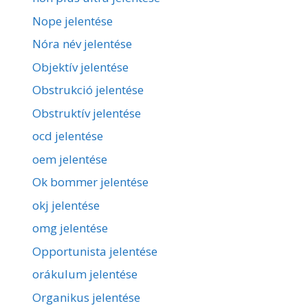
Nope jelentése
Nóra név jelentése
Objektív jelentése
Obstrukció jelentése
Obstruktív jelentése
ocd jelentése
oem jelentése
Ok bommer jelentése
okj jelentése
omg jelentése
Opportunista jelentése
orákulum jelentése
Organikus jelentése