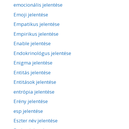
emocionális jelentése
Emoji jelentése
Empatikus jelentése
Empirikus jelentése
Enable jelentése
Endokrinológus jelentése
Enigma jelentése
Entitás jelentése
Entitások jelentése
entrópia jelentése
Erény jelentése
esp jelentése
Eszter név jelentése