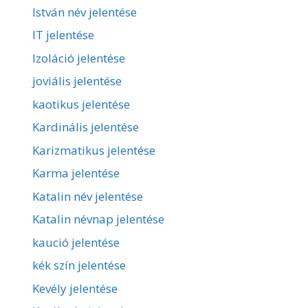
István név jelentése
IT jelentése
Izoláció jelentése
joviális jelentése
kaotikus jelentése
Kardinális jelentése
Karizmatikus jelentése
Karma jelentése
Katalin név jelentése
Katalin névnap jelentése
kaució jelentése
kék szín jelentése
Kevély jelentése