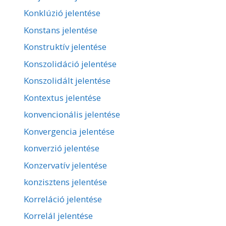
Konklúzió jelentése
Konstans jelentése
Konstruktív jelentése
Konszolidáció jelentése
Konszolidált jelentése
Kontextus jelentése
konvencionális jelentése
Konvergencia jelentése
konverzió jelentése
Konzervatív jelentése
konzisztens jelentése
Korreláció jelentése
Korrelál jelentése