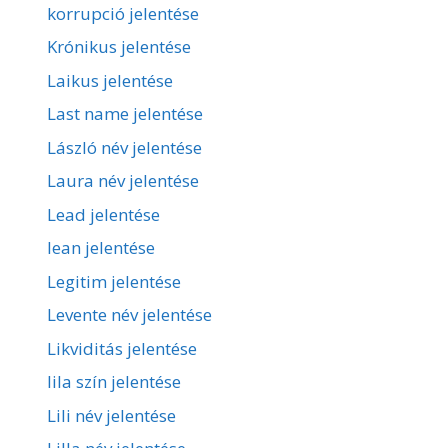
korrupció jelentése
Krónikus jelentése
Laikus jelentése
Last name jelentése
László név jelentése
Laura név jelentése
Lead jelentése
lean jelentése
Legitim jelentése
Levente név jelentése
Likviditás jelentése
lila szín jelentése
Lili név jelentése