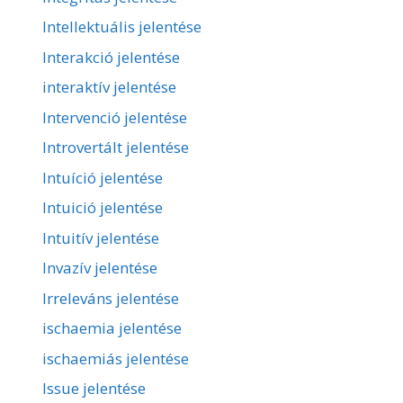
Intellektuális jelentése
Interakció jelentése
interaktív jelentése
Intervenció jelentése
Introvertált jelentése
Intuíció jelentése
Intuició jelentése
Intuitív jelentése
Invazív jelentése
Irreleváns jelentése
ischaemia jelentése
ischaemiás jelentése
Issue jelentése