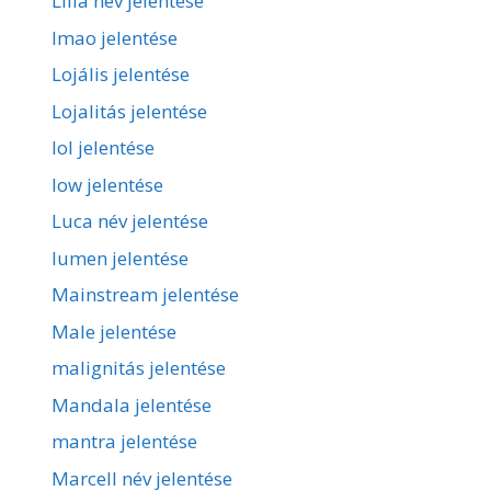
Lilla név jelentése
lmao jelentése
Lojális jelentése
Lojalitás jelentése
lol jelentése
low jelentése
Luca név jelentése
lumen jelentése
Mainstream jelentése
Male jelentése
malignitás jelentése
Mandala jelentése
mantra jelentése
Marcell név jelentése