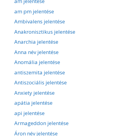
am jelentése
am pm jelentése
Ambivalens jelentése
Anakronisztikus jelentése
Anarchia jelentése
Anna név jelentése
Anomália jelentése
antiszemita jelentése
Antiszociális jelentése
Anxiety jelentése
apátia jelentése
api jelentése
Armageddon jelentése
Áron név jelentése