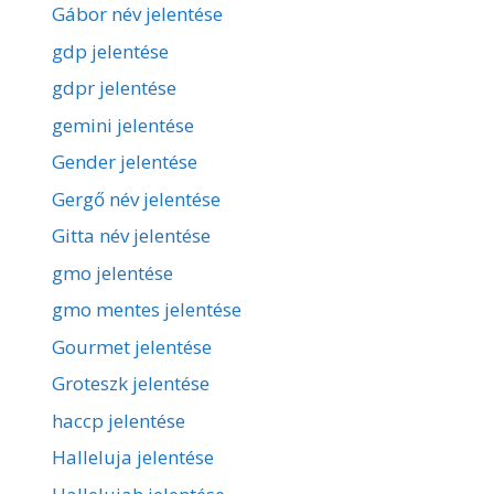
Gábor név jelentése
gdp jelentése
gdpr jelentése
gemini jelentése
Gender jelentése
Gergő név jelentése
Gitta név jelentése
gmo jelentése
gmo mentes jelentése
Gourmet jelentése
Groteszk jelentése
haccp jelentése
Halleluja jelentése