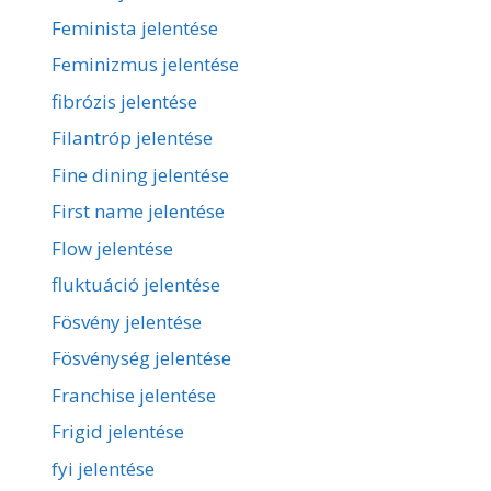
Feminista jelentése
Feminizmus jelentése
fibrózis jelentése
Filantróp jelentése
Fine dining jelentése
First name jelentése
Flow jelentése
fluktuáció jelentése
Fösvény jelentése
Fösvénység jelentése
Franchise jelentése
Frigid jelentése
fyi jelentése