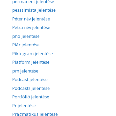
permanent jelentése
pesszimista jelentése
Péter név jelentése
Petra név jelentése
phd jelentése
Piár jelentése
Piktogram jelentése
Platform jelentése
pm jelentése
Podcast jelentése
Podcasts jelentése
Portfólió jelentése
Pr jelentése
Pragmatikus jelentése