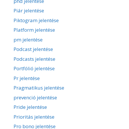
phd jelentése
Piár jelentése
Piktogram jelentése
Platform jelentése
pm jelentése
Podcast jelentése
Podcasts jelentése
Portfólió jelentése
Pr jelentése
Pragmatikus jelentése
prevenció jelentése
Pride jelentése
Prioritás jelentése
Pro bono jelentése