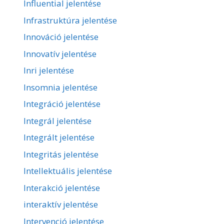
Influential jelentése
Infrastruktúra jelentése
Innováció jelentése
Innovatív jelentése
Inri jelentése
Insomnia jelentése
Integráció jelentése
Integrál jelentése
Integrált jelentése
Integritás jelentése
Intellektuális jelentése
Interakció jelentése
interaktív jelentése
Intervenció jelentése