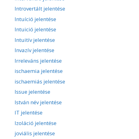
Introvertált jelentése
Intuíció jelentése
Intuició jelentése
Intuitív jelentése
Invazív jelentése
Irreleváns jelentése
ischaemia jelentése
ischaemiás jelentése
Issue jelentése
István név jelentése
IT jelentése
Izoláció jelentése
joviális jelentése