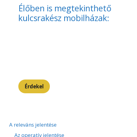
Élőben is megtekinthető
kulcsrakész mobilházak:
Érdekel
A releváns jelentése
Az operatív jelentése