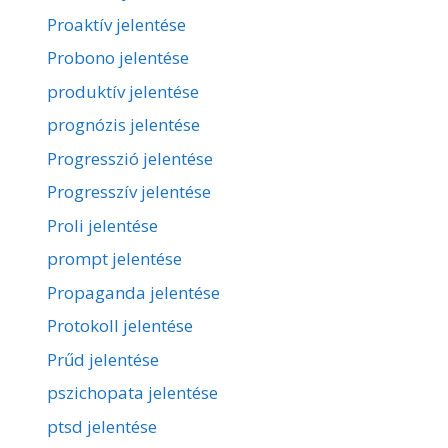
Proaktív jelentése
Probono jelentése
produktív jelentése
prognózis jelentése
Progresszió jelentése
Progresszív jelentése
Proli jelentése
prompt jelentése
Propaganda jelentése
Protokoll jelentése
Prűd jelentése
pszichopata jelentése
ptsd jelentése