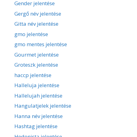
Gender jelentése
Gergő név jelentése
Gitta név jelentése
gmo jelentése
gmo mentes jelentése
Gourmet jelentése
Groteszk jelentése
haccp jelentése
Halleluja jelentése
Hallelujah jelentése
Hangulatjelek jelentése
Hanna név jelentése
Hashtag jelentése
Hedonista jelentése