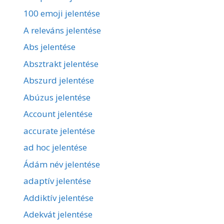
100 emoji jelentése
A releváns jelentése
Abs jelentése
Absztrakt jelentése
Abszurd jelentése
Abúzus jelentése
Account jelentése
accurate jelentése
ad hoc jelentése
Ádám név jelentése
adaptív jelentése
Addiktív jelentése
Adekvát jelentése