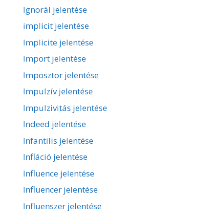
Ignorál jelentése
implicit jelentése
Implicite jelentése
Import jelentése
Imposztor jelentése
Impulzív jelentése
Impulzivitás jelentése
Indeed jelentése
Infantilis jelentése
Infláció jelentése
Influence jelentése
Influencer jelentése
Influenszer jelentése