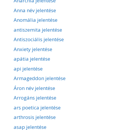
Anarchia jelentése
Anna név jelentése
Anomália jelentése
antiszemita jelentése
Antiszociális jelentése
Anxiety jelentése
apátia jelentése
api jelentése
Armageddon jelentése
Áron név jelentése
Arrogáns jelentése
ars poetica jelentése
arthrosis jelentése
asap jelentése