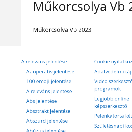
Műkorcsolya Vb 
Műkorcsolya Vb 2023
A releváns jelentése
Cookie nyilatko
Az operatív jelentése
Adatvédelmi táj
100 emoji jelentése
Video szerkeszt
programok
A releváns jelentése
Legjobb online
Abs jelentése
képszerkesztő
Absztrakt jelentése
Pelenkatorta kés
Abszurd jelentése
Születésnapi kö
Abúzus jelentése