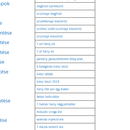
apok
meghívó szerkesztő
szülinapi meghívó
születésnapi köszöntő
e
szívhez szóló szülinapi köszöntő
entése
szülinapi köszöntő
ntése
1 col hány cm
tése
1 dl hány ml
párkány parasztétterem étlap árak
se
b kategóriás kresz teszt
tése
kresz táblák
kresz teszt 2024
hány hét van egy évben
beton kalkulátor
ntése
1 hektár hány négyzetméter
műszaki vizsga ára
ése
saxenda injekció ára
1 mázsa cement ára