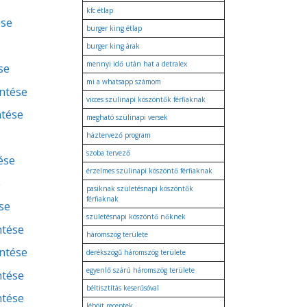
kfc étlap
ése
burger king étlap
burger king árak
mennyi idő után hat a detralex
se
mi a whatsapp számom
entése
vicces szülinapi köszöntők férfiaknak
ntése
megható szülinapi versek
háztervező program
szoba tervező
ése
érzelmes szülinapi köszöntő férfiaknak
e
pasiknak születésnapi köszöntők
férfiaknak
se
születésnapi köszöntő nőknek
ntése
háromszög területe
entése
derékszögű háromszög területe
egyenlő szárú háromszög területe
ntése
béltisztítás keserűsóval
ntése
léböjt receptek