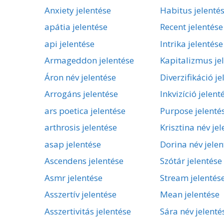
Anxiety jelentése
Habitus jelenté
apátia jelentése
Recent jelentése
api jelentése
Intrika jelentése
Armageddon jelentése
Kapitalizmus je
Áron név jelentése
Diverzifikáció je
Arrogáns jelentése
Inkvizíció jelent
ars poetica jelentése
Purpose jelenté
arthrosis jelentése
Krisztina név je
asap jelentése
Dorina név jelen
Ascendens jelentése
Szótár jelentése
Asmr jelentése
Stream jelentés
Asszertív jelentése
Mean jelentése
Asszertivitás jelentése
Sára név jelenté