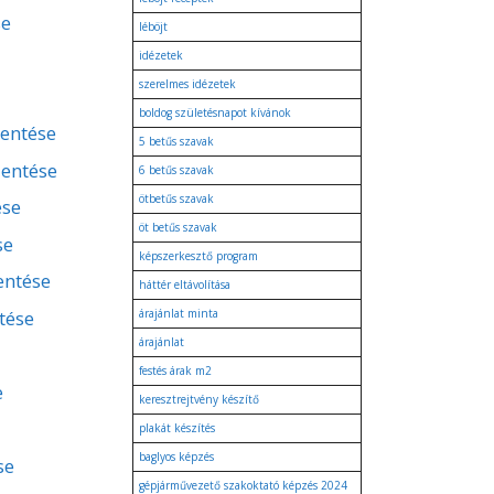
se
léböjt
idézetek
szerelmes idézetek
boldog születésnapot kívánok
lentése
5 betűs szavak
lentése
6 betűs szavak
ötbetűs szavak
ése
öt betűs szavak
se
képszerkesztő program
lentése
háttér eltávolítása
tése
árajánlat minta
árajánlat
festés árak m2
e
keresztrejtvény készítő
plakát készítés
baglyos képzés
se
gépjárművezető szakoktató képzés 2024