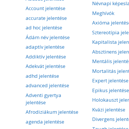
Névnapi képesl
Account jelentése
Meghívók
accurate jelentése
Axióma jelentés
ad hoc jelentése
Sztereotípia jel
Ádám név jelentése
Kapitalista jele
adaptív jelentése
Absztinens jelen
Addiktív jelentése
Mentális jelenté
Adekvát jelentése
Mortalitás jelen
adhd jelentése
Expert jelentése
advanced jelentése
Epikus jelentése
Adventi gyertya
Holokauszt jele
jelentése
Kvázi jelentése
Afrodiziákum jelentése
Divergens jelent
agenda jelentése
Tough jelentése