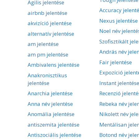
Agilis jelentése
Accuracy jelent
airbnb jelentése
Nexus jelentése
akvizíció jelentése
Noel név jelenté
alternatív jelentése
Szofisztikált jel
am jelentése
András név jele
am pm jelentése
Fair jelentése
Ambivalens jelentése
Expozíció jelent
Anakronisztikus
jelentése
Instant jelentés
Anarchia jelentése
Recenzió jelenté
Anna név jelentése
Rebeka név jele
Anomália jelentése
Nikolett név jel
antiszemita jelentése
Mentálisan jele
Antiszociális jelentése
Botond név jele