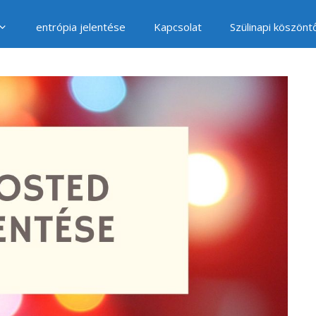
entrópia jelentése
Kapcsolat
Szülinapi köszönt