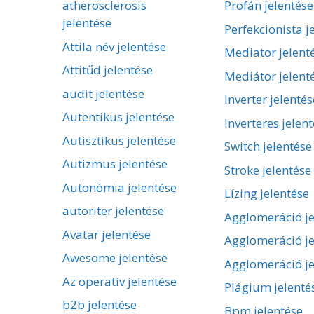
atherosclerosis
Profán jelentése
jelentése
Perfekcionista j
Attila név jelentése
Mediator jelent
Attitűd jelentése
Mediátor jelent
audit jelentése
Inverter jelentés
Autentikus jelentése
Inverteres jelen
Autisztikus jelentése
Switch jelentése
Autizmus jelentése
Stroke jelentése
Autonómia jelentése
Lízing jelentése
autoriter jelentése
Agglomeráció je
Avatar jelentése
Agglomeráció je
Awesome jelentése
Agglomeráció je
Az operatív jelentése
Plágium jelenté
b2b jelentése
Bpm jelentése