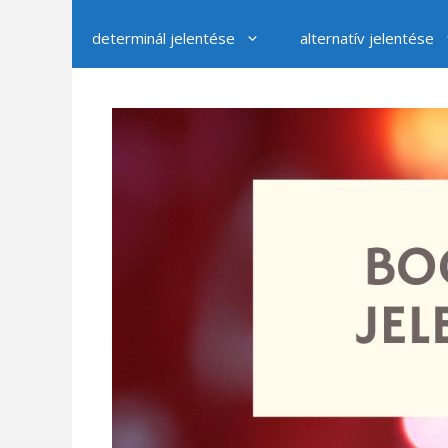
determinál jelentése
alternatív jelentése