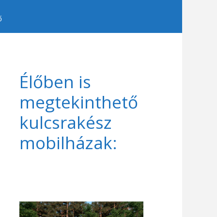
ő
Élőben is
megtekinthető
kulcsrakész
mobilházak: