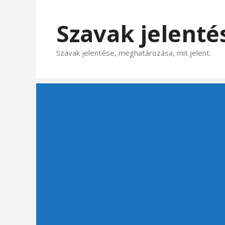
Kilépés
a
Szavak jelenté
tartalomba
Szavak jelentése, meghatározása, mit jelent.