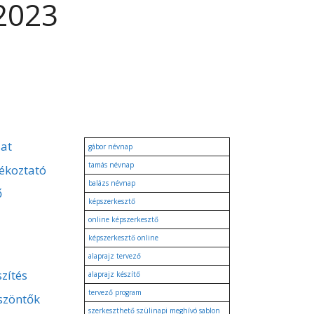
2023
zat
gábor névnap
tamás névnap
ékoztató
balázs névnap
ő
képszerkesztő
online képszerkesztő
képszerkesztő online
alaprajz tervező
zítés
alaprajz készítő
tervező program
szöntők
szerkeszthető szülinapi meghívó sablon