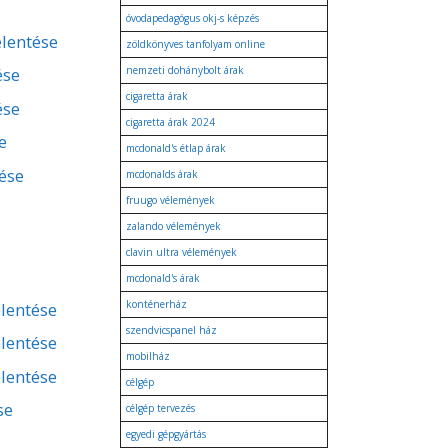
óvodapedagógus okj-s képzés
elentése
zöldkönyves tanfolyam online
ése
nemzeti dohánybolt árak
cigaretta árak
ése
cigaretta árak 2024
e
mcdonald's étlap árak
tése
mcdonalds árak
fruugo vélemények
zalando vélemények
clavin ultra vélemények
mcdonald's árak
konténerház
lentése
szendvicspanel ház
lentése
mobilház
lentése
célgép
se
célgép tervezés
egyedi gépgyártás