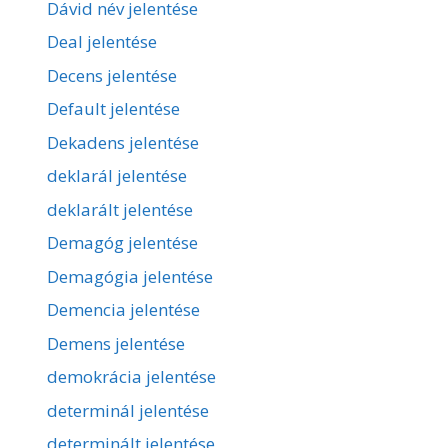
Dávid név jelentése
Deal jelentése
Decens jelentése
Default jelentése
Dekadens jelentése
deklarál jelentése
deklarált jelentése
Demagóg jelentése
Demagógia jelentése
Demencia jelentése
Demens jelentése
demokrácia jelentése
determinál jelentése
determinált jelentése