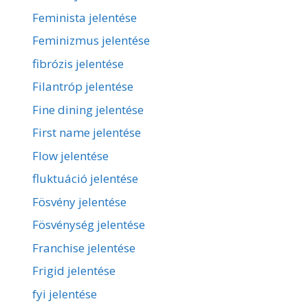
Feminista jelentése
Feminizmus jelentése
fibrózis jelentése
Filantróp jelentése
Fine dining jelentése
First name jelentése
Flow jelentése
fluktuáció jelentése
Fösvény jelentése
Fösvénység jelentése
Franchise jelentése
Frigid jelentése
fyi jelentése