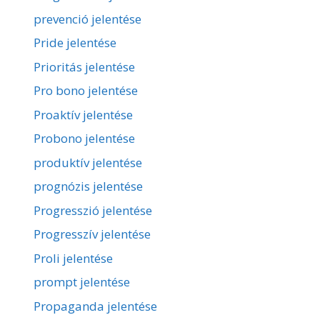
prevenció jelentése
Pride jelentése
Prioritás jelentése
Pro bono jelentése
Proaktív jelentése
Probono jelentése
produktív jelentése
prognózis jelentése
Progresszió jelentése
Progresszív jelentése
Proli jelentése
prompt jelentése
Propaganda jelentése