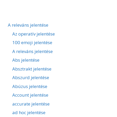
A releváns jelentése
Az operatív jelentése
100 emoji jelentése
A releváns jelentése
Abs jelentése
Absztrakt jelentése
Abszurd jelentése
Abúzus jelentése
Account jelentése
accurate jelentése
ad hoc jelentése