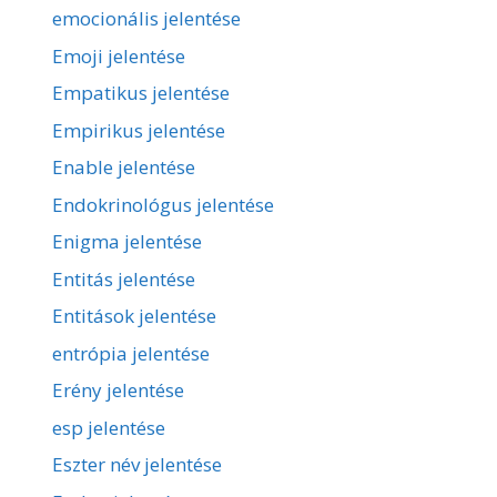
emocionális jelentése
Emoji jelentése
Empatikus jelentése
Empirikus jelentése
Enable jelentése
Endokrinológus jelentése
Enigma jelentése
Entitás jelentése
Entitások jelentése
entrópia jelentése
Erény jelentése
esp jelentése
Eszter név jelentése