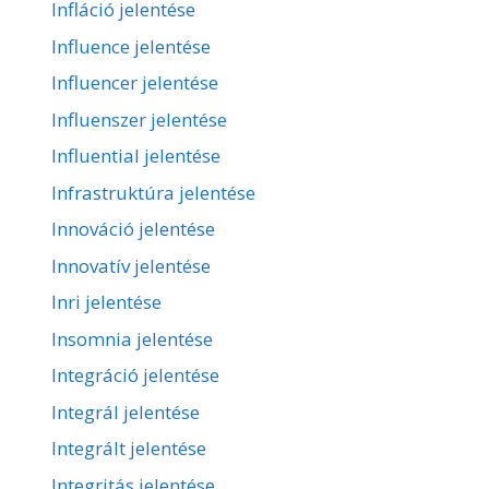
Infláció jelentése
Influence jelentése
Influencer jelentése
Influenszer jelentése
Influential jelentése
Infrastruktúra jelentése
Innováció jelentése
Innovatív jelentése
Inri jelentése
Insomnia jelentése
Integráció jelentése
Integrál jelentése
Integrált jelentése
Integritás jelentése