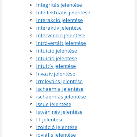
Integritás jelentése
Intellektuális jelentése
Interakció jelentése
interaktív jelentése
Intervenció jelentése
Introvertált jelentése
Intuíció jelentése
Intuició jelentése
Intuitív jelentése
Invazív jelentése
Irreleváns jelentése
ischaemia jelentése
ischaemiás jelentése
Issue jelentése
István név jelentése
IT jelentése
Izoláció jelentése
joviális jelentése