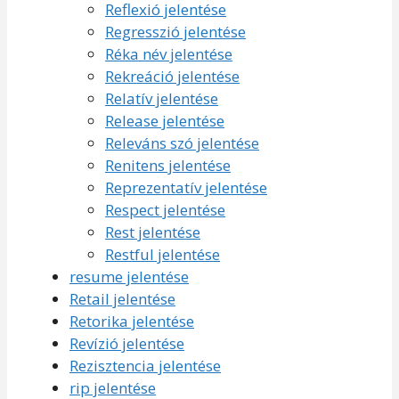
Reflexió jelentése
Regresszió jelentése
Réka név jelentése
Rekreáció jelentése
Relatív jelentése
Release jelentése
Releváns szó jelentése
Renitens jelentése
Reprezentatív jelentése
Respect jelentése
Rest jelentése
Restful jelentése
resume jelentése
Retail jelentése
Retorika jelentése
Revízió jelentése
Rezisztencia jelentése
rip jelentése