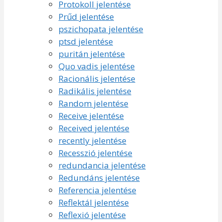
Protokoll jelentése
Prűd jelentése
pszichopata jelentése
ptsd jelentése
puritán jelentése
Quo vadis jelentése
Racionális jelentése
Radikális jelentése
Random jelentése
Receive jelentése
Received jelentése
recently jelentése
Recesszió jelentése
redundancia jelentése
Redundáns jelentése
Referencia jelentése
Reflektál jelentése
Reflexió jelentése