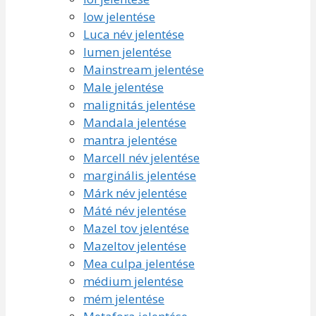
low jelentése
Luca név jelentése
lumen jelentése
Mainstream jelentése
Male jelentése
malignitás jelentése
Mandala jelentése
mantra jelentése
Marcell név jelentése
marginális jelentése
Márk név jelentése
Máté név jelentése
Mazel tov jelentése
Mazeltov jelentése
Mea culpa jelentése
médium jelentése
mém jelentése