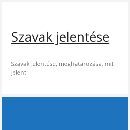
Kilépés
a
tartalomba
Szavak jelentése
Szavak jelentése, meghatározása, mit
jelent.