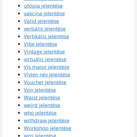
utópia jelentése
vakcina jelentése
Valid jelentése
verbális jelentése
Vertikális jelentése
Vibe jelentése
Vintage jelentése
virtuális jelentése
Vis maior jelentése
Vivien név jelentése
Voucher jelentése
Vpn jelentése
Waist jelentése
weird jelentése
who jelentése
withdraw jelentése
Workshop jelentése
wps jelentése