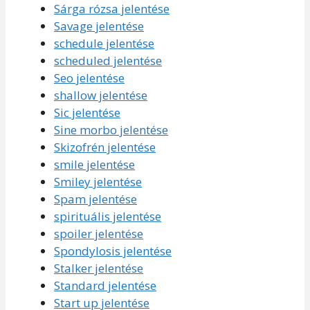
Sárga rózsa jelentése
Savage jelentése
schedule jelentése
scheduled jelentése
Seo jelentése
shallow jelentése
Sic jelentése
Sine morbo jelentése
Skizofrén jelentése
smile jelentése
Smiley jelentése
Spam jelentése
spirituális jelentése
spoiler jelentése
Spondylosis jelentése
Stalker jelentése
Standard jelentése
Start up jelentése