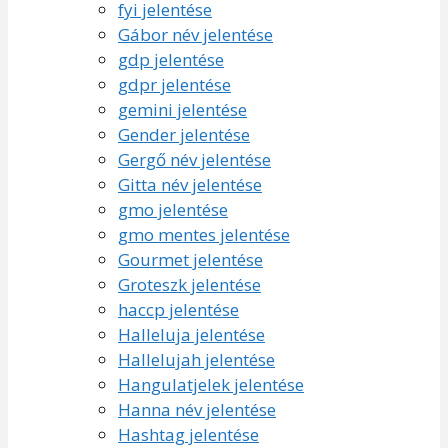
fyi jelentése
Gábor név jelentése
gdp jelentése
gdpr jelentése
gemini jelentése
Gender jelentése
Gergő név jelentése
Gitta név jelentése
gmo jelentése
gmo mentes jelentése
Gourmet jelentése
Groteszk jelentése
haccp jelentése
Halleluja jelentése
Hallelujah jelentése
Hangulatjelek jelentése
Hanna név jelentése
Hashtag jelentése