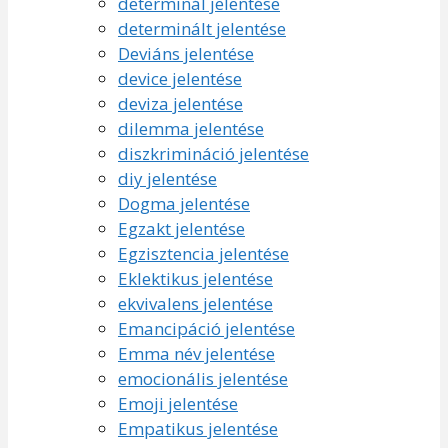
determinál jelentése
determinált jelentése
Deviáns jelentése
device jelentése
deviza jelentése
dilemma jelentése
diszkrimináció jelentése
diy jelentése
Dogma jelentése
Egzakt jelentése
Egzisztencia jelentése
Eklektikus jelentése
ekvivalens jelentése
Emancipáció jelentése
Emma név jelentése
emocionális jelentése
Emoji jelentése
Empatikus jelentése