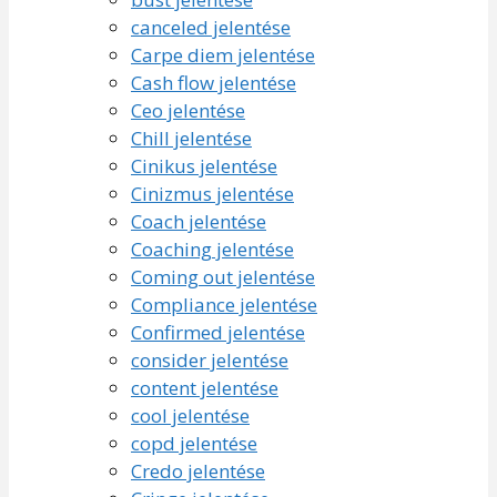
canceled jelentése
Carpe diem jelentése
Cash flow jelentése
Ceo jelentése
Chill jelentése
Cinikus jelentése
Cinizmus jelentése
Coach jelentése
Coaching jelentése
Coming out jelentése
Compliance jelentése
Confirmed jelentése
consider jelentése
content jelentése
cool jelentése
copd jelentése
Credo jelentése