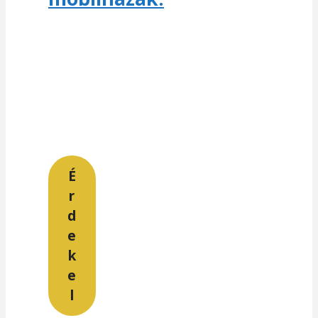
É
r
d
e
k
e
l