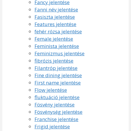
Fancy jelentése
Fanni név jelentése
Fasiszta jelentése
Features jelentése
fehér rózsa jelentése
Female jelentése
Feminista jelentése
Feminizmus jelentése
fibrózis jelentése
Filantróp jelentése
Fine dining jelentése
First name jelentése
Flow jelentése
fluktuáció jelentése
Fösvény jelentése
Fösvénység jelentése
Franchise jelentése
Frigid jelentése