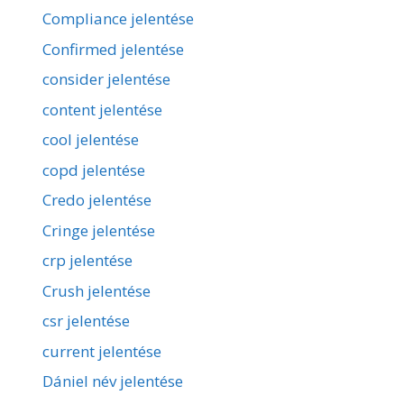
Compliance jelentése
Confirmed jelentése
consider jelentése
content jelentése
cool jelentése
copd jelentése
Credo jelentése
Cringe jelentése
crp jelentése
Crush jelentése
csr jelentése
current jelentése
Dániel név jelentése