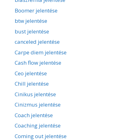
Boomer jelentése
btw jelentése
bust jelentése
canceled jelentése
Carpe diem jelentése
Cash flow jelentése
Ceo jelentése
Chill jelentése
Cinikus jelentése
Cinizmus jelentése
Coach jelentése
Coaching jelentése
Coming out jelentése