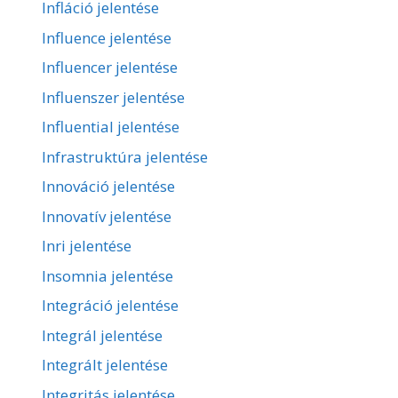
Infláció jelentése
Influence jelentése
Influencer jelentése
Influenszer jelentése
Influential jelentése
Infrastruktúra jelentése
Innováció jelentése
Innovatív jelentése
Inri jelentése
Insomnia jelentése
Integráció jelentése
Integrál jelentése
Integrált jelentése
Integritás jelentése