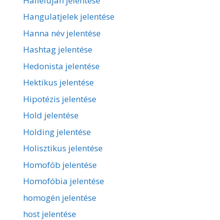
Hallelujah jelentése
Hangulatjelek jelentése
Hanna név jelentése
Hashtag jelentése
Hedonista jelentése
Hektikus jelentése
Hipotézis jelentése
Hold jelentése
Holding jelentése
Holisztikus jelentése
Homofób jelentése
Homofóbia jelentése
homogén jelentése
host jelentése