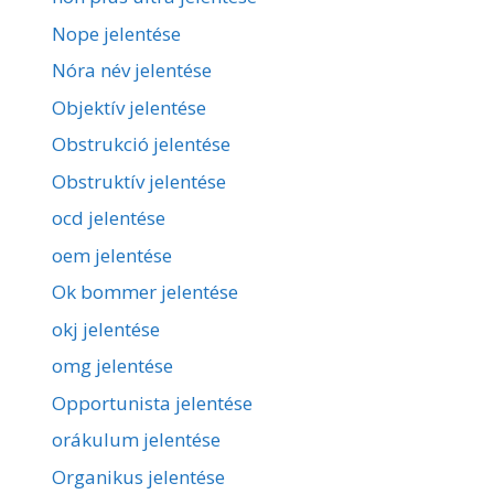
Nope jelentése
Nóra név jelentése
Objektív jelentése
Obstrukció jelentése
Obstruktív jelentése
ocd jelentése
oem jelentése
Ok bommer jelentése
okj jelentése
omg jelentése
Opportunista jelentése
orákulum jelentése
Organikus jelentése