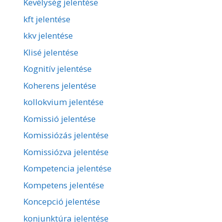
Kevélység jelentése
kft jelentése
kkv jelentése
Klisé jelentése
Kognitív jelentése
Koherens jelentése
kollokvium jelentése
Komissió jelentése
Komissiózás jelentése
Komissiózva jelentése
Kompetencia jelentése
Kompetens jelentése
Koncepció jelentése
konjunktúra jelentése