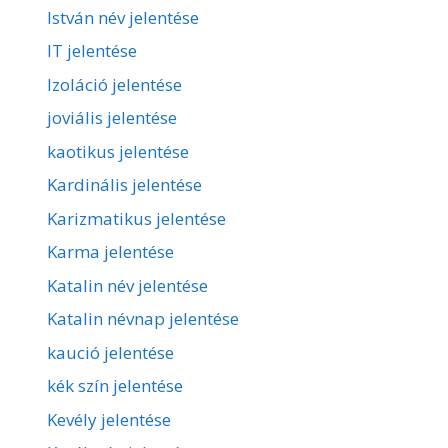
István név jelentése
IT jelentése
Izoláció jelentése
joviális jelentése
kaotikus jelentése
Kardinális jelentése
Karizmatikus jelentése
Karma jelentése
Katalin név jelentése
Katalin névnap jelentése
kaució jelentése
kék szín jelentése
Kevély jelentése