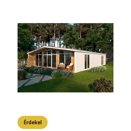
Érdekel