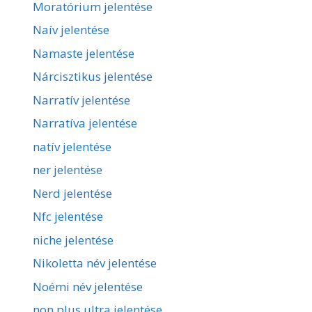
Moratórium jelentése
Naív jelentése
Namaste jelentése
Nárcisztikus jelentése
Narratív jelentése
Narratíva jelentése
natív jelentése
ner jelentése
Nerd jelentése
Nfc jelentése
niche jelentése
Nikoletta név jelentése
Noémi név jelentése
non plus ultra jelentése