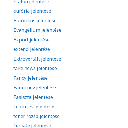
Etalon jelentése
eufória jelentése
Eufórikus jelentése
Evangélium jelentése
Export jelentése
extend jelentése
Extrovertált jelentése
fake news jelentése
Fancy jelentése
Fanni név jelentése
Fasiszta jelentése
Features jelentése
fehér rózsa jelentése
Female jelentése