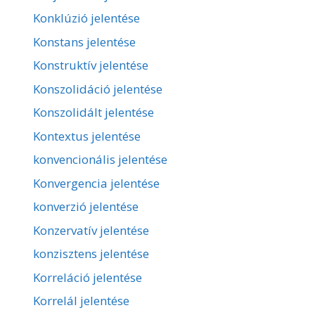
Konklúzió jelentése
Konstans jelentése
Konstruktív jelentése
Konszolidáció jelentése
Konszolidált jelentése
Kontextus jelentése
konvencionális jelentése
Konvergencia jelentése
konverzió jelentése
Konzervatív jelentése
konzisztens jelentése
Korreláció jelentése
Korrelál jelentése