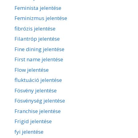
Feminista jelentése
Feminizmus jelentése
fibrózis jelentése
Filantróp jelentése
Fine dining jelentése
First name jelentése
Flow jelentése
fluktuáció jelentése
Fösvény jelentése
Fösvénység jelentése
Franchise jelentése
Frigid jelentése
fyi jelentése