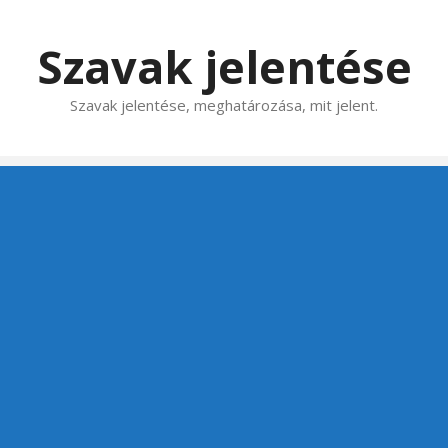
Kilépés
a
Szavak jelentése
tartalomba
Szavak jelentése, meghatározása, mit jelent.