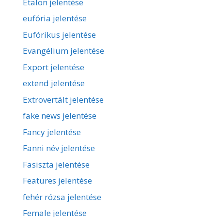
Etalon jelentése
eufória jelentése
Eufórikus jelentése
Evangélium jelentése
Export jelentése
extend jelentése
Extrovertált jelentése
fake news jelentése
Fancy jelentése
Fanni név jelentése
Fasiszta jelentése
Features jelentése
fehér rózsa jelentése
Female jelentése