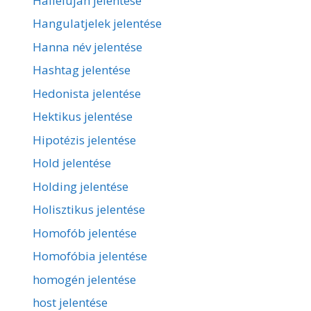
Hallelujah jelentése
Hangulatjelek jelentése
Hanna név jelentése
Hashtag jelentése
Hedonista jelentése
Hektikus jelentése
Hipotézis jelentése
Hold jelentése
Holding jelentése
Holisztikus jelentése
Homofób jelentése
Homofóbia jelentése
homogén jelentése
host jelentése