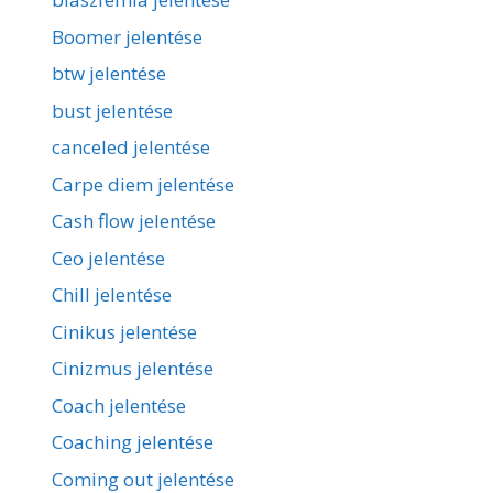
Boomer jelentése
btw jelentése
bust jelentése
canceled jelentése
Carpe diem jelentése
Cash flow jelentése
Ceo jelentése
Chill jelentése
Cinikus jelentése
Cinizmus jelentése
Coach jelentése
Coaching jelentése
Coming out jelentése