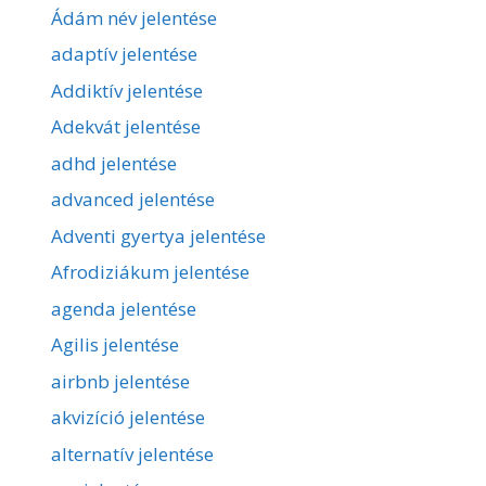
Ádám név jelentése
adaptív jelentése
Addiktív jelentése
Adekvát jelentése
adhd jelentése
advanced jelentése
Adventi gyertya jelentése
Afrodiziákum jelentése
agenda jelentése
Agilis jelentése
airbnb jelentése
akvizíció jelentése
alternatív jelentése