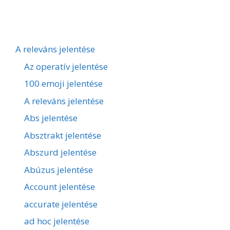
A releváns jelentése
Az operatív jelentése
100 emoji jelentése
A releváns jelentése
Abs jelentése
Absztrakt jelentése
Abszurd jelentése
Abúzus jelentése
Account jelentése
accurate jelentése
ad hoc jelentése