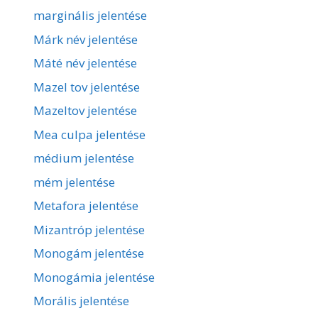
marginális jelentése
Márk név jelentése
Máté név jelentése
Mazel tov jelentése
Mazeltov jelentése
Mea culpa jelentése
médium jelentése
mém jelentése
Metafora jelentése
Mizantróp jelentése
Monogám jelentése
Monogámia jelentése
Morális jelentése