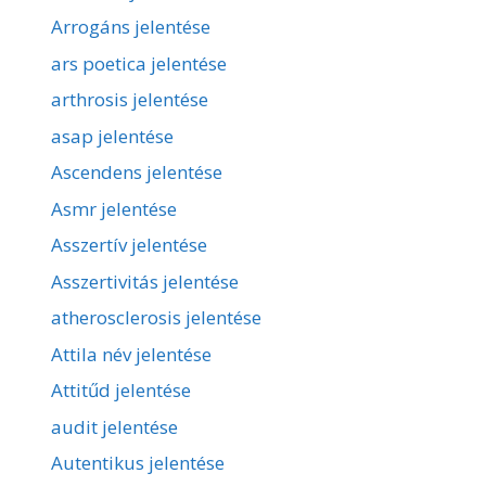
Arrogáns jelentése
ars poetica jelentése
arthrosis jelentése
asap jelentése
Ascendens jelentése
Asmr jelentése
Asszertív jelentése
Asszertivitás jelentése
atherosclerosis jelentése
Attila név jelentése
Attitűd jelentése
audit jelentése
Autentikus jelentése