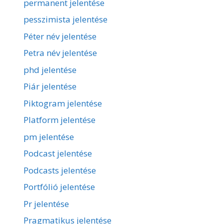
permanent jelentése
pesszimista jelentése
Péter név jelentése
Petra név jelentése
phd jelentése
Piár jelentése
Piktogram jelentése
Platform jelentése
pm jelentése
Podcast jelentése
Podcasts jelentése
Portfólió jelentése
Pr jelentése
Pragmatikus jelentése