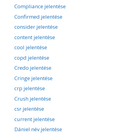
Compliance jelentése
Confirmed jelentése
consider jelentése
content jelentése
cool jelentése
copd jelentése
Credo jelentése
Cringe jelentése
crp jelentése
Crush jelentése
csr jelentése
current jelentése
Dániel név jelentése