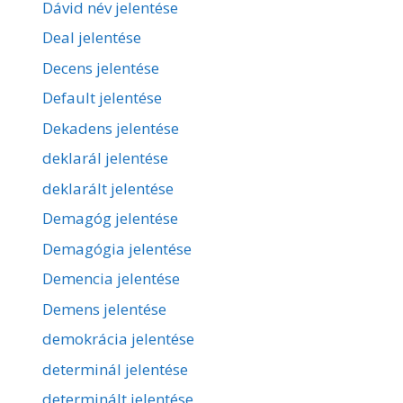
Dávid név jelentése
Deal jelentése
Decens jelentése
Default jelentése
Dekadens jelentése
deklarál jelentése
deklarált jelentése
Demagóg jelentése
Demagógia jelentése
Demencia jelentése
Demens jelentése
demokrácia jelentése
determinál jelentése
determinált jelentése