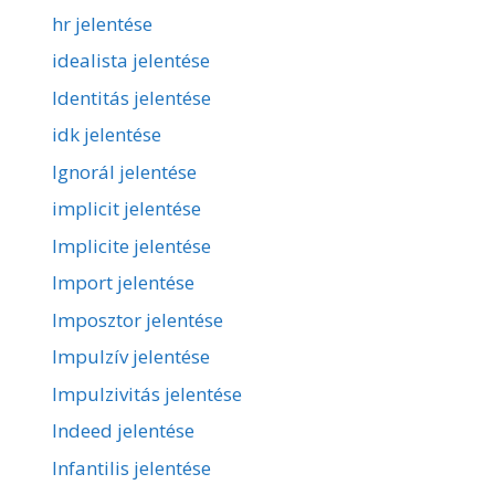
hr jelentése
idealista jelentése
Identitás jelentése
idk jelentése
Ignorál jelentése
implicit jelentése
Implicite jelentése
Import jelentése
Imposztor jelentése
Impulzív jelentése
Impulzivitás jelentése
Indeed jelentése
Infantilis jelentése