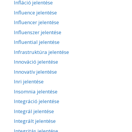
Infláció jelentése
Influence jelentése
Influencer jelentése
Influenszer jelentése
Influential jelentése
Infrastruktúra jelentése
Innováció jelentése
Innovatív jelentése
Inri jelentése
Insomnia jelentése
Integráció jelentése
Integrál jelentése
Integrált jelentése
Integritás jelentése