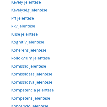
Kevély jelentése
Kevélység jelentése
kft jelentése
kkv jelentése
Klisé jelentése
Kognitív jelentése
Koherens jelentése
kollokvium jelentése
Komissió jelentése
Komissiózás jelentése
Komissiózva jelentése
Kompetencia jelentése
Kompetens jelentése
Koncepció jelentése