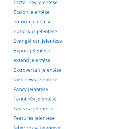
Eszter név jelentése
Etalon jelentése
eufória jelentése
Eufórikus jelentése
Evangélium jelentése
Export jelentése
extend jelentése
Extrovertált jelentése
fake news jelentése
Fancy jelentése
Fanni név jelentése
Fasiszta jelentése
Features jelentése
fehér rózsa jelentése