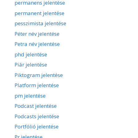
permanens jelentése
permanent jelentése
pesszimista jelentése
Péter név jelentése
Petra név jelentése
phd jelentése
Piár jelentése
Piktogram jelentése
Platform jelentése
pm jelentése
Podcast jelentése
Podcasts jelentése
Portfólió jelentése
Pr jelentése