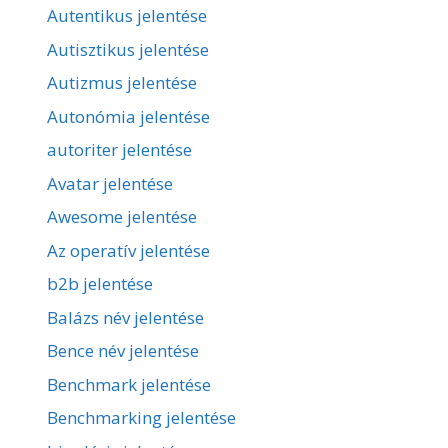
Autentikus jelentése
Autisztikus jelentése
Autizmus jelentése
Autonómia jelentése
autoriter jelentése
Avatar jelentése
Awesome jelentése
Az operatív jelentése
b2b jelentése
Balázs név jelentése
Bence név jelentése
Benchmark jelentése
Benchmarking jelentése