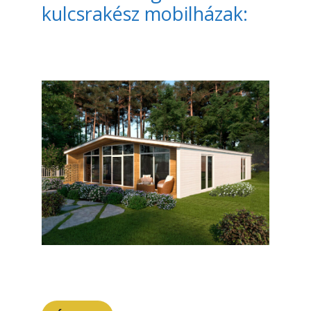
kulcsrakész mobilházak: