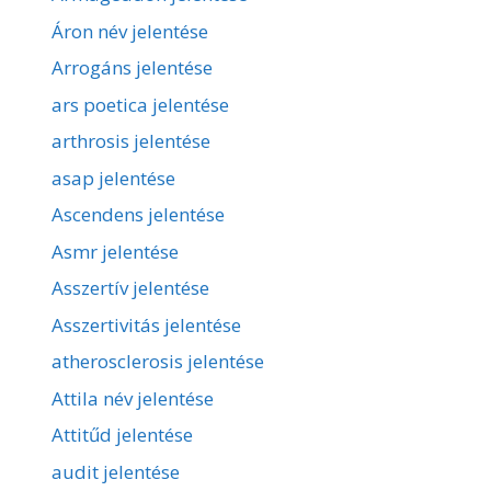
Áron név jelentése
Arrogáns jelentése
ars poetica jelentése
arthrosis jelentése
asap jelentése
Ascendens jelentése
Asmr jelentése
Asszertív jelentése
Asszertivitás jelentése
atherosclerosis jelentése
Attila név jelentése
Attitűd jelentése
audit jelentése