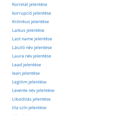
Korrelál jelentése
korrupció jelentése
Krónikus jelentése
Laikus jelentése
Last name jelentése
László név jelentése
Laura név jelentése
Lead jelentése
lean jelentése
Legitim jelentése
Levente név jelentése
Likviditás jelentése
lila szín jelentése