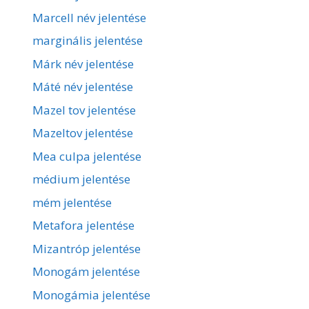
Marcell név jelentése
marginális jelentése
Márk név jelentése
Máté név jelentése
Mazel tov jelentése
Mazeltov jelentése
Mea culpa jelentése
médium jelentése
mém jelentése
Metafora jelentése
Mizantróp jelentése
Monogám jelentése
Monogámia jelentése