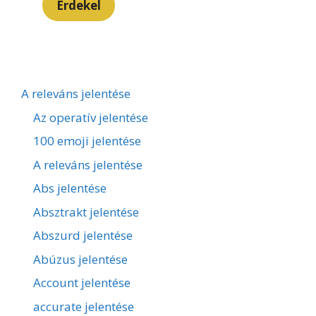
Érdekel
A releváns jelentése
Az operatív jelentése
100 emoji jelentése
A releváns jelentése
Abs jelentése
Absztrakt jelentése
Abszurd jelentése
Abúzus jelentése
Account jelentése
accurate jelentése