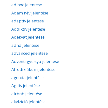
ad hoc jelentése
Ádám név jelentése
adaptív jelentése
Addiktív jelentése
Adekvát jelentése
adhd jelentése
advanced jelentése
Adventi gyertya jelentése
Afrodiziákum jelentése
agenda jelentése
Agilis jelentése
airbnb jelentése
akvizíció jelentése