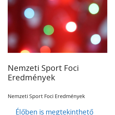
Nemzeti Sport Foci
Eredmények
Nemzeti Sport Foci Eredmények
Élőben is megtekinthető