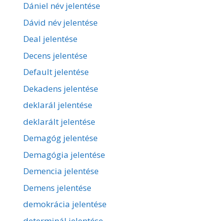
Dániel név jelentése
Dávid név jelentése
Deal jelentése
Decens jelentése
Default jelentése
Dekadens jelentése
deklarál jelentése
deklarált jelentése
Demagóg jelentése
Demagógia jelentése
Demencia jelentése
Demens jelentése
demokrácia jelentése
determinál jelentése