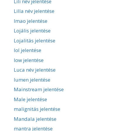
Lili név jelentése
Lilla név jelentése
lmao jelentése
Lojális jelentése
Lojalitás jelentése
lol jelentése
low jelentése
Luca név jelentése
lumen jelentése
Mainstream jelentése
Male jelentése
malignitás jelentése
Mandala jelentése
mantra jelentése