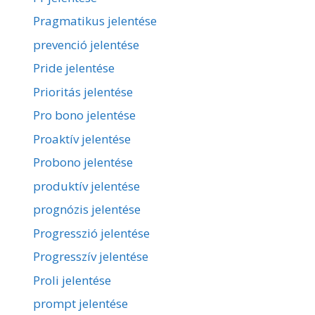
Pragmatikus jelentése
prevenció jelentése
Pride jelentése
Prioritás jelentése
Pro bono jelentése
Proaktív jelentése
Probono jelentése
produktív jelentése
prognózis jelentése
Progresszió jelentése
Progresszív jelentése
Proli jelentése
prompt jelentése