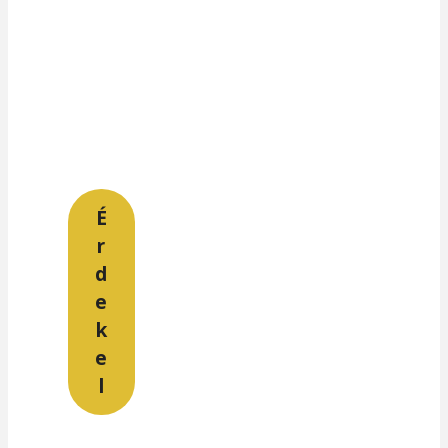
É
r
d
e
k
e
l