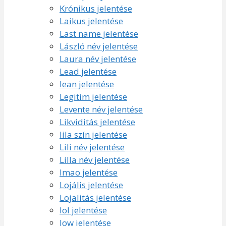
Krónikus jelentése
Laikus jelentése
Last name jelentése
László név jelentése
Laura név jelentése
Lead jelentése
lean jelentése
Legitim jelentése
Levente név jelentése
Likviditás jelentése
lila szín jelentése
Lili név jelentése
Lilla név jelentése
lmao jelentése
Lojális jelentése
Lojalitás jelentése
lol jelentése
low jelentése