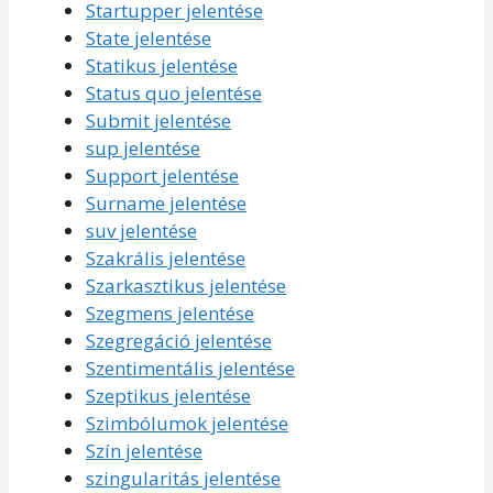
Startupper jelentése
State jelentése
Statikus jelentése
Status quo jelentése
Submit jelentése
sup jelentése
Support jelentése
Surname jelentése
suv jelentése
Szakrális jelentése
Szarkasztikus jelentése
Szegmens jelentése
Szegregáció jelentése
Szentimentális jelentése
Szeptikus jelentése
Szimbólumok jelentése
Szín jelentése
szingularitás jelentése