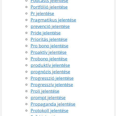
Podcasts jelentése
Portfólió jelentése
Pr jelentése
Pragmatikus jelentése
prevenció jelentése
Pride jelentése
Prioritás jelentése
Pro bono jelentése
Proaktív jelentése
Probono jelentése
produktív jelentése
prognózis jelentése
Progresszió jelentése
Progresszív jelentése
Proli jelentése
prompt jelentése
Propaganda jelentése
Protokoll jelentése