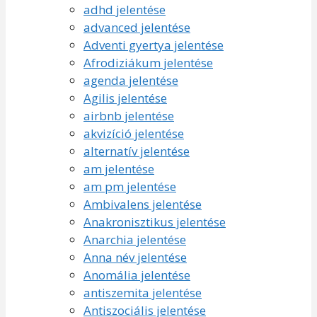
adhd jelentése
advanced jelentése
Adventi gyertya jelentése
Afrodiziákum jelentése
agenda jelentése
Agilis jelentése
airbnb jelentése
akvizíció jelentése
alternatív jelentése
am jelentése
am pm jelentése
Ambivalens jelentése
Anakronisztikus jelentése
Anarchia jelentése
Anna név jelentése
Anomália jelentése
antiszemita jelentése
Antiszociális jelentése