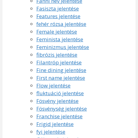
Fanni név jelentése
Fasiszta jelentése
Features jelentése
fehér rózsa jelentése
Female jelentése
Feminista jelentése
Feminizmus jelentése
fibrózis jelentése
Filantróp jelentése
Fine dining jelentése
First name jelentése
Flow jelentése
fluktuáció jelentése
Fösvény jelentése
Fösvénység jelentése
Franchise jelentése
Frigid jelentése
fyi jelentése