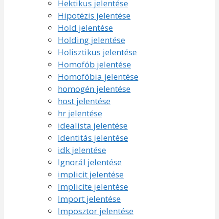
Hektikus jelentése
Hipotézis jelentése
Hold jelentése
Holding jelentése
Holisztikus jelentése
Homofób jelentése
Homofóbia jelentése
homogén jelentése
host jelentése
hr jelentése
idealista jelentése
Identitás jelentése
idk jelentése
Ignorál jelentése
implicit jelentése
Implicite jelentése
Import jelentése
Imposztor jelentése