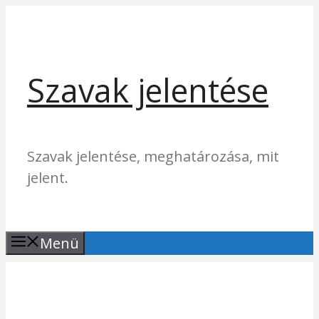
Kilépés
a
tartalomba
Szavak jelentése
Szavak jelentése, meghatározása, mit
jelent.
Menü