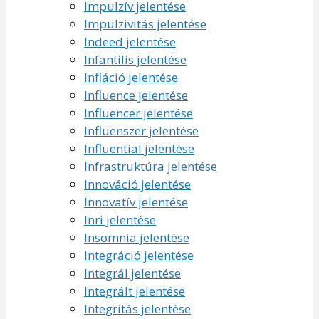
Impulzív jelentése
Impulzivitás jelentése
Indeed jelentése
Infantilis jelentése
Infláció jelentése
Influence jelentése
Influencer jelentése
Influenszer jelentése
Influential jelentése
Infrastruktúra jelentése
Innováció jelentése
Innovatív jelentése
Inri jelentése
Insomnia jelentése
Integráció jelentése
Integrál jelentése
Integrált jelentése
Integritás jelentése