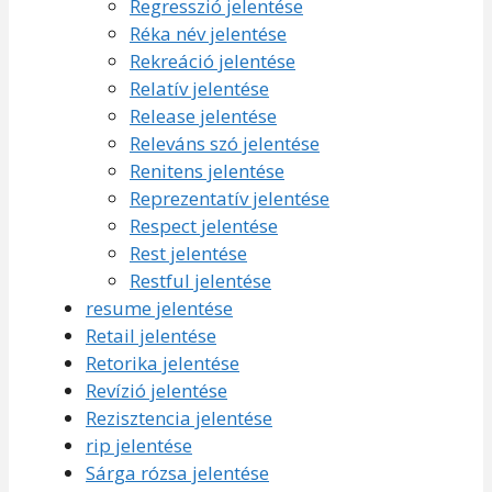
Regresszió jelentése
Réka név jelentése
Rekreáció jelentése
Relatív jelentése
Release jelentése
Releváns szó jelentése
Renitens jelentése
Reprezentatív jelentése
Respect jelentése
Rest jelentése
Restful jelentése
resume jelentése
Retail jelentése
Retorika jelentése
Revízió jelentése
Rezisztencia jelentése
rip jelentése
Sárga rózsa jelentése