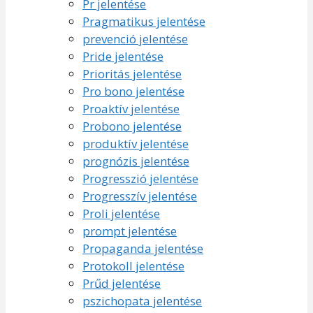
Pr jelentése
Pragmatikus jelentése
prevenció jelentése
Pride jelentése
Prioritás jelentése
Pro bono jelentése
Proaktív jelentése
Probono jelentése
produktív jelentése
prognózis jelentése
Progresszió jelentése
Progresszív jelentése
Proli jelentése
prompt jelentése
Propaganda jelentése
Protokoll jelentése
Prűd jelentése
pszichopata jelentése