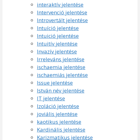
interaktív jelentése
Intervenció jelentése
Introvertált jelentése
Intuíció jelentése
Intuició jelentése
Intuitív jelentése
Invazív jelentése
Irreleváns jelentése
ischaemia jelentése
ischaemiás jelentése
Issue jelentése
István név jelentése
IT jelentése
Izoláció jelentése
joviális jelentése
kaotikus jelentése
Kardinális jelentése
Karizmatikus jelentése