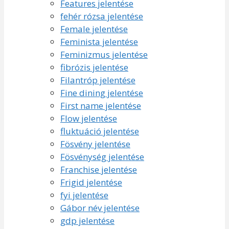
Features jelentése
fehér rózsa jelentése
Female jelentése
Feminista jelentése
Feminizmus jelentése
fibrózis jelentése
Filantróp jelentése
Fine dining jelentése
First name jelentése
Flow jelentése
fluktuáció jelentése
Fösvény jelentése
Fösvénység jelentése
Franchise jelentése
Frigid jelentése
fyi jelentése
Gábor név jelentése
gdp jelentése