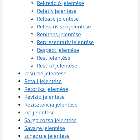
Rekreáció jelentése
Relatív jelentése
Release jelentése
Releváns szó jelentése
Renitens jelentése
Reprezentatív jelentése
Respect jelentése
Rest jelentése
Restful jelentése
resume jelentése
Retail jelentése
Retorika jelentése
Revízió jelentése
Rezisztencia jelentése
rip jelentése
Sárga rózsa jelentése
Savage jelentése
schedule jelentése