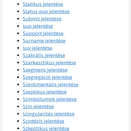
Statikus jelentése
Status quo jelentése
Submit jelentése
sup jelentése
Support jelentése
Surname jelentése
suv jelentése
Szakrális jelentése
Szarkasztikus jelentése
Szegmens jelentése
Szegregáció jelentése
Szentimentális jelentése
Szeptikus jelentése
Szimbólumok jelentése
Szín jelentése
szingularitás jelentése
Szintézis jelentése
Szkeptikus jelentése