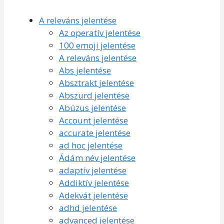
A releváns jelentése
Az operatív jelentése
100 emoji jelentése
A releváns jelentése
Abs jelentése
Absztrakt jelentése
Abszurd jelentése
Abúzus jelentése
Account jelentése
accurate jelentése
ad hoc jelentése
Ádám név jelentése
adaptív jelentése
Addiktív jelentése
Adekvát jelentése
adhd jelentése
advanced jelentése