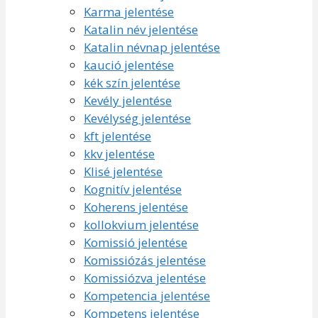
Karma jelentése
Katalin név jelentése
Katalin névnap jelentése
kaució jelentése
kék szín jelentése
Kevély jelentése
Kevélység jelentése
kft jelentése
kkv jelentése
Klisé jelentése
Kognitív jelentése
Koherens jelentése
kollokvium jelentése
Komissió jelentése
Komissiózás jelentése
Komissiózva jelentése
Kompetencia jelentése
Kompetens jelentése