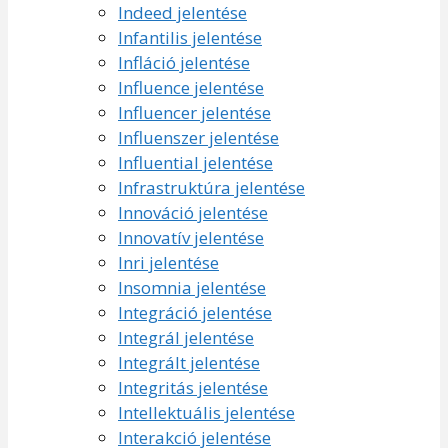
Indeed jelentése
Infantilis jelentése
Infláció jelentése
Influence jelentése
Influencer jelentése
Influenszer jelentése
Influential jelentése
Infrastruktúra jelentése
Innováció jelentése
Innovatív jelentése
Inri jelentése
Insomnia jelentése
Integráció jelentése
Integrál jelentése
Integrált jelentése
Integritás jelentése
Intellektuális jelentése
Interakció jelentése