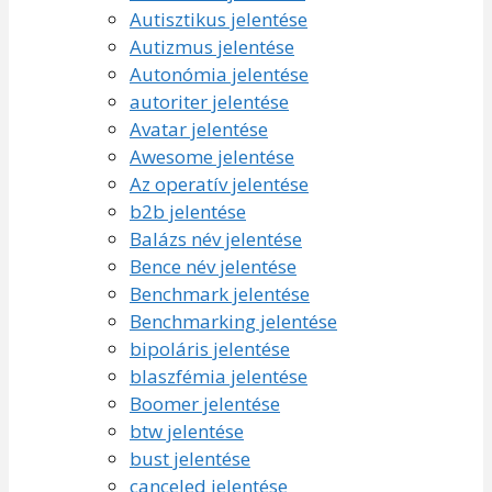
Autisztikus jelentése
Autizmus jelentése
Autonómia jelentése
autoriter jelentése
Avatar jelentése
Awesome jelentése
Az operatív jelentése
b2b jelentése
Balázs név jelentése
Bence név jelentése
Benchmark jelentése
Benchmarking jelentése
bipoláris jelentése
blaszfémia jelentése
Boomer jelentése
btw jelentése
bust jelentése
canceled jelentése