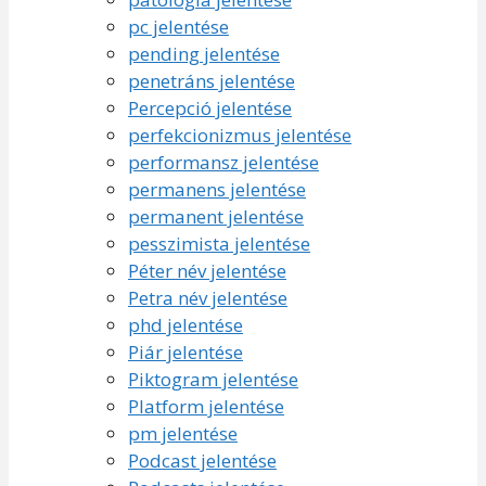
pc jelentése
pending jelentése
penetráns jelentése
Percepció jelentése
perfekcionizmus jelentése
performansz jelentése
permanens jelentése
permanent jelentése
pesszimista jelentése
Péter név jelentése
Petra név jelentése
phd jelentése
Piár jelentése
Piktogram jelentése
Platform jelentése
pm jelentése
Podcast jelentése