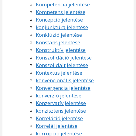
Kompetencia jelentése
Kompetens jelentése
Koncepció jelentése
konjunktúra jelentése
Konklúzió jelentése
Konstans jelentése
Konstruktív jelentése
Konszolidáció jelentése
Konszolidált jelentése
Kontextus jelentése
konvencionális jelentése
Konvergencia jelentése
konverzió jelentése
Konzervatív jelentése
konzisztens jelentése
Korreláció jelentése
Korrelál jelentése
korrupció jelentése