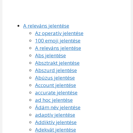
A releváns jelentése
Az operatív jelentése
100 emoji jelentése
A releváns jelentése
Abs jelentése
Absztrakt jelentése
Abszurd jelentése
Abúzus jelentése
Account jelentése
accurate jelentése
ad hoc jelentése
Ádám név jelentése
adaptív jelentése
Addiktív jelentése
Adekvát jelentése