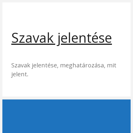
Kilépés
a
tartalomba
Szavak jelentése
Szavak jelentése, meghatározása, mit
jelent.