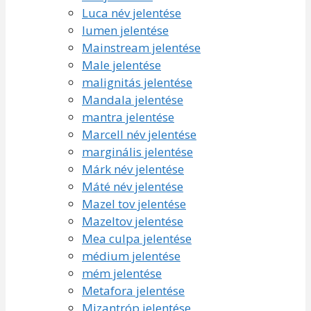
Luca név jelentése
lumen jelentése
Mainstream jelentése
Male jelentése
malignitás jelentése
Mandala jelentése
mantra jelentése
Marcell név jelentése
marginális jelentése
Márk név jelentése
Máté név jelentése
Mazel tov jelentése
Mazeltov jelentése
Mea culpa jelentése
médium jelentése
mém jelentése
Metafora jelentése
Mizantróp jelentése