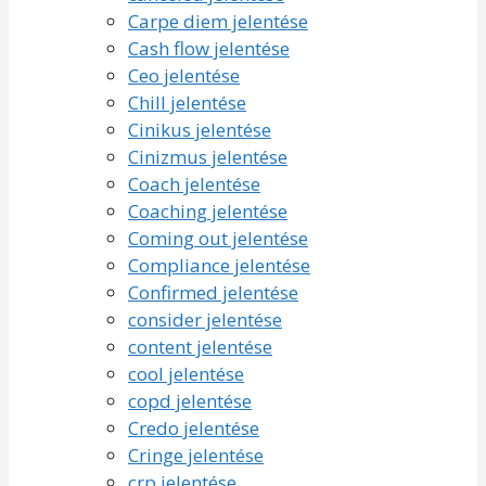
Carpe diem jelentése
Cash flow jelentése
Ceo jelentése
Chill jelentése
Cinikus jelentése
Cinizmus jelentése
Coach jelentése
Coaching jelentése
Coming out jelentése
Compliance jelentése
Confirmed jelentése
consider jelentése
content jelentése
cool jelentése
copd jelentése
Credo jelentése
Cringe jelentése
crp jelentése