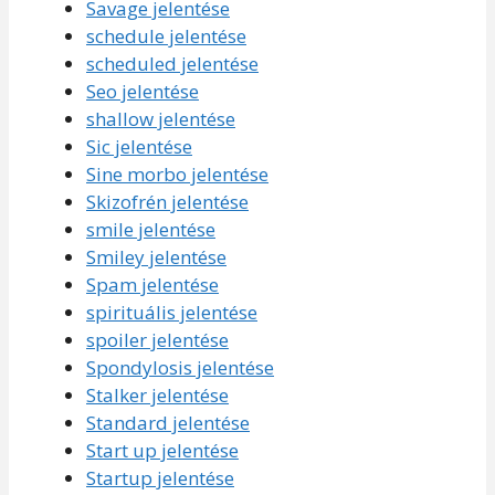
Savage jelentése
schedule jelentése
scheduled jelentése
Seo jelentése
shallow jelentése
Sic jelentése
Sine morbo jelentése
Skizofrén jelentése
smile jelentése
Smiley jelentése
Spam jelentése
spirituális jelentése
spoiler jelentése
Spondylosis jelentése
Stalker jelentése
Standard jelentése
Start up jelentése
Startup jelentése