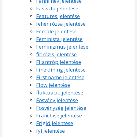
Fanni név jelentése
Fasiszta jelentése
Features jelentése
fehér rózsa jelentése
Female jelentése
Feminista jelentése
Feminizmus jelentése
fibrózis jelentése
Filantróp jelentése
Fine dining jelentése
First name jelentése
Flow jelentése
fluktuáció jelentése
Fösvény jelentése
Fösvénység jelentése
Franchise jelentése
Frigid jelentése
fyi jelentése