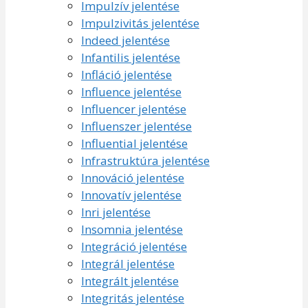
Impulzív jelentése
Impulzivitás jelentése
Indeed jelentése
Infantilis jelentése
Infláció jelentése
Influence jelentése
Influencer jelentése
Influenszer jelentése
Influential jelentése
Infrastruktúra jelentése
Innováció jelentése
Innovatív jelentése
Inri jelentése
Insomnia jelentése
Integráció jelentése
Integrál jelentése
Integrált jelentése
Integritás jelentése