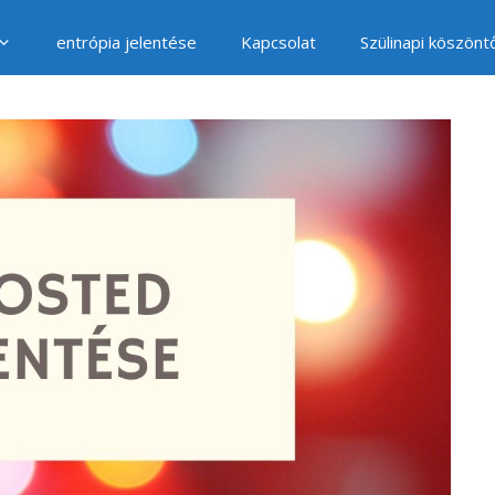
entrópia jelentése
Kapcsolat
Szülinapi köszönt