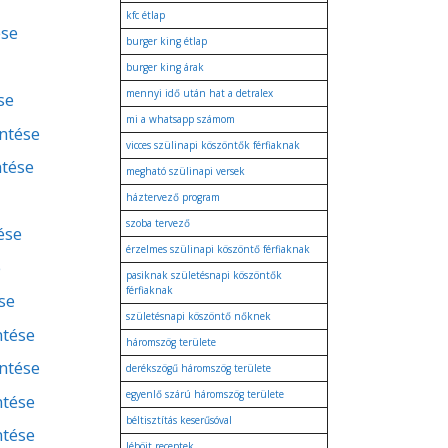
kfc étlap
ése
burger king étlap
burger king árak
mennyi idő után hat a detralex
se
mi a whatsapp számom
entése
vicces szülinapi köszöntők férfiaknak
ntése
megható szülinapi versek
háztervező program
szoba tervező
ése
érzelmes szülinapi köszöntő férfiaknak
e
pasiknak születésnapi köszöntők
férfiaknak
se
születésnapi köszöntő nőknek
ntése
háromszög területe
entése
derékszögű háromszög területe
egyenlő szárú háromszög területe
ntése
béltisztítás keserűsóval
ntése
léböjt receptek