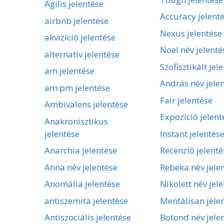
Agilis jelentése
Accuracy jelent
airbnb jelentése
Nexus jelentése
akvizíció jelentése
Noel név jelenté
alternatív jelentése
Szofisztikált jel
am jelentése
András név jele
am pm jelentése
Fair jelentése
Ambivalens jelentése
Expozíció jelent
Anakronisztikus
jelentése
Instant jelentés
Anarchia jelentése
Recenzió jelenté
Anna név jelentése
Rebeka név jele
Anomália jelentése
Nikolett név jel
antiszemita jelentése
Mentálisan jele
Antiszociális jelentése
Botond név jele