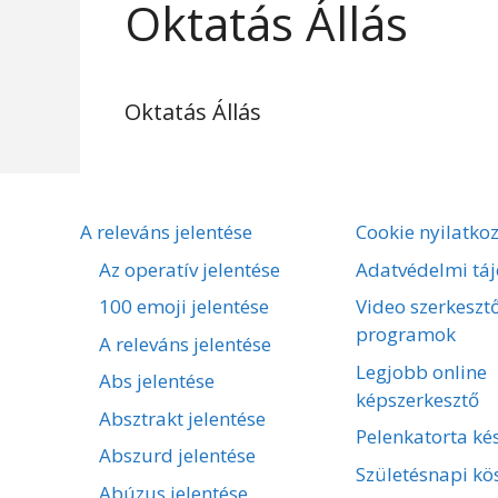
Oktatás Állás
Oktatás Állás
A releváns jelentése
Cookie nyilatko
Az operatív jelentése
Adatvédelmi táj
100 emoji jelentése
Video szerkeszt
programok
A releváns jelentése
Legjobb online
Abs jelentése
képszerkesztő
Absztrakt jelentése
Pelenkatorta kés
Abszurd jelentése
Születésnapi kö
Abúzus jelentése