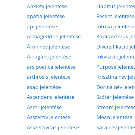
Anxiety jelentése
Habitus jelenté
apátia jelentése
Recent jelentése
api jelentése
Intrika jelentése
Armageddon jelentése
Kapitalizmus je
Áron név jelentése
Diverzifikáció je
Arrogáns jelentése
Inkvizíció jelent
ars poetica jelentése
Purpose jelenté
arthrosis jelentése
Krisztina név je
asap jelentése
Dorina név jelen
Ascendens jelentése
Szótár jelentése
Asmr jelentése
Stream jelentés
Asszertív jelentése
Mean jelentése
Asszertivitás jelentése
Sára név jelenté