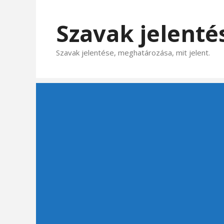
Kilépés
a
Szavak jelenté
tartalomba
Szavak jelentése, meghatározása, mit jelent.