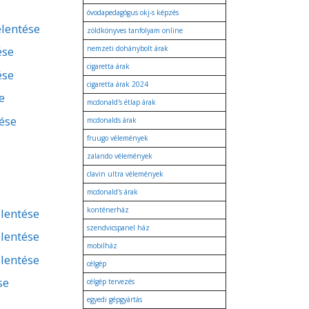
óvodapedagógus okj-s képzés
elentése
zöldkönyves tanfolyam online
ése
nemzeti dohánybolt árak
cigaretta árak
ése
cigaretta árak 2024
e
mcdonald's étlap árak
tése
mcdonalds árak
fruugo vélemények
zalando vélemények
clavin ultra vélemények
mcdonald's árak
konténerház
lentése
szendvicspanel ház
lentése
mobilház
lentése
célgép
se
célgép tervezés
egyedi gépgyártás