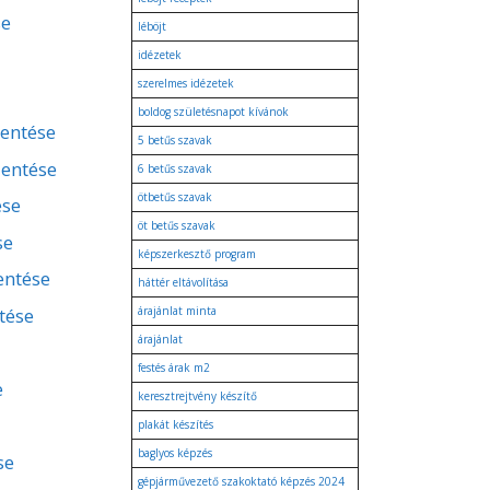
se
léböjt
idézetek
szerelmes idézetek
boldog születésnapot kívánok
lentése
5 betűs szavak
lentése
6 betűs szavak
ötbetűs szavak
ése
öt betűs szavak
se
képszerkesztő program
lentése
háttér eltávolítása
tése
árajánlat minta
árajánlat
festés árak m2
e
keresztrejtvény készítő
plakát készítés
baglyos képzés
se
gépjárművezető szakoktató képzés 2024