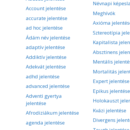
Névnapi képesl
Account jelentése
Meghívók
accurate jelentése
Axióma jelentés
ad hoc jelentése
Sztereotípia jel
Ádám név jelentése
Kapitalista jele
adaptív jelentése
Absztinens jelen
Addiktív jelentése
Mentális jelenté
Adekvát jelentése
Mortalitás jelen
adhd jelentése
Expert jelentése
advanced jelentése
Epikus jelentése
Adventi gyertya
Holokauszt jele
jelentése
Kvázi jelentése
Afrodiziákum jelentése
Divergens jelent
agenda jelentése
Tough jelentése