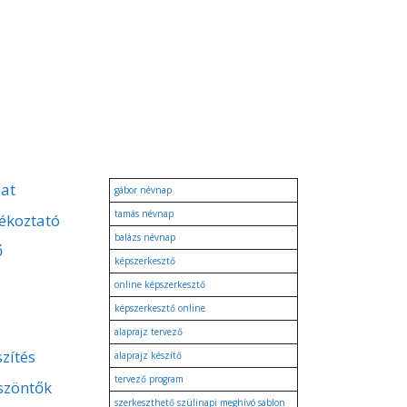
zat
gábor névnap
tamás névnap
ékoztató
balázs névnap
ő
képszerkesztő
online képszerkesztő
képszerkesztő online
alaprajz tervező
zítés
alaprajz készítő
tervező program
szöntők
szerkeszthető szülinapi meghívó sablon