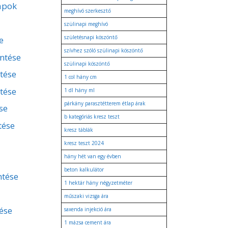
apok
meghívó szerkesztő
szülinapi meghívó
születésnapi köszöntő
e
szívhez szóló szülinapi köszöntő
entése
szülinapi köszöntő
ntése
1 col hány cm
tése
1 dl hány ml
párkány parasztétterem étlap árak
se
b kategóriás kresz teszt
tése
kresz táblák
kresz teszt 2024
hány hét van egy évben
beton kalkulátor
ntése
1 hektár hány négyzetméter
műszaki vizsga ára
ése
saxenda injekció ára
1 mázsa cement ára