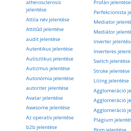
atherosclerosis
Profán jelentése
jelentése
Perfekcionista j
Attila név jelentése
Mediator jelent
Attitűd jelentése
Mediátor jelent
audit jelentése
Inverter jelentés
Autentikus jelentése
Inverteres jelen
Autisztikus jelentése
Switch jelentése
Autizmus jelentése
Stroke jelentése
Autonómia jelentése
Lízing jelentése
autoriter jelentése
Agglomeráció je
Avatar jelentése
Agglomeráció je
Awesome jelentése
Agglomeráció je
Az operatív jelentése
Plágium jelenté
b2b jelentése
Bpm jelentése