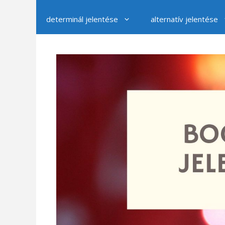
determinál jelentése
alternatív jelentése