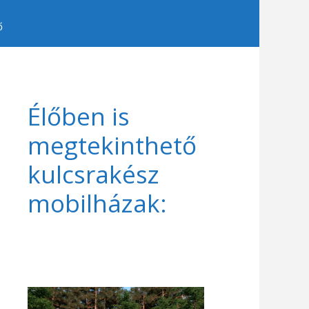
ő
Élőben is
megtekinthető
kulcsrakész
mobilházak: