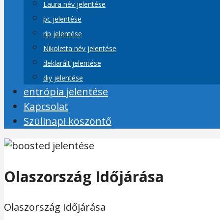
Laura név jelentése
pc jelentése
rip jelentése
Nikoletta név jelentése
deklarált jelentése
diy jelentése
entrópia jelentése
Kapcsolat
Szülinapi köszöntő
Olaszország Időjárása
Olaszország Időjárása