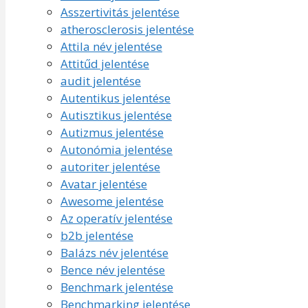
Asszertivitás jelentése
atherosclerosis jelentése
Attila név jelentése
Attitűd jelentése
audit jelentése
Autentikus jelentése
Autisztikus jelentése
Autizmus jelentése
Autonómia jelentése
autoriter jelentése
Avatar jelentése
Awesome jelentése
Az operatív jelentése
b2b jelentése
Balázs név jelentése
Bence név jelentése
Benchmark jelentése
Benchmarking jelentése