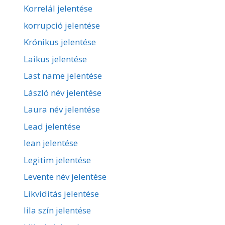
Korrelál jelentése
korrupció jelentése
Krónikus jelentése
Laikus jelentése
Last name jelentése
László név jelentése
Laura név jelentése
Lead jelentése
lean jelentése
Legitim jelentése
Levente név jelentése
Likviditás jelentése
lila szín jelentése