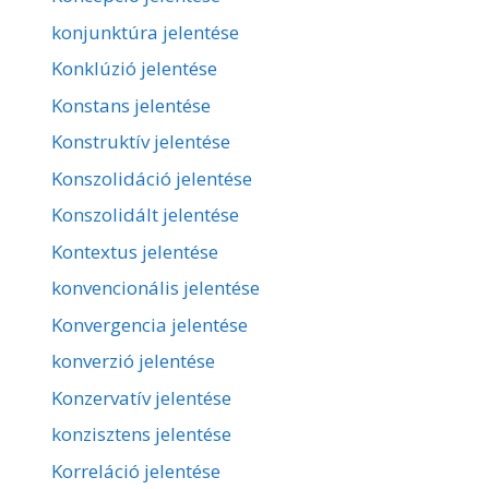
konjunktúra jelentése
Konklúzió jelentése
Konstans jelentése
Konstruktív jelentése
Konszolidáció jelentése
Konszolidált jelentése
Kontextus jelentése
konvencionális jelentése
Konvergencia jelentése
konverzió jelentése
Konzervatív jelentése
konzisztens jelentése
Korreláció jelentése