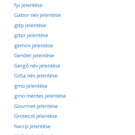
fyi jelentése
Gábor név jelentése
gdp jelentése
gdpr jelentése
gemini jelentése
Gender jelentése
Gergő név jelentése
Gitta név jelentése
gmo jelentése
gmo mentes jelentése
Gourmet jelentése
Groteszk jelentése
haccp jelentése