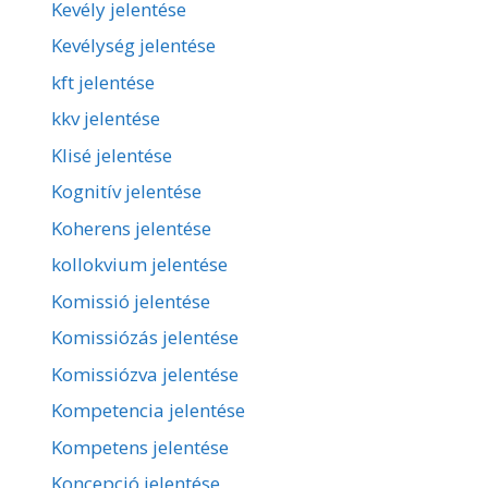
Kevély jelentése
Kevélység jelentése
kft jelentése
kkv jelentése
Klisé jelentése
Kognitív jelentése
Koherens jelentése
kollokvium jelentése
Komissió jelentése
Komissiózás jelentése
Komissiózva jelentése
Kompetencia jelentése
Kompetens jelentése
Koncepció jelentése