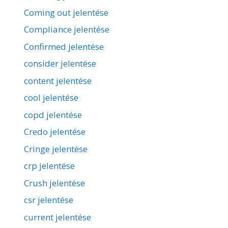
Coming out jelentése
Compliance jelentése
Confirmed jelentése
consider jelentése
content jelentése
cool jelentése
copd jelentése
Credo jelentése
Cringe jelentése
crp jelentése
Crush jelentése
csr jelentése
current jelentése