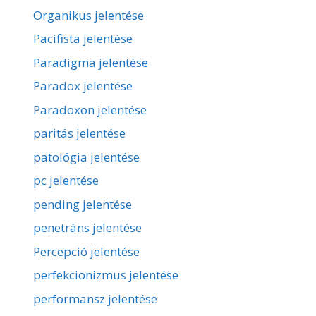
Organikus jelentése
Pacifista jelentése
Paradigma jelentése
Paradox jelentése
Paradoxon jelentése
paritás jelentése
patológia jelentése
pc jelentése
pending jelentése
penetráns jelentése
Percepció jelentése
perfekcionizmus jelentése
performansz jelentése