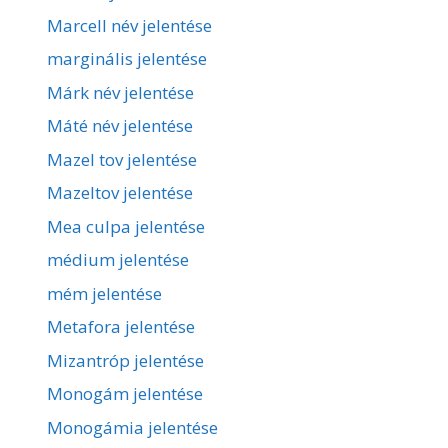
Marcell név jelentése
marginális jelentése
Márk név jelentése
Máté név jelentése
Mazel tov jelentése
Mazeltov jelentése
Mea culpa jelentése
médium jelentése
mém jelentése
Metafora jelentése
Mizantróp jelentése
Monogám jelentése
Monogámia jelentése