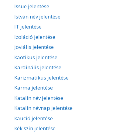
Issue jelentése
István név jelentése
IT jelentése
Izoláció jelentése
joviális jelentése
kaotikus jelentése
Kardinális jelentése
Karizmatikus jelentése
Karma jelentése
Katalin név jelentése
Katalin névnap jelentése
kaució jelentése
kék szín jelentése