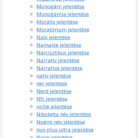
Monogám jelentése
Monogámia jelentése
Morális jelentése
Moratórium jelentése
Naív jelentése
Namaste jelentése
Nárcisztikus jelentése
Narratív jelentése
Narratíva jelentése
natív jelentése
ner jelentése
Nerd jelentése
Nfc jelentése
niche jelentése
Nikoletta név jelentése
Noémi név jelentése
non plus ultra jelentése
Nope jelentése