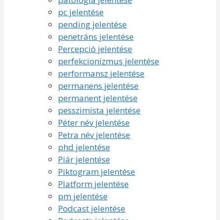
pc jelentése
pending jelentése
penetráns jelentése
Percepció jelentése
perfekcionizmus jelentése
performansz jelentése
permanens jelentése
permanent jelentése
pesszimista jelentése
Péter név jelentése
Petra név jelentése
phd jelentése
Piár jelentése
Piktogram jelentése
Platform jelentése
pm jelentése
Podcast jelentése