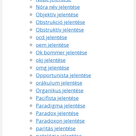
Nóra név jelentése
Objektív jelentése
Obstrukció jelentése
Obstruktív jelentése
ocd jelentése
oem jelentése
Ok bommer jelentése
okj jelentése
omg jelentése
Opportunista jelentése
orákulum jelentése
Organikus jelentése
Pacifista jelentése
Paradigma jelentése
Paradox jelentése
Paradoxon jelentése
paritás jelentése
patológia jelentése