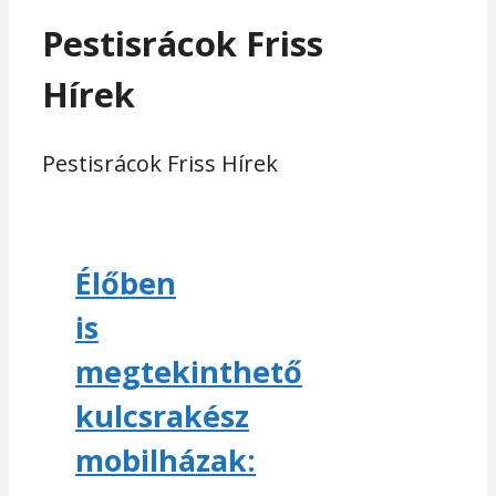
Pestisrácok Friss
Hírek
Pestisrácok Friss Hírek
Élőben
is
megtekinthető
kulcsrakész
mobilházak: