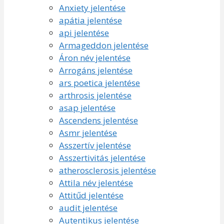
Anxiety jelentése
apátia jelentése
api jelentése
Armageddon jelentése
Áron név jelentése
Arrogáns jelentése
ars poetica jelentése
arthrosis jelentése
asap jelentése
Ascendens jelentése
Asmr jelentése
Asszertív jelentése
Asszertivitás jelentése
atherosclerosis jelentése
Attila név jelentése
Attitűd jelentése
audit jelentése
Autentikus jelentése