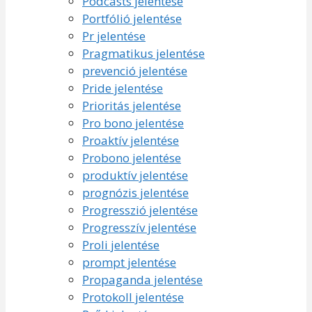
Podcasts jelentése
Portfólió jelentése
Pr jelentése
Pragmatikus jelentése
prevenció jelentése
Pride jelentése
Prioritás jelentése
Pro bono jelentése
Proaktív jelentése
Probono jelentése
produktív jelentése
prognózis jelentése
Progresszió jelentése
Progresszív jelentése
Proli jelentése
prompt jelentése
Propaganda jelentése
Protokoll jelentése