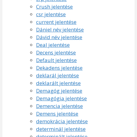
Crush jelentése
csr jelentése
current jelentése
Dániel név jelentése
Dávid név jelentése
Deal jelentése
Decens jelentése
Default jelentése
Dekadens jelentése
deklarál jelentése
deklarált jelentése
Demagóg jelentése
Demagógia jelentése
Demencia jelentése
Demens jelentése
demokrácia jelentése
determinál jelentése
determinált jelentése