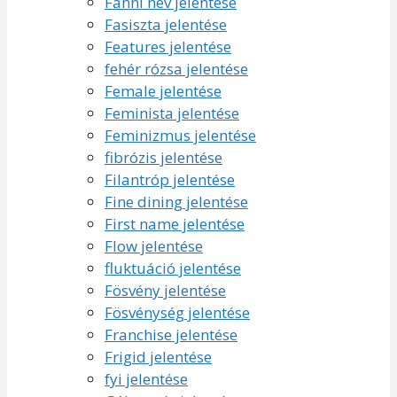
Fanni név jelentése
Fasiszta jelentése
Features jelentése
fehér rózsa jelentése
Female jelentése
Feminista jelentése
Feminizmus jelentése
fibrózis jelentése
Filantróp jelentése
Fine dining jelentése
First name jelentése
Flow jelentése
fluktuáció jelentése
Fösvény jelentése
Fösvénység jelentése
Franchise jelentése
Frigid jelentése
fyi jelentése