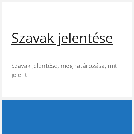
Kilépés
a
tartalomba
Szavak jelentése
Szavak jelentése, meghatározása, mit
jelent.