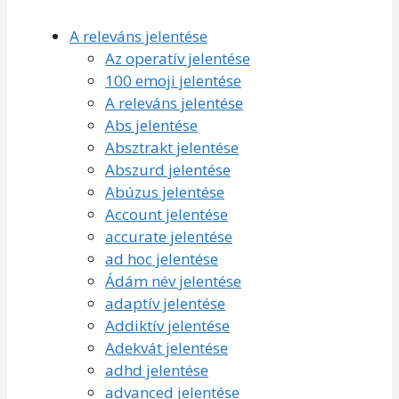
A releváns jelentése
Az operatív jelentése
100 emoji jelentése
A releváns jelentése
Abs jelentése
Absztrakt jelentése
Abszurd jelentése
Abúzus jelentése
Account jelentése
accurate jelentése
ad hoc jelentése
Ádám név jelentése
adaptív jelentése
Addiktív jelentése
Adekvát jelentése
adhd jelentése
advanced jelentése