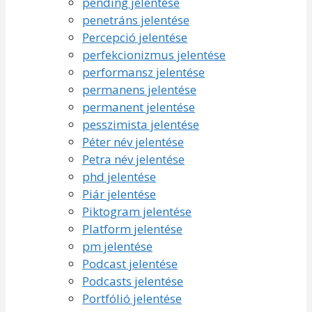
pending jelentése
penetráns jelentése
Percepció jelentése
perfekcionizmus jelentése
performansz jelentése
permanens jelentése
permanent jelentése
pesszimista jelentése
Péter név jelentése
Petra név jelentése
phd jelentése
Piár jelentése
Piktogram jelentése
Platform jelentése
pm jelentése
Podcast jelentése
Podcasts jelentése
Portfólió jelentése