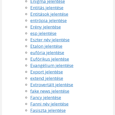
Enigma jelentése
Entitás jelentése
Entitások jelentése
entrópia jelentése
Erény jelentése
esp jelentése
Eszter név jelentése
Etalon jelentése
eufória jelentése
Eufórikus jelentése
Evangélium jelentése
Export jelentése
extend jelentése
Extrovertált jelentése
fake news jelentése
Fancy jelentése
Fanni név jelentése
Fasiszta jelentése