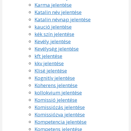
Karma jelentése
Katalin név jelentése
Katalin névnap jelentése
kaució jelentése
kék szín jelentése
Kevély jelentése
Kevélység jelentése
kft jelentése
kkv jelentése
Klisé jelentése
Kognitív jelentése
Koherens jelentése
kollokvium jelentése
Komissió jelentése
Komissiózás jelentése
Komissiózva jelentése
Kompetencia jelentése
Kompetens jelentése