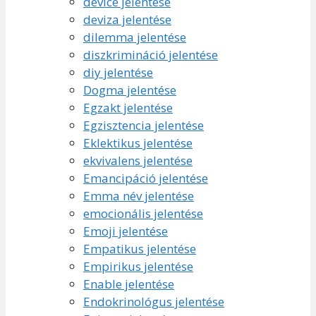
device jelentése
deviza jelentése
dilemma jelentése
diszkrimináció jelentése
diy jelentése
Dogma jelentése
Egzakt jelentése
Egzisztencia jelentése
Eklektikus jelentése
ekvivalens jelentése
Emancipáció jelentése
Emma név jelentése
emocionális jelentése
Emoji jelentése
Empatikus jelentése
Empirikus jelentése
Enable jelentése
Endokrinológus jelentése