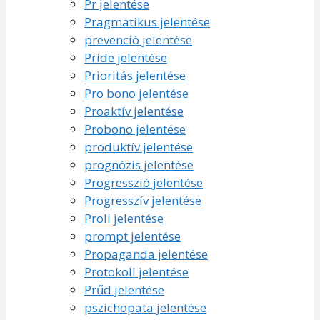
Pr jelentése
Pragmatikus jelentése
prevenció jelentése
Pride jelentése
Prioritás jelentése
Pro bono jelentése
Proaktív jelentése
Probono jelentése
produktív jelentése
prognózis jelentése
Progresszió jelentése
Progresszív jelentése
Proli jelentése
prompt jelentése
Propaganda jelentése
Protokoll jelentése
Prűd jelentése
pszichopata jelentése