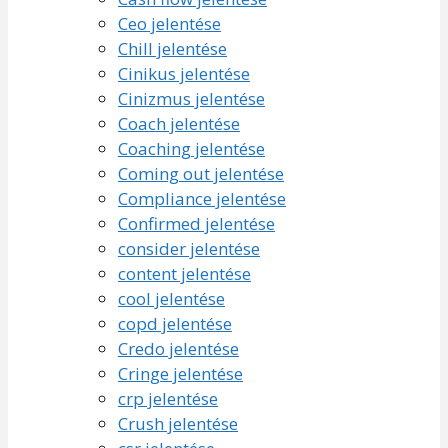
Ceo jelentése
Chill jelentése
Cinikus jelentése
Cinizmus jelentése
Coach jelentése
Coaching jelentése
Coming out jelentése
Compliance jelentése
Confirmed jelentése
consider jelentése
content jelentése
cool jelentése
copd jelentése
Credo jelentése
Cringe jelentése
crp jelentése
Crush jelentése