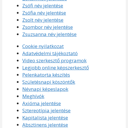
Zsófi név jelentése
Zsófia név jelentése
Zsolt név jelentése
Zsombor név jelentése
Zsuzsanna név jelentése
Cookie nyilatkozat
Adatvédelmi tájékoztató
Video szerkesztő programok
Legjobb online képszerkesztő
Pelenkatorta készítés
Születésnapi köszöntők
Névnapi képeslapok
Meghívók
Axióma jelentése
Sztereotípia jelentése
Kapitalista jelentése
Absztinens jelentése