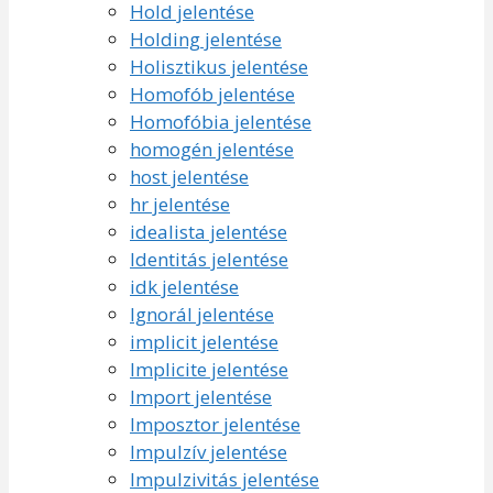
Hold jelentése
Holding jelentése
Holisztikus jelentése
Homofób jelentése
Homofóbia jelentése
homogén jelentése
host jelentése
hr jelentése
idealista jelentése
Identitás jelentése
idk jelentése
Ignorál jelentése
implicit jelentése
Implicite jelentése
Import jelentése
Imposztor jelentése
Impulzív jelentése
Impulzivitás jelentése