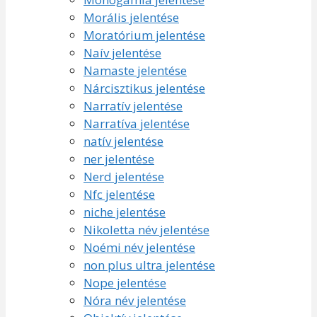
Morális jelentése
Moratórium jelentése
Naív jelentése
Namaste jelentése
Nárcisztikus jelentése
Narratív jelentése
Narratíva jelentése
natív jelentése
ner jelentése
Nerd jelentése
Nfc jelentése
niche jelentése
Nikoletta név jelentése
Noémi név jelentése
non plus ultra jelentése
Nope jelentése
Nóra név jelentése