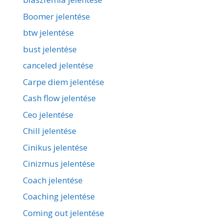
Boomer jelentése
btw jelentése
bust jelentése
canceled jelentése
Carpe diem jelentése
Cash flow jelentése
Ceo jelentése
Chill jelentése
Cinikus jelentése
Cinizmus jelentése
Coach jelentése
Coaching jelentése
Coming out jelentése