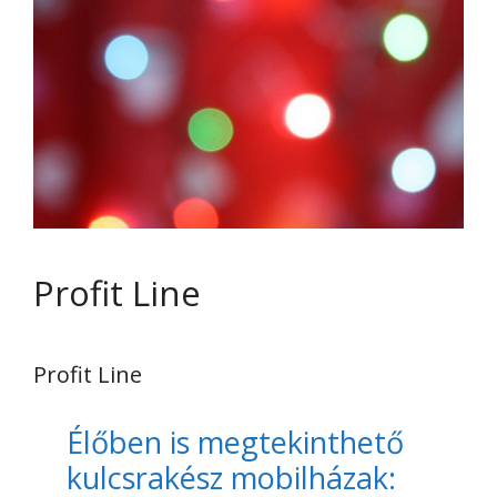
Profit Line
Profit Line
Élőben is megtekinthető
kulcsrakész mobilházak: