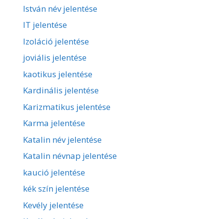
István név jelentése
IT jelentése
Izoláció jelentése
joviális jelentése
kaotikus jelentése
Kardinális jelentése
Karizmatikus jelentése
Karma jelentése
Katalin név jelentése
Katalin névnap jelentése
kaució jelentése
kék szín jelentése
Kevély jelentése