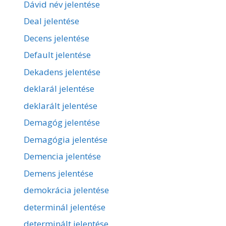
Dávid név jelentése
Deal jelentése
Decens jelentése
Default jelentése
Dekadens jelentése
deklarál jelentése
deklarált jelentése
Demagóg jelentése
Demagógia jelentése
Demencia jelentése
Demens jelentése
demokrácia jelentése
determinál jelentése
determinált jelentése