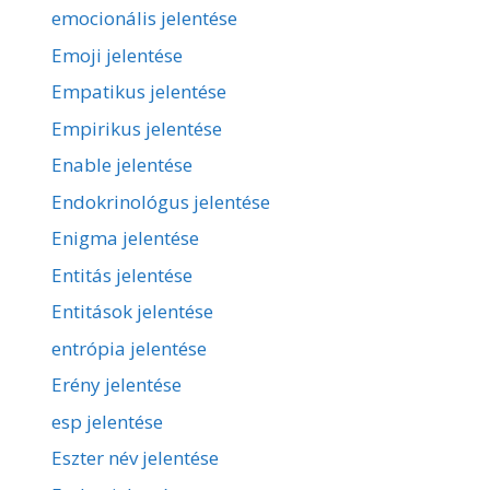
emocionális jelentése
Emoji jelentése
Empatikus jelentése
Empirikus jelentése
Enable jelentése
Endokrinológus jelentése
Enigma jelentése
Entitás jelentése
Entitások jelentése
entrópia jelentése
Erény jelentése
esp jelentése
Eszter név jelentése