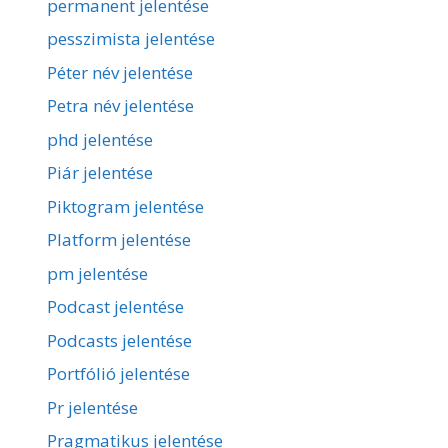
permanent jelentése
pesszimista jelentése
Péter név jelentése
Petra név jelentése
phd jelentése
Piár jelentése
Piktogram jelentése
Platform jelentése
pm jelentése
Podcast jelentése
Podcasts jelentése
Portfólió jelentése
Pr jelentése
Pragmatikus jelentése