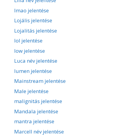
Lilla név jelentése
lmao jelentése
Lojális jelentése
Lojalitás jelentése
lol jelentése
low jelentése
Luca név jelentése
lumen jelentése
Mainstream jelentése
Male jelentése
malignitás jelentése
Mandala jelentése
mantra jelentése
Marcell név jelentése