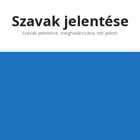
Kilépés
a
Szavak jelentése
tartalomba
Szavak jelentése, meghatározása, mit jelent.