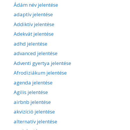
Ádám név jelentése
adaptív jelentése
Addiktív jelentése
Adekvát jelentése
adhd jelentése
advanced jelentése
Adventi gyertya jelentése
Afrodiziákum jelentése
agenda jelentése
Agilis jelentése
airbnb jelentése
akvizíció jelentése
alternatív jelentése