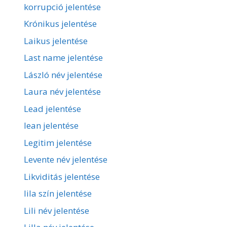
korrupció jelentése
Krónikus jelentése
Laikus jelentése
Last name jelentése
László név jelentése
Laura név jelentése
Lead jelentése
lean jelentése
Legitim jelentése
Levente név jelentése
Likviditás jelentése
lila szín jelentése
Lili név jelentése