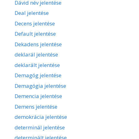
Dávid név jelentése
Deal jelentése
Decens jelentése
Default jelentése
Dekadens jelentése
deklarál jelentése
deklarált jelentése
Demagóg jelentése
Demagógia jelentése
Demencia jelentése
Demens jelentése
demokrácia jelentése
determinál jelentése
determinált jelentése