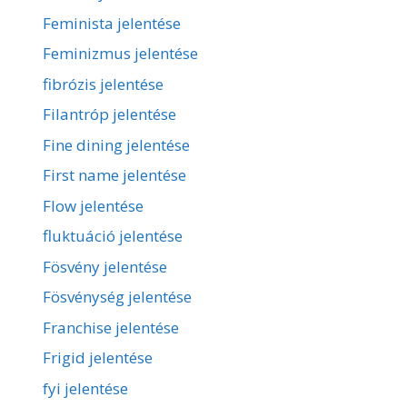
Feminista jelentése
Feminizmus jelentése
fibrózis jelentése
Filantróp jelentése
Fine dining jelentése
First name jelentése
Flow jelentése
fluktuáció jelentése
Fösvény jelentése
Fösvénység jelentése
Franchise jelentése
Frigid jelentése
fyi jelentése