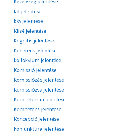
Kevélység jelentése
kft jelentése
kkv jelentése
Klisé jelentése
Kognitív jelentése
Koherens jelentése
kollokvium jelentése
Komissió jelentése
Komissiózás jelentése
Komissiózva jelentése
Kompetencia jelentése
Kompetens jelentése
Koncepció jelentése
konjunktúra jelentése