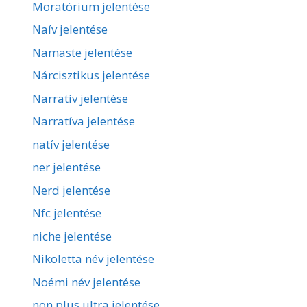
Moratórium jelentése
Naív jelentése
Namaste jelentése
Nárcisztikus jelentése
Narratív jelentése
Narratíva jelentése
natív jelentése
ner jelentése
Nerd jelentése
Nfc jelentése
niche jelentése
Nikoletta név jelentése
Noémi név jelentése
non plus ultra jelentése