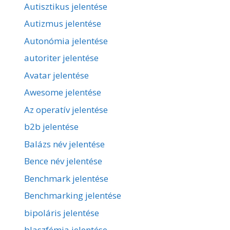
Autisztikus jelentése
Autizmus jelentése
Autonómia jelentése
autoriter jelentése
Avatar jelentése
Awesome jelentése
Az operatív jelentése
b2b jelentése
Balázs név jelentése
Bence név jelentése
Benchmark jelentése
Benchmarking jelentése
bipoláris jelentése
blaszfémia jelentése