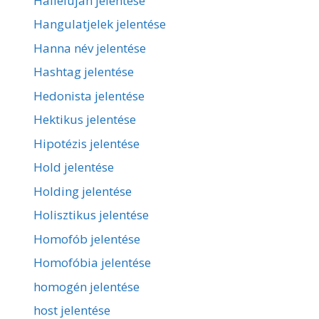
Hallelujah jelentése
Hangulatjelek jelentése
Hanna név jelentése
Hashtag jelentése
Hedonista jelentése
Hektikus jelentése
Hipotézis jelentése
Hold jelentése
Holding jelentése
Holisztikus jelentése
Homofób jelentése
Homofóbia jelentése
homogén jelentése
host jelentése