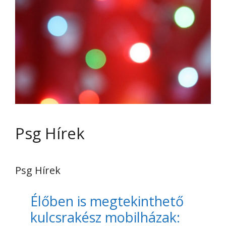
Psg Hírek
Psg Hírek
Élőben is megtekinthető
kulcsrakész mobilházak: