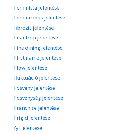
Feminista jelentése
Feminizmus jelentése
fibrózis jelentése
Filantróp jelentése
Fine dining jelentése
First name jelentése
Flow jelentése
fluktuáció jelentése
Fösvény jelentése
Fösvénység jelentése
Franchise jelentése
Frigid jelentése
fyi jelentése