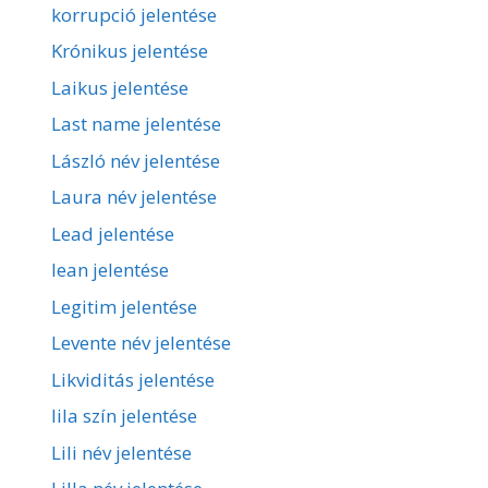
korrupció jelentése
Krónikus jelentése
Laikus jelentése
Last name jelentése
László név jelentése
Laura név jelentése
Lead jelentése
lean jelentése
Legitim jelentése
Levente név jelentése
Likviditás jelentése
lila szín jelentése
Lili név jelentése