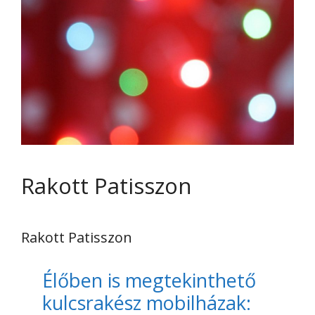
Rakott Patisszon
Rakott Patisszon
Élőben is megtekinthető
kulcsrakész mobilházak: