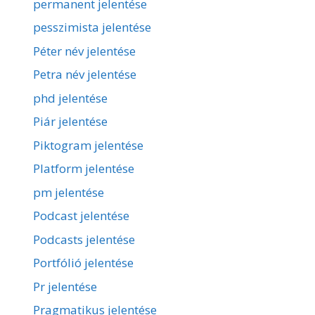
permanent jelentése
pesszimista jelentése
Péter név jelentése
Petra név jelentése
phd jelentése
Piár jelentése
Piktogram jelentése
Platform jelentése
pm jelentése
Podcast jelentése
Podcasts jelentése
Portfólió jelentése
Pr jelentése
Pragmatikus jelentése