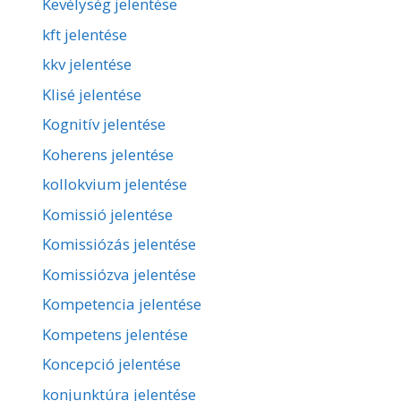
Kevélység jelentése
kft jelentése
kkv jelentése
Klisé jelentése
Kognitív jelentése
Koherens jelentése
kollokvium jelentése
Komissió jelentése
Komissiózás jelentése
Komissiózva jelentése
Kompetencia jelentése
Kompetens jelentése
Koncepció jelentése
konjunktúra jelentése