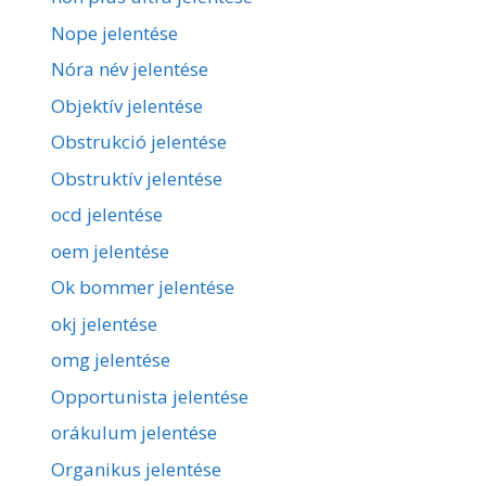
Nope jelentése
Nóra név jelentése
Objektív jelentése
Obstrukció jelentése
Obstruktív jelentése
ocd jelentése
oem jelentése
Ok bommer jelentése
okj jelentése
omg jelentése
Opportunista jelentése
orákulum jelentése
Organikus jelentése