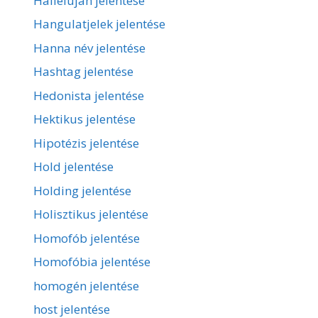
Hallelujah jelentése
Hangulatjelek jelentése
Hanna név jelentése
Hashtag jelentése
Hedonista jelentése
Hektikus jelentése
Hipotézis jelentése
Hold jelentése
Holding jelentése
Holisztikus jelentése
Homofób jelentése
Homofóbia jelentése
homogén jelentése
host jelentése