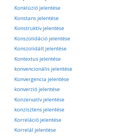
Konklúzió jelentése
Konstans jelentése
Konstruktív jelentése
Konszolidáció jelentése
Konszolidált jelentése
Kontextus jelentése
konvencionális jelentése
Konvergencia jelentése
konverzió jelentése
Konzervatív jelentése
konzisztens jelentése
Korreláció jelentése
Korrelál jelentése