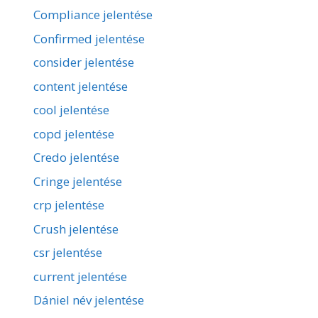
Compliance jelentése
Confirmed jelentése
consider jelentése
content jelentése
cool jelentése
copd jelentése
Credo jelentése
Cringe jelentése
crp jelentése
Crush jelentése
csr jelentése
current jelentése
Dániel név jelentése