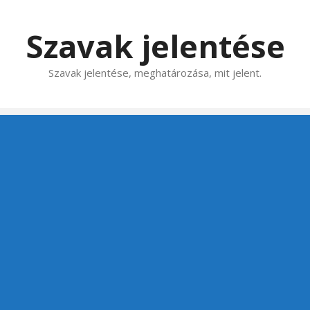
Kilépés
a
Szavak jelentése
tartalomba
Szavak jelentése, meghatározása, mit jelent.