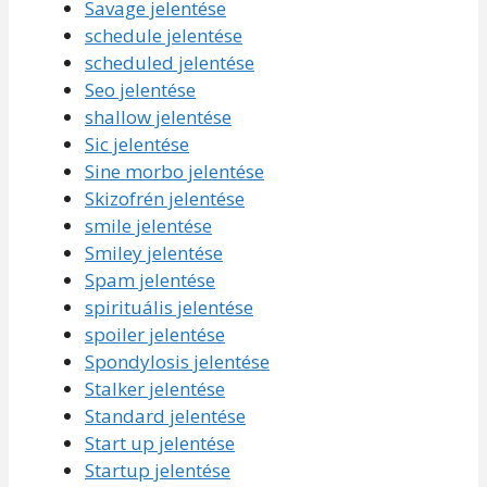
Savage jelentése
schedule jelentése
scheduled jelentése
Seo jelentése
shallow jelentése
Sic jelentése
Sine morbo jelentése
Skizofrén jelentése
smile jelentése
Smiley jelentése
Spam jelentése
spirituális jelentése
spoiler jelentése
Spondylosis jelentése
Stalker jelentése
Standard jelentése
Start up jelentése
Startup jelentése