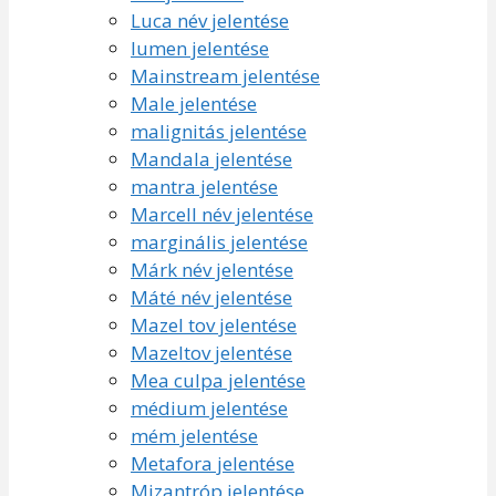
Luca név jelentése
lumen jelentése
Mainstream jelentése
Male jelentése
malignitás jelentése
Mandala jelentése
mantra jelentése
Marcell név jelentése
marginális jelentése
Márk név jelentése
Máté név jelentése
Mazel tov jelentése
Mazeltov jelentése
Mea culpa jelentése
médium jelentése
mém jelentése
Metafora jelentése
Mizantróp jelentése