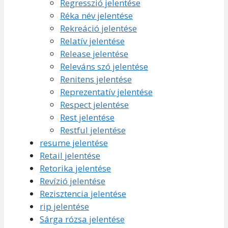
Regresszió jelentése
Réka név jelentése
Rekreáció jelentése
Relatív jelentése
Release jelentése
Releváns szó jelentése
Renitens jelentése
Reprezentatív jelentése
Respect jelentése
Rest jelentése
Restful jelentése
resume jelentése
Retail jelentése
Retorika jelentése
Revízió jelentése
Rezisztencia jelentése
rip jelentése
Sárga rózsa jelentése