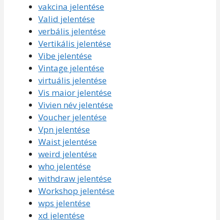
vakcina jelentése
Valid jelentése
verbális jelentése
Vertikális jelentése
Vibe jelentése
Vintage jelentése
virtuális jelentése
Vis maior jelentése
Vivien név jelentése
Voucher jelentése
Vpn jelentése
Waist jelentése
weird jelentése
who jelentése
withdraw jelentése
Workshop jelentése
wps jelentése
xd jelentése