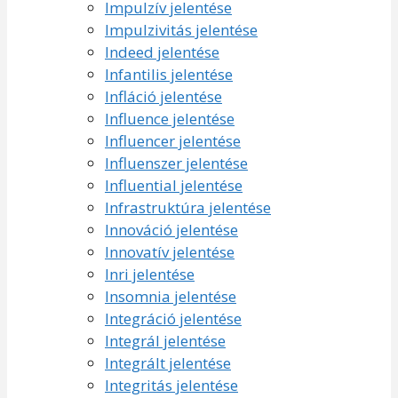
Impulzív jelentése
Impulzivitás jelentése
Indeed jelentése
Infantilis jelentése
Infláció jelentése
Influence jelentése
Influencer jelentése
Influenszer jelentése
Influential jelentése
Infrastruktúra jelentése
Innováció jelentése
Innovatív jelentése
Inri jelentése
Insomnia jelentése
Integráció jelentése
Integrál jelentése
Integrált jelentése
Integritás jelentése