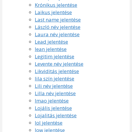
Krónikus jelentése
Laikus jelentése
Last name jelentése
László név jelentése
Laura név jelentése
Lead jelentése
lean jelentése
Legitim jelentése
Levente név jelentése
Likviditás jelentése
lila szín jelentése
Lili név jelentése
Lilla név jelentése
lmao jelentése
Lojális jelentése
Lojalitás jelentése
lol jelentése
low jelentése