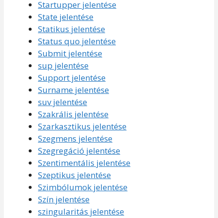
Startupper jelentése
State jelentése
Statikus jelentése
Status quo jelentése
Submit jelentése
sup jelentése
Support jelentése
Surname jelentése
suv jelentése
Szakrális jelentése
Szarkasztikus jelentése
Szegmens jelentése
Szegregáció jelentése
Szentimentális jelentése
Szeptikus jelentése
Szimbólumok jelentése
Szín jelentése
szingularitás jelentése