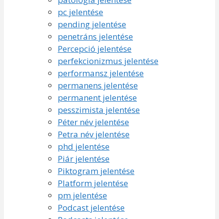
pc jelentése
pending jelentése
penetráns jelentése
Percepció jelentése
perfekcionizmus jelentése
performansz jelentése
permanens jelentése
permanent jelentése
pesszimista jelentése
Péter név jelentése
Petra név jelentése
phd jelentése
Piár jelentése
Piktogram jelentése
Platform jelentése
pm jelentése
Podcast jelentése