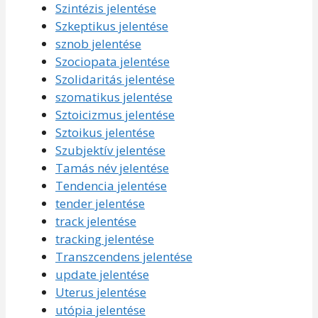
Szintézis jelentése
Szkeptikus jelentése
sznob jelentése
Szociopata jelentése
Szolidaritás jelentése
szomatikus jelentése
Sztoicizmus jelentése
Sztoikus jelentése
Szubjektív jelentése
Tamás név jelentése
Tendencia jelentése
tender jelentése
track jelentése
tracking jelentése
Transzcendens jelentése
update jelentése
Uterus jelentése
utópia jelentése