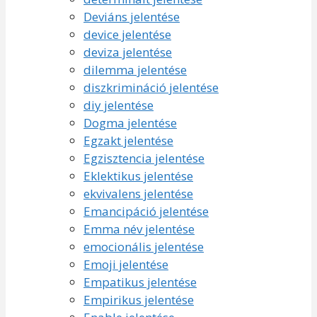
Deviáns jelentése
device jelentése
deviza jelentése
dilemma jelentése
diszkrimináció jelentése
diy jelentése
Dogma jelentése
Egzakt jelentése
Egzisztencia jelentése
Eklektikus jelentése
ekvivalens jelentése
Emancipáció jelentése
Emma név jelentése
emocionális jelentése
Emoji jelentése
Empatikus jelentése
Empirikus jelentése