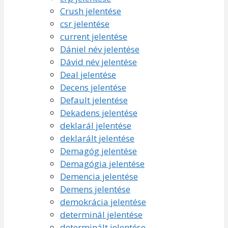
Crush jelentése
csr jelentése
current jelentése
Dániel név jelentése
Dávid név jelentése
Deal jelentése
Decens jelentése
Default jelentése
Dekadens jelentése
deklarál jelentése
deklarált jelentése
Demagóg jelentése
Demagógia jelentése
Demencia jelentése
Demens jelentése
demokrácia jelentése
determinál jelentése
determinált jelentése